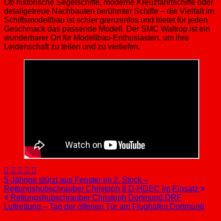
Ob historische Segelschiffe, moderne Kreuzfahrtschiffe oder
detailgetreue Nachbauten berühmter Schiffe – die Vielfalt im
Schiffsmodellbau ist schier grenzenlos und bietet für jeden
Geschmack das passende Modell. Der SMC Waltrop ist ein
wunderbarer Ort für Modellbau-Enthusiasten, um ihre
Leidenschaft zu teilen und zu vertiefen.
Beitragsnavigation
5-Jährige stürzt aus Fenster im 2. Stock –
Rettungshubschrauber Christoph 8 D-HDEC im Einsatz
Rettungshubschrauber Christoph Dortmund DRF
Luftrettung – Tag der offenen Tür am Flughafen Dortmund