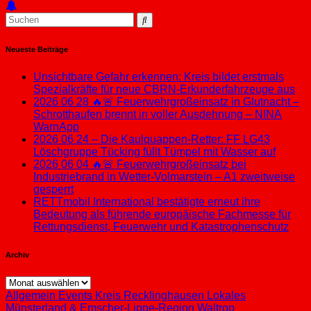
Neueste Beiträge
Unsichtbare Gefahr erkennen: Kreis bildet erstmals
Spezialkräfte für neue CBRN-Erkunderfahrzeuge aus
2026 06 28 🔥🚨 Feuerwehrgroßeinsatz in Glutnacht –
Schrotthaufen brennt in voller Ausdehnung – NINA
WarnApp
2026 06 24 – Die Kaulquappen-Retter: FF LG43
Löschgruppe Tücking füllt Tümpel mit Wasser auf
2026 06 04 🔥🚨 Feuerwehrgroßeinsatz bei
Industriebrand in Wetter-Volmarstein – A1 zweitweise
gesperrt
RETTmobil International bestätigte erneut ihre
Bedeutung als führende europäische Fachmesse für
Rettungsdienst, Feuerwehr und Katastrophenschutz
Archiv
Archiv
Allgemein
Events
Kreis Recklinghausen
Lokales
Münsterland & Emscher-Lippe-Region
Waltrop