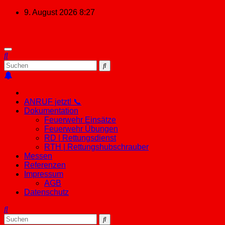
Zum
9. August 2026
8:27
Inhalt
springen
ANRUF jetzt! 📞
Dokumentation
Feuerwehr Einsätze
Feuerwehr Übungen
RD | Rettungsdienst
RTH | Rettungshubschrauber
Messen
Referenzen
Impressum
AGB
Datenschutz