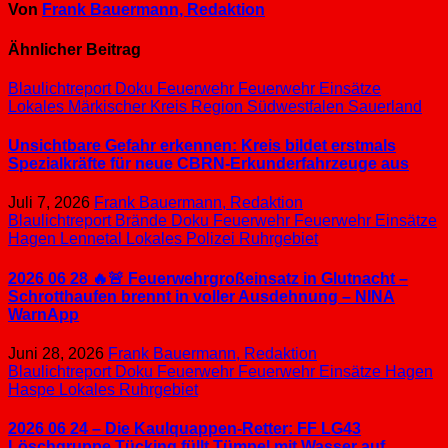
Von
Frank Bauermann, Redaktion
Ähnlicher Beitrag
Blaulichtreport
Doku
Feuerwehr
Feuerwehr Einsätze
Lokales
Märkischer Kreis
Region Südwestfalen
Sauerland
Unsichtbare Gefahr erkennen: Kreis bildet erstmals
Spezialkräfte für neue CBRN-Erkunderfahrzeuge aus
Juli 7, 2026
Frank Bauermann, Redaktion
Blaulichtreport
Brände
Doku
Feuerwehr
Feuerwehr Einsätze
Hagen
Lennetal
Lokales
Polizei
Ruhrgebiet
2026 06 28 🔥🚨 Feuerwehrgroßeinsatz in Glutnacht –
Schrotthaufen brennt in voller Ausdehnung – NINA
WarnApp
Juni 28, 2026
Frank Bauermann, Redaktion
Blaulichtreport
Doku
Feuerwehr
Feuerwehr Einsätze
Hagen
Haspe
Lokales
Ruhrgebiet
2026 06 24 – Die Kaulquappen-Retter: FF LG43
Löschgruppe Tücking füllt Tümpel mit Wasser auf