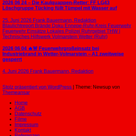
2026 06 24 – Die Kaulquappen-Retter: FF LG43
Löschgruppe Tücking füllt Tümpel mit Wasser auf
25. Juni 2026
Frank Bauermann, Redaktion
Blaulichtreport
Brände
Doku
Ennepe-Ruhr-Kreis
Feuerwehr
Feuerwehr Einsätze
Lokales
Polizei
Ruhrgebiet
THW |
Technisches Hilfswerk
Volmarstein
Wetter (Ruhr)
2026 06 04 🔥🚨 Feuerwehrgroßeinsatz bei
Industriebrand in Wetter-Volmarstein – A1 zweitweise
gesperrt
4. Juni 2026
Frank Bauermann, Redaktion
Stolz präsentiert von WordPress
|
Theme: Newsup von
Themeansar
Home
AGB
Datenschutz
Filme
Impressum
Kontakt
Referenzen