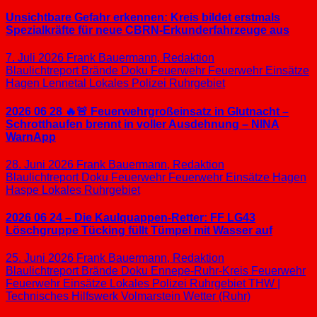
Unsichtbare Gefahr erkennen: Kreis bildet erstmals
Spezialkräfte für neue CBRN-Erkunderfahrzeuge aus
7. Juli 2026
Frank Bauermann, Redaktion
Blaulichtreport
Brände
Doku
Feuerwehr
Feuerwehr Einsätze
Hagen
Lennetal
Lokales
Polizei
Ruhrgebiet
2026 06 28 🔥🚨 Feuerwehrgroßeinsatz in Glutnacht –
Schrotthaufen brennt in voller Ausdehnung – NINA
WarnApp
28. Juni 2026
Frank Bauermann, Redaktion
Blaulichtreport
Doku
Feuerwehr
Feuerwehr Einsätze
Hagen
Haspe
Lokales
Ruhrgebiet
2026 06 24 – Die Kaulquappen-Retter: FF LG43
Löschgruppe Tücking füllt Tümpel mit Wasser auf
25. Juni 2026
Frank Bauermann, Redaktion
Blaulichtreport
Brände
Doku
Ennepe-Ruhr-Kreis
Feuerwehr
Feuerwehr Einsätze
Lokales
Polizei
Ruhrgebiet
THW |
Technisches Hilfswerk
Volmarstein
Wetter (Ruhr)