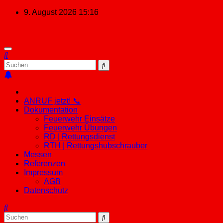
Zum
9. August 2026
15:16
Inhalt
springen
ANRUF jetzt! 📞
Dokumentation
Feuerwehr Einsätze
Feuerwehr Übungen
RD | Rettungsdienst
RTH | Rettungshubschrauber
Messen
Referenzen
Impressum
AGB
Datenschutz