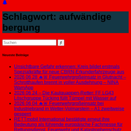
Schlagwort:
aufwändige
bergung
Neueste Beiträge
Unsichtbare Gefahr erkennen: Kreis bildet erstmals
Spezialkräfte für neue CBRN-Erkunderfahrzeuge aus
2026 06 28 🔥🚨 Feuerwehrgroßeinsatz in Glutnacht –
Schrotthaufen brennt in voller Ausdehnung – NINA
WarnApp
2026 06 24 – Die Kaulquappen-Retter: FF LG43
Löschgruppe Tücking füllt Tümpel mit Wasser auf
2026 06 04 🔥🚨 Feuerwehrgroßeinsatz bei
Industriebrand in Wetter-Volmarstein – A1 zweitweise
gesperrt
RETTmobil International bestätigte erneut ihre
Bedeutung als führende europäische Fachmesse für
Rettungsdienst, Feuerwehr und Katastrophenschutz