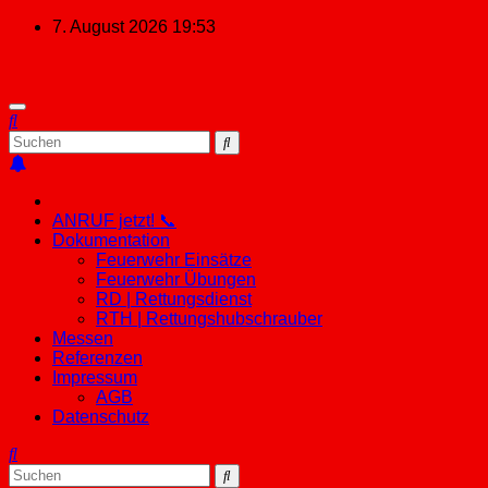
Zum
7. August 2026
19:53
Inhalt
springen
ANRUF jetzt! 📞
Dokumentation
Feuerwehr Einsätze
Feuerwehr Übungen
RD | Rettungsdienst
RTH | Rettungshubschrauber
Messen
Referenzen
Impressum
AGB
Datenschutz