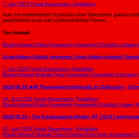
7. Juni 2021
Frank Bauermann, Redaktion
Auto mit entwendetem Schlüssel einer Bekannten geklaut und 
gestohlenem Auto und schwerverletzter Person…
You missed
Blaulichtreport
Doku
Feuerwehr
Feuerwehr Einsätze
Lokales
Unsichtbare Gefahr erkennen: Kreis bildet erstmals Spez
7. Juli 2026
Frank Bauermann, Redaktion
Blaulichtreport
Brände
Doku
Feuerwehr
Feuerwehr Einsätze
2026 06 28 🔥🚨 Feuerwehrgroßeinsatz in Glutnacht – Sc
28. Juni 2026
Frank Bauermann, Redaktion
Blaulichtreport
Doku
Feuerwehr
Feuerwehr Einsätze
Hagen
H
2026 06 24 – Die Kaulquappen-Retter: FF LG43 Löschgrupp
25. Juni 2026
Frank Bauermann, Redaktion
Blaulichtreport
Brände
Doku
Ennepe-Ruhr-Kreis
Feuerwehr
F