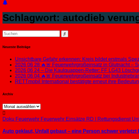
Schlagwort:
autodieb verun
Neueste Beiträge
Unsichtbare Gefahr erkennen: Kreis bildet erstmals Sp
2026 06 28 🔥🚨 Feuerwehrgroßeinsatz in Glutnacht – S
2026 06 24 – Die Kaulquappen-Retter: FF LG43 Löschgru
2026 06 04 🔥🚨 Feuerwehrgroßeinsatz bei Industriebran
RETTmobil International bestätigte erneut ihre Bedeut
Archiv
Archiv
Doku
Feuerwehr
Feuerwehr Einsätze
RD | Rettungsdienst
Unf
Auto geklaut, Unfall gebaut – eine Person schwer verletzt