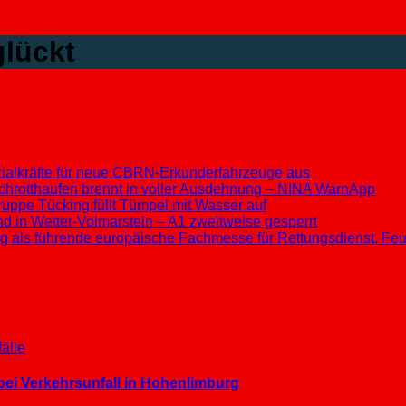
glückt
ezialkräfte für neue CBRN-Erkunderfahrzeuge aus
chrotthaufen brennt in voller Ausdehnung – NINA WarnApp
ppe Tücking füllt Tümpel mit Wasser auf
d in Wetter-Volmarstein – A1 zweitweise gesperrt
ung als führende europäische Fachmesse für Rettungsdienst, F
älle
 bei Verkehrsunfall in Hohenlimburg