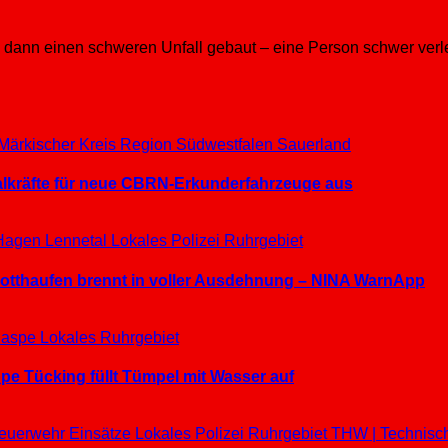
dann einen schweren Unfall gebaut – eine Person schwer verlet
Märkischer Kreis
Region Südwestfalen
Sauerland
ialkräfte für neue CBRN-Erkunderfahrzeuge aus
Hagen
Lennetal
Lokales
Polizei
Ruhrgebiet
hrotthaufen brennt in voller Ausdehnung – NINA WarnApp
aspe
Lokales
Ruhrgebiet
e Tücking füllt Tümpel mit Wasser auf
euerwehr Einsätze
Lokales
Polizei
Ruhrgebiet
THW | Technisc