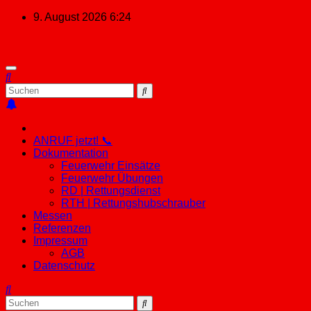
Zum
9. August 2026
6:24
Inhalt
springen
ANRUF jetzt! 📞
Dokumentation
Feuerwehr Einsätze
Feuerwehr Übungen
RD | Rettungsdienst
RTH | Rettungshubschrauber
Messen
Referenzen
Impressum
AGB
Datenschutz