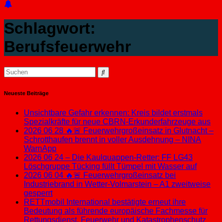
Schlagwort:
Berufsfeuerwehr
Neueste Beiträge
Unsichtbare Gefahr erkennen: Kreis bildet erstmals
Spezialkräfte für neue CBRN-Erkunderfahrzeuge aus
2026 06 28 🔥🚨 Feuerwehrgroßeinsatz in Glutnacht –
Schrotthaufen brennt in voller Ausdehnung – NINA
WarnApp
2026 06 24 – Die Kaulquappen-Retter: FF LG43
Löschgruppe Tücking füllt Tümpel mit Wasser auf
2026 06 04 🔥🚨 Feuerwehrgroßeinsatz bei
Industriebrand in Wetter-Volmarstein – A1 zweitweise
gesperrt
RETTmobil International bestätigte erneut ihre
Bedeutung als führende europäische Fachmesse für
Rettungsdienst, Feuerwehr und Katastrophenschutz