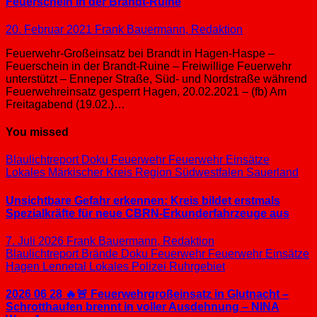
Feuerschein in der Brandt-Ruine
20. Februar 2021
Frank Bauermann, Redaktion
Feuerwehr-Großeinsatz bei Brandt in Hagen-Haspe –
Feuerschein in der Brandt-Ruine – Freiwillige Feuerwehr
unterstützt – Enneper Straße, Süd- und Nordstraße während
Feuerwehreinsatz gesperrt Hagen, 20.02.2021 – (fb) Am
Freitagabend (19.02.)…
You missed
Blaulichtreport
Doku
Feuerwehr
Feuerwehr Einsätze
Lokales
Märkischer Kreis
Region Südwestfalen
Sauerland
Unsichtbare Gefahr erkennen: Kreis bildet erstmals
Spezialkräfte für neue CBRN-Erkunderfahrzeuge aus
7. Juli 2026
Frank Bauermann, Redaktion
Blaulichtreport
Brände
Doku
Feuerwehr
Feuerwehr Einsätze
Hagen
Lennetal
Lokales
Polizei
Ruhrgebiet
2026 06 28 🔥🚨 Feuerwehrgroßeinsatz in Glutnacht –
Schrotthaufen brennt in voller Ausdehnung – NINA