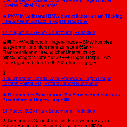
Blaulichtreport
Brände
Doku
Feuerwehr
Hagen
Haspe
Lokales
Polizei
Ruhrgebiet
🔥 PKW in Vollbrand! BMW brennt lichterloh am Tücking
– Feuerwehr-Einsatz in Hagen-Haspe 🔥
17. August 2025
Frank Bauermann, Redaktion
🚨🚒 PKW-Vollbrand in Hagen-Haspe – BMW komplett
ausgebrannt und nicht mehr zu retten! 🚧🚨 +++
Flammenbilder mit freundlicher Unterstützung:
https://instagram.com/_flo420 +++ Hagen-Haspe – Am
Dienstagabend, den 15.08.2025, kam es gegen…
Blaulichtreport
Brände
Doku
Feuerwehr
Hagen
Haspe
Lokales
Polizei
RD | Rettungsdienst
Ruhrgebiet
🔥 Brennendes Smartphone löst Feuerwehreinsatz aus:
Brandalarm in Hagen-Haspe 🚒
14. August 2025
Frank Bauermann, Redaktion
🔥 Brennendes Smartphone löst Feuerwehreinsatz in
Hagen-Haspe aus | Hasper Kreisel gesperrt 🚒 Am