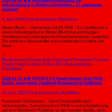
2026 06 04 🔥🚨 Feuerwehrgroßeinsatz bei
Industriebrand in Wetter-Volmarstein – A1 zweitweise
gesperrt
4. Juni 2026
Frank Bauermann, Redaktion
Wetter (Ruhr) – Volmarstein, 04.05.2026 – Ein Großbrand in
einem Industriegebiet in Wetter (Ruhr) hat am heutigen
Vormittag einen umfangreichen Feuerwehreinsatz ausgelöst.
Die schwarze Rauchwolke war kilometerweit sichtbar und
führte…
Blaulichtreport
Brände
Doku
Feuerwehr
Feuerwehr Einsätze
Hagen
Haspe
Lokales
Polizei
RD | Rettungsdienst
Ruhrgebiet
2026 04 13 🔥🚨 UPDATE F4 Hagen-Haspe: Erst PKW-
Brand, dann ehem. Fastfood-Restaurant in Vollbrand
14. April 2026
Frank Bauermann, Redaktion
Feuerwehr-Großeinsatz – Zwei Einsatzstellen kurz
hintereinander: Zuerst brennt ein PKW in voller Ausdehnung
auf dem Woolworth-Parkplatz an der Voerder Straße, dann,