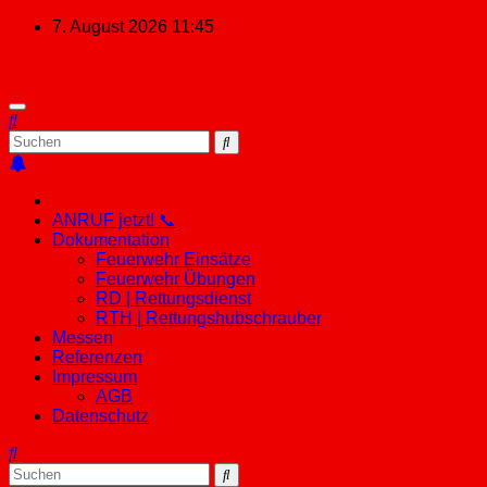
Zum
7. August 2026
11:45
Inhalt
springen
ANRUF jetzt! 📞
Dokumentation
Feuerwehr Einsätze
Feuerwehr Übungen
RD | Rettungsdienst
RTH | Rettungshubschrauber
Messen
Referenzen
Impressum
AGB
Datenschutz