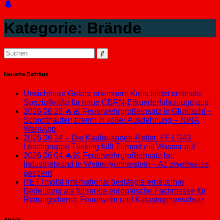
Kategorie:
Brände
Neueste Beiträge
Unsichtbare Gefahr erkennen: Kreis bildet erstmals
Spezialkräfte für neue CBRN-Erkunderfahrzeuge aus
2026 06 28 🔥🚨 Feuerwehrgroßeinsatz in Glutnacht –
Schrotthaufen brennt in voller Ausdehnung – NINA
WarnApp
2026 06 24 – Die Kaulquappen-Retter: FF LG43
Löschgruppe Tücking füllt Tümpel mit Wasser auf
2026 06 04 🔥🚨 Feuerwehrgroßeinsatz bei
Industriebrand in Wetter-Volmarstein – A1 zweitweise
gesperrt
RETTmobil International bestätigte erneut ihre
Bedeutung als führende europäische Fachmesse für
Rettungsdienst, Feuerwehr und Katastrophenschutz
Archiv