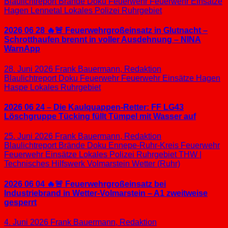
Blaulichtreport
Brände
Doku
Feuerwehr
Feuerwehr Einsätze
Hagen
Lennetal
Lokales
Polizei
Ruhrgebiet
2026 06 28 🔥🚨 Feuerwehrgroßeinsatz in Glutnacht –
Schrotthaufen brennt in voller Ausdehnung – NINA
WarnApp
28. Juni 2026
Frank Bauermann, Redaktion
Blaulichtreport
Doku
Feuerwehr
Feuerwehr Einsätze
Hagen
Haspe
Lokales
Ruhrgebiet
2026 06 24 – Die Kaulquappen-Retter: FF LG43
Löschgruppe Tücking füllt Tümpel mit Wasser auf
25. Juni 2026
Frank Bauermann, Redaktion
Blaulichtreport
Brände
Doku
Ennepe-Ruhr-Kreis
Feuerwehr
Feuerwehr Einsätze
Lokales
Polizei
Ruhrgebiet
THW |
Technisches Hilfswerk
Volmarstein
Wetter (Ruhr)
2026 06 04 🔥🚨 Feuerwehrgroßeinsatz bei
Industriebrand in Wetter-Volmarstein – A1 zweitweise
gesperrt
4. Juni 2026
Frank Bauermann, Redaktion