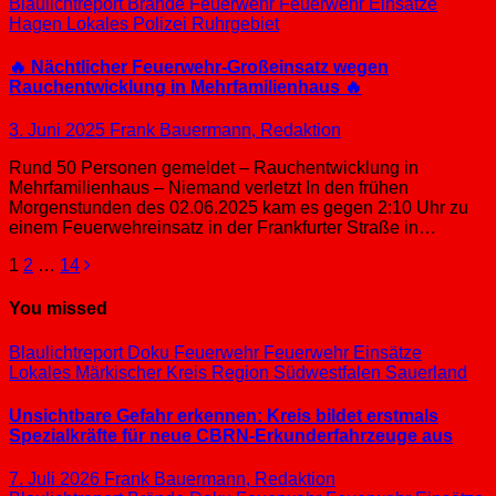
Blaulichtreport
Brände
Feuerwehr
Feuerwehr Einsätze
Hagen
Lokales
Polizei
Ruhrgebiet
🔥 Nächtlicher Feuerwehr-Großeinsatz wegen
Rauchentwicklung in Mehrfamilienhaus 🔥
3. Juni 2025
Frank Bauermann, Redaktion
Rund 50 Personen gemeldet – Rauchentwicklung in
Mehrfamilienhaus – Niemand verletzt In den frühen
Morgenstunden des 02.06.2025 kam es gegen 2:10 Uhr zu
einem Feuerwehreinsatz in der Frankfurter Straße in…
Seitennummerierung
1
2
…
14
der
You missed
Beiträge
Blaulichtreport
Doku
Feuerwehr
Feuerwehr Einsätze
Lokales
Märkischer Kreis
Region Südwestfalen
Sauerland
Unsichtbare Gefahr erkennen: Kreis bildet erstmals
Spezialkräfte für neue CBRN-Erkunderfahrzeuge aus
7. Juli 2026
Frank Bauermann, Redaktion