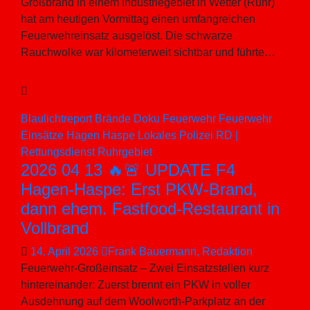
Großbrand in einem Industriegebiet in Wetter (Ruhr)
hat am heutigen Vormittag einen umfangreichen
Feuerwehreinsatz ausgelöst. Die schwarze
Rauchwolke war kilometerweit sichtbar und führte…
Blaulichtreport
Brände
Doku
Feuerwehr
Feuerwehr
Einsätze
Hagen
Haspe
Lokales
Polizei
RD |
Rettungsdienst
Ruhrgebiet
2026 04 13 🔥🚨 UPDATE F4
Hagen-Haspe: Erst PKW-Brand,
dann ehem. Fastfood-Restaurant in
Vollbrand
14. April 2026
Frank Bauermann, Redaktion
Feuerwehr-Großeinsatz – Zwei Einsatzstellen kurz
hintereinander: Zuerst brennt ein PKW in voller
Ausdehnung auf dem Woolworth-Parkplatz an der