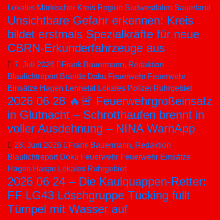
Beiträge
Lokales
Märkischer Kreis
Region Südwestfalen
Sauerland
Unsichtbare Gefahr erkennen: Kreis
bildet erstmals Spezialkräfte für neue
CBRN-Erkunderfahrzeuge aus
7. Juli 2026
Frank Bauermann, Redaktion
Blaulichtreport
Brände
Doku
Feuerwehr
Feuerwehr
Einsätze
Hagen
Lennetal
Lokales
Polizei
Ruhrgebiet
2026 06 28 🔥🚨 Feuerwehrgroßeinsatz
in Glutnacht – Schrotthaufen brennt in
voller Ausdehnung – NINA WarnApp
28. Juni 2026
Frank Bauermann, Redaktion
Blaulichtreport
Doku
Feuerwehr
Feuerwehr Einsätze
Hagen
Haspe
Lokales
Ruhrgebiet
2026 06 24 – Die Kaulquappen-Retter:
FF LG43 Löschgruppe Tücking füllt
Tümpel mit Wasser auf