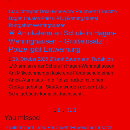
Blaulichtreport
Doku
Feuerwehr
Feuerwehr Einsätze
Hagen
Lokales
Polizei
RD | Rettungsdienst
Ruhrgebiet
Wehringhausen
🚨 Amokalarm an Schule in Hagen-
Wehringhausen – Großeinsatz! |
Polizei gibt Entwarnung
29. Oktober 2025
Frank Bauermann, Redaktion
🚨 Alarm an einer Schule in Hagen-Wehringhausen!
Am Mittwochmorgen löste eine Förderschule einen
Amok-Alarm aus – die Polizei rückte mit einem
Großaufgebot an. Straßen wurden gesperrt, das
Schulgebäude komplett durchsucht.…
Seitennummerier
1
2
…
31
You missed
der
Blaulichtreport
Doku
Feuerwehr
Feuerwehr Einsätze