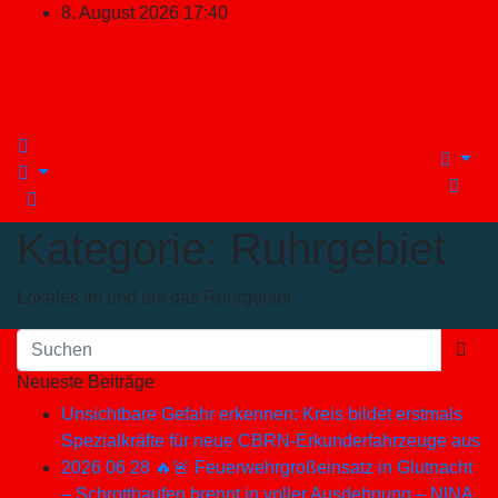
Zum
8. August 2026
17:40
Inhalt
springen
Kategorie:
Ruhrgebiet
Lokales im und um das Ruhrgebiet
Neueste Beiträge
Unsichtbare Gefahr erkennen: Kreis bildet erstmals
Spezialkräfte für neue CBRN-Erkunderfahrzeuge aus
2026 06 28 🔥🚨 Feuerwehrgroßeinsatz in Glutnacht
– Schrotthaufen brennt in voller Ausdehnung – NINA