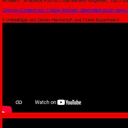
ermitteln”, erläuterte Kuhlisch das weitere Vorgehen. “Doch d
Original-Content von: Polizei Münster, übermittelt durch news 
Filmbeiträge von Detlev Helmerich und Frank Bauermann