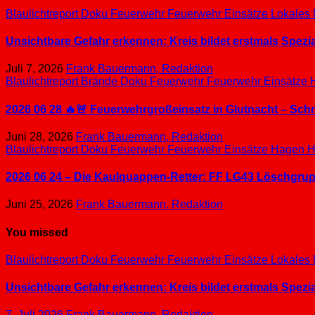
Blaulichtreport
Doku
Feuerwehr
Feuerwehr Einsätze
Lokales
Unsichtbare Gefahr erkennen: Kreis bildet erstmals Spez
Juli 7, 2026
Frank Bauermann, Redaktion
Blaulichtreport
Brände
Doku
Feuerwehr
Feuerwehr Einsätze
2026 06 28 🔥🚨 Feuerwehrgroßeinsatz in Glutnacht – Sc
Juni 28, 2026
Frank Bauermann, Redaktion
Blaulichtreport
Doku
Feuerwehr
Feuerwehr Einsätze
Hagen
H
2026 06 24 – Die Kaulquappen-Retter: FF LG43 Löschgrupp
Juni 25, 2026
Frank Bauermann, Redaktion
You missed
Blaulichtreport
Doku
Feuerwehr
Feuerwehr Einsätze
Lokales
Unsichtbare Gefahr erkennen: Kreis bildet erstmals Spez
7. Juli 2026
Frank Bauermann, Redaktion