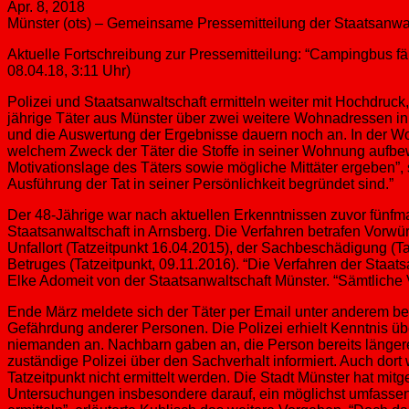
Apr. 8, 2018
Münster (ots) – Gemeinsame Pressemitteilung der Staatsanwa
Aktuelle Fortschreibung zur Pressemitteilung: “Campingbus fä
08.04.18, 3:11 Uhr)
Polizei und Staatsanwaltschaft ermitteln weiter mit Hochdruck,
jährige Täter aus Münster über zwei weitere Wohnadressen 
und die Auswertung der Ergebnisse dauern noch an. In der Wo
welchem Zweck der Täter die Stoffe in seiner Wohnung aufbewah
Motivationslage des Täters sowie mögliche Mittäter ergeben”, 
Ausführung der Tat in seiner Persönlichkeit begründet sind.”
Der 48-Jährige war nach aktuellen Erkenntnissen zuvor fünfmal 
Staatsanwaltschaft in Arnsberg. Die Verfahren betrafen Vorwü
Unfallort (Tatzeitpunkt 16.04.2015), der Sachbeschädigung (T
Betruges (Tatzeitpunkt, 09.11.2016). “Die Verfahren der Staat
Elke Adomeit von der Staatsanwaltschaft Münster. “Sämtliche 
Ende März meldete sich der Täter per Email unter anderem be
Gefährdung anderer Personen. Die Polizei erhielt Kenntnis üb
niemanden an. Nachbarn gaben an, die Person bereits längere
zuständige Polizei über den Sachverhalt informiert. Auch dort
Tatzeitpunkt nicht ermittelt werden. Die Stadt Münster hat mitg
Untersuchungen insbesondere darauf, ein möglichst umfassende