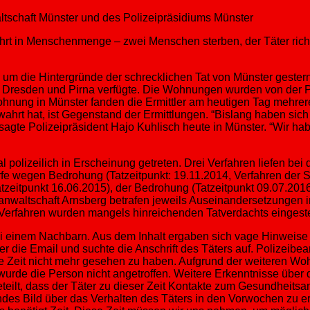
ltschaft Münster und des Polizeipräsidiums Münster
hrt in Menschenmenge – zwei Menschen sterben, der Täter richte
 um die Hintergründe der schrecklichen Tat von Münster gestern 
in Dresden und Pirna verfügte. Die Wohnungen wurden von der
hnung in Münster fanden die Ermittler am heutigen Tag mehrer
rt hat, ist Gegenstand der Ermittlungen. “Bislang haben sich w
sagte Polizeipräsident Hajo Kuhlisch heute in Münster. “Wir ha
polizeilich in Erscheinung getreten. Drei Verfahren liefen bei 
rfe wegen Bedrohung (Tatzeitpunkt: 19.11.2014, Verfahren der 
atzeitpunkt 16.06.2015), der Bedrohung (Tatzeitpunkt 09.07.201
sanwaltschaft Arnsberg betrafen jeweils Auseinandersetzungen i
Verfahren wurden mangels hinreichenden Tatverdachts eingestel
i einem Nachbarn. Aus dem Inhalt ergaben sich vage Hinweise a
er die Email und suchte die Anschrift des Täters auf. Polizeib
 Zeit nicht mehr gesehen zu haben. Aufgrund der weiteren Woh
 wurde die Person nicht angetroffen. Weitere Erkenntnisse über 
eteilt, dass der Täter zu dieser Zeit Kontakte zum Gesundheitsam
s Bild über das Verhalten des Täters in den Vorwochen zu erha