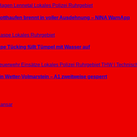
Hagen
Lennetal
Lokales
Polizei
Ruhrgebiet
hrotthaufen brennt in voller Ausdehnung – NINA WarnApp
aspe
Lokales
Ruhrgebiet
e Tücking füllt Tümpel mit Wasser auf
euerwehr Einsätze
Lokales
Polizei
Ruhrgebiet
THW | Technisc
in Wetter-Volmarstein – A1 zweitweise gesperrt
ansar