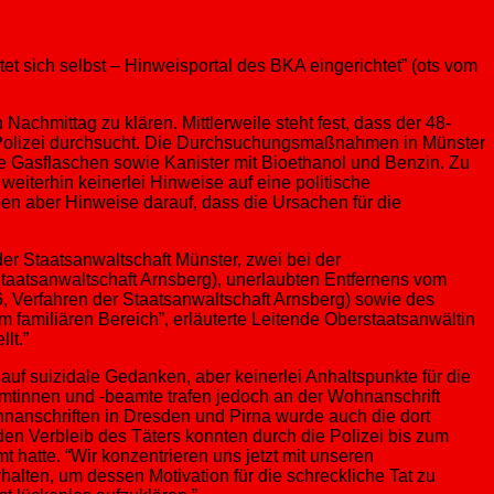
t sich selbst – Hinweisportal des BKA eingerichtet” (ots vom
Nachmittag zu klären. Mittlerweile steht fest, dass der 48-
 Polizei durchsucht. Die Durchsuchungsmaßnahmen in Münster
e Gasflaschen sowie Kanister mit Bioethanol und Benzin. Zu
eiterhin keinerlei Hinweise auf eine politische
ben aber Hinweise darauf, dass die Ursachen für die
der Staatsanwaltschaft Münster, zwei bei der
Staatsanwaltschaft Arnsberg), unerlaubten Entfernens vom
6, Verfahren der Staatsanwaltschaft Arnsberg) sowie des
m familiären Bereich”, erläuterte Leitende Oberstaatsanwältin
lt.”
uf suizidale Gedanken, aber keinerlei Anhaltspunkte für die
eamtinnen und -beamte trafen jedoch an der Wohnanschrift
nanschriften in Dresden und Pirna wurde auch die dort
den Verbleib des Täters konnten durch die Polizei bis zum
t hatte. “Wir konzentrieren uns jetzt mit unseren
lten, um dessen Motivation für die schreckliche Tat zu