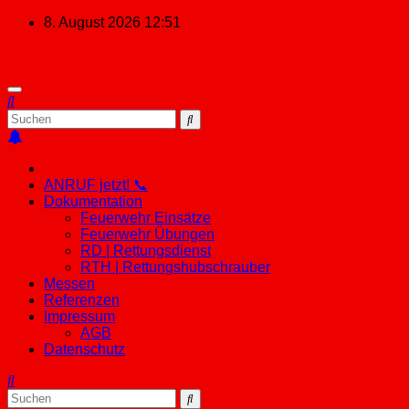
Zum
8. August 2026
12:51
Inhalt
springen
ANRUF jetzt! 📞
Dokumentation
Feuerwehr Einsätze
Feuerwehr Übungen
RD | Rettungsdienst
RTH | Rettungshubschrauber
Messen
Referenzen
Impressum
AGB
Datenschutz