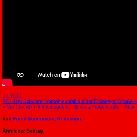
Beitragsnavigation
POL-HA: Schwerer Verkehrsunfall auf der Eckeseyer Straße – 
Großbrand im Industriegebiet – Einsatz Tiegelstraße – Abs
Von
Frank Bauermann, Redaktion
Ähnlicher Beitrag