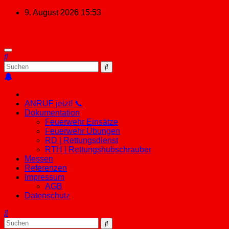
Zum
9. August 2026
15:53
Inhalt
springen
ANRUF jetzt! 📞
Dokumentation
Feuerwehr Einsätze
Feuerwehr Übungen
RD | Rettungsdienst
RTH | Rettungshubschrauber
Messen
Referenzen
Impressum
AGB
Datenschutz