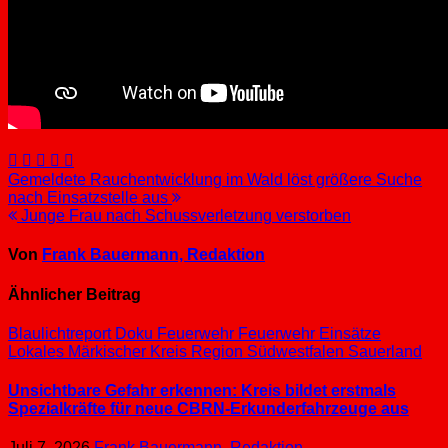
Beitragsnavigation
Gemeldete Rauchentwicklung im Wald löst größere Suche
nach Einsatzstelle aus
Junge Frau nach Schussverletzung verstorben
Von
Frank Bauermann, Redaktion
Ähnlicher Beitrag
Blaulichtreport
Doku
Feuerwehr
Feuerwehr Einsätze
Lokales
Märkischer Kreis
Region Südwestfalen
Sauerland
Unsichtbare Gefahr erkennen: Kreis bildet erstmals
Spezialkräfte für neue CBRN-Erkunderfahrzeuge aus
Juli 7, 2026
Frank Bauermann, Redaktion