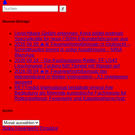
Neueste Beiträge
Unsichtbare Gefahr erkennen: Kreis bildet erstmals
Spezialkräfte für neue CBRN-Erkunderfahrzeuge aus
2026 06 28 🔥🚨 Feuerwehrgroßeinsatz in Glutnacht –
Schrotthaufen brennt in voller Ausdehnung – NINA
WarnApp
2026 06 24 – Die Kaulquappen-Retter: FF LG43
Löschgruppe Tücking füllt Tümpel mit Wasser auf
2026 06 04 🔥🚨 Feuerwehrgroßeinsatz bei
Industriebrand in Wetter-Volmarstein – A1 zweitweise
gesperrt
RETTmobil International bestätigte erneut ihre
Bedeutung als führende europäische Fachmesse für
Rettungsdienst, Feuerwehr und Katastrophenschutz
Archiv
Archiv
Doku
Feuerwehr Einsätze