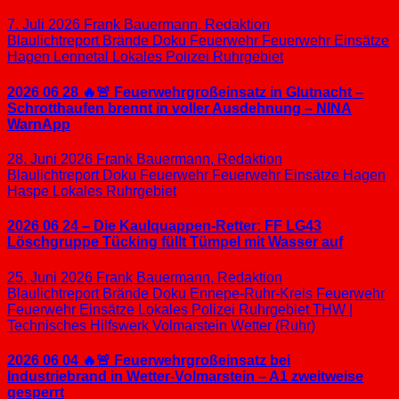
7. Juli 2026
Frank Bauermann, Redaktion
Blaulichtreport
Brände
Doku
Feuerwehr
Feuerwehr Einsätze
Hagen
Lennetal
Lokales
Polizei
Ruhrgebiet
2026 06 28 🔥🚨 Feuerwehrgroßeinsatz in Glutnacht –
Schrotthaufen brennt in voller Ausdehnung – NINA
WarnApp
28. Juni 2026
Frank Bauermann, Redaktion
Blaulichtreport
Doku
Feuerwehr
Feuerwehr Einsätze
Hagen
Haspe
Lokales
Ruhrgebiet
2026 06 24 – Die Kaulquappen-Retter: FF LG43
Löschgruppe Tücking füllt Tümpel mit Wasser auf
25. Juni 2026
Frank Bauermann, Redaktion
Blaulichtreport
Brände
Doku
Ennepe-Ruhr-Kreis
Feuerwehr
Feuerwehr Einsätze
Lokales
Polizei
Ruhrgebiet
THW |
Technisches Hilfswerk
Volmarstein
Wetter (Ruhr)
2026 06 04 🔥🚨 Feuerwehrgroßeinsatz bei
Industriebrand in Wetter-Volmarstein – A1 zweitweise
gesperrt