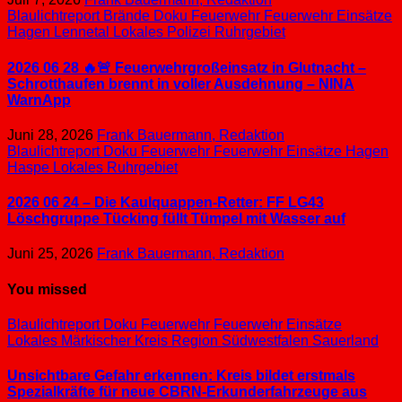
Blaulichtreport
Brände
Doku
Feuerwehr
Feuerwehr Einsätze
Hagen
Lennetal
Lokales
Polizei
Ruhrgebiet
2026 06 28 🔥🚨 Feuerwehrgroßeinsatz in Glutnacht –
Schrotthaufen brennt in voller Ausdehnung – NINA
WarnApp
Juni 28, 2026
Frank Bauermann, Redaktion
Blaulichtreport
Doku
Feuerwehr
Feuerwehr Einsätze
Hagen
Haspe
Lokales
Ruhrgebiet
2026 06 24 – Die Kaulquappen-Retter: FF LG43
Löschgruppe Tücking füllt Tümpel mit Wasser auf
Juni 25, 2026
Frank Bauermann, Redaktion
You missed
Blaulichtreport
Doku
Feuerwehr
Feuerwehr Einsätze
Lokales
Märkischer Kreis
Region Südwestfalen
Sauerland
Unsichtbare Gefahr erkennen: Kreis bildet erstmals
Spezialkräfte für neue CBRN-Erkunderfahrzeuge aus