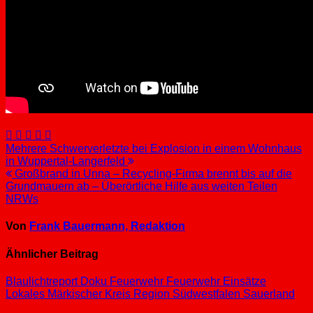
Beitragsnavigation
Mehrere Schwerverletzte bei Explosion in einem Wohnhaus
in Wuppertal-Langerfeld
Großbrand in Unna – Recycling-Firma brennt bis auf die
Grundmauern ab – Überörtliche Hilfe aus weiten Teilen
NRWs
Von
Frank Bauermann, Redaktion
Ähnlicher Beitrag
Blaulichtreport
Doku
Feuerwehr
Feuerwehr Einsätze
Lokales
Märkischer Kreis
Region Südwestfalen
Sauerland