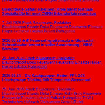
Lokales
Märkischer Kreis
Region Südwestfalen
Sauerland
Unsichtbare Gefahr erkennen: Kreis bildet erstmals
Spezialkräfte für neue CBRN-Erkunderfahrzeuge aus
7. Juli 2026
Frank Bauermann, Redaktion
Blaulichtreport
Brände
Doku
Feuerwehr
Feuerwehr Einsätze
Hagen
Lennetal
Lokales
Polizei
Ruhrgebiet
2026 06 28 🔥🚨 Feuerwehrgroßeinsatz in Glutnacht –
Schrotthaufen brennt in voller Ausdehnung – NINA
WarnApp
28. Juni 2026
Frank Bauermann, Redaktion
Blaulichtreport
Doku
Feuerwehr
Feuerwehr Einsätze
Hagen
Haspe
Lokales
Ruhrgebiet
2026 06 24 – Die Kaulquappen-Retter: FF LG43
Löschgruppe Tücking füllt Tümpel mit Wasser auf
25. Juni 2026
Frank Bauermann, Redaktion
Blaulichtreport
Brände
Doku
Ennepe-Ruhr-Kreis
Feuerwehr
Feuerwehr Einsätze
Lokales
Polizei
Ruhrgebiet
THW |
Technisches Hilfswerk
Volmarstein
Wetter (Ruhr)