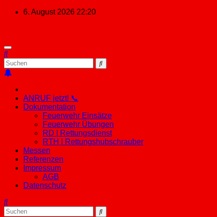
Zum
6. August 2026
22:20
Inhalt
springen
ANRUF jetzt! 📞
Dokumentation
Feuerwehr Einsätze
Feuerwehr Übungen
RD | Rettungsdienst
RTH | Rettungshubschrauber
Messen
Referenzen
Impressum
AGB
Datenschutz