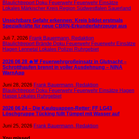
Blaulichtreport
Doku
Feuerwehr
Feuerwehr Einsätze
Lokales
Märkischer Kreis
Region Südwestfalen
Sauerland
Unsichtbare Gefahr erkennen: Kreis bildet erstmals
Spezialkräfte für neue CBRN-Erkunderfahrzeuge aus
Juli 7, 2026
Frank Bauermann, Redaktion
Blaulichtreport
Brände
Doku
Feuerwehr
Feuerwehr Einsätze
Hagen
Lennetal
Lokales
Polizei
Ruhrgebiet
2026 06 28 🔥🚨 Feuerwehrgroßeinsatz in Glutnacht –
Schrotthaufen brennt in voller Ausdehnung – NINA
WarnApp
Juni 28, 2026
Frank Bauermann, Redaktion
Blaulichtreport
Doku
Feuerwehr
Feuerwehr Einsätze
Hagen
Haspe
Lokales
Ruhrgebiet
2026 06 24 – Die Kaulquappen-Retter: FF LG43
Löschgruppe Tücking füllt Tümpel mit Wasser auf
Juni 25, 2026
Frank Bauermann, Redaktion
You missed