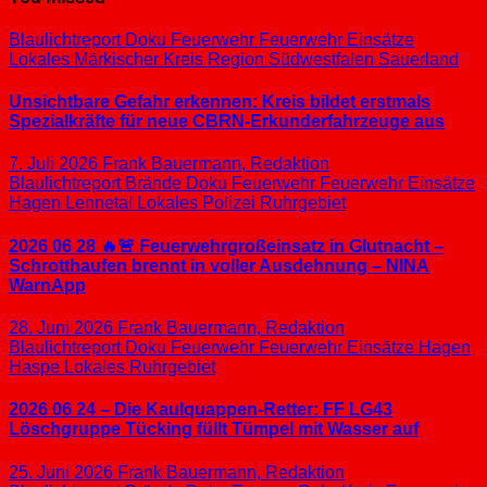
Blaulichtreport
Doku
Feuerwehr
Feuerwehr Einsätze
Lokales
Märkischer Kreis
Region Südwestfalen
Sauerland
Unsichtbare Gefahr erkennen: Kreis bildet erstmals
Spezialkräfte für neue CBRN-Erkunderfahrzeuge aus
7. Juli 2026
Frank Bauermann, Redaktion
Blaulichtreport
Brände
Doku
Feuerwehr
Feuerwehr Einsätze
Hagen
Lennetal
Lokales
Polizei
Ruhrgebiet
2026 06 28 🔥🚨 Feuerwehrgroßeinsatz in Glutnacht –
Schrotthaufen brennt in voller Ausdehnung – NINA
WarnApp
28. Juni 2026
Frank Bauermann, Redaktion
Blaulichtreport
Doku
Feuerwehr
Feuerwehr Einsätze
Hagen
Haspe
Lokales
Ruhrgebiet
2026 06 24 – Die Kaulquappen-Retter: FF LG43
Löschgruppe Tücking füllt Tümpel mit Wasser auf
25. Juni 2026
Frank Bauermann, Redaktion