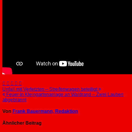
Beitragsnavigation
Unfall mit Verletzten – Streifenwagen beteiligt
Feuer in Kleingartenanlage an Waldrand – Zwei Lauben
abgebrannt
Von
Frank Bauermann, Redaktion
Ähnlicher Beitrag