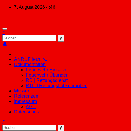
Zum
7. August 2026
4:46
Inhalt
springen
ANRUF jetzt! 📞
Dokumentation
Feuerwehr Einsätze
Feuerwehr Übungen
RD | Rettungsdienst
RTH | Rettungshubschrauber
Messen
Referenzen
Impressum
AGB
Datenschutz