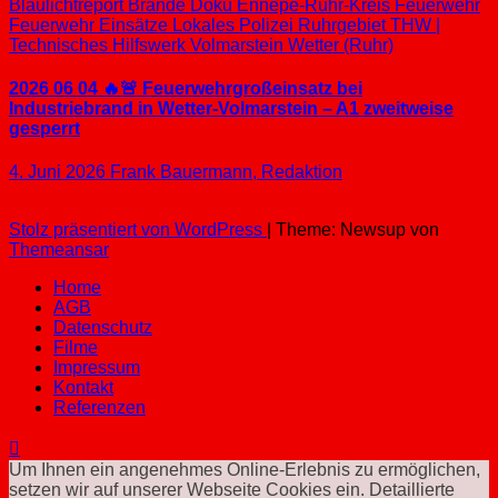
Blaulichtreport
Brände
Doku
Ennepe-Ruhr-Kreis
Feuerwehr
Feuerwehr Einsätze
Lokales
Polizei
Ruhrgebiet
THW |
Technisches Hilfswerk
Volmarstein
Wetter (Ruhr)
2026 06 04 🔥🚨 Feuerwehrgroßeinsatz bei
Industriebrand in Wetter-Volmarstein – A1 zweitweise
gesperrt
4. Juni 2026
Frank Bauermann, Redaktion
Stolz präsentiert von WordPress
|
Theme: Newsup von
Themeansar
Home
AGB
Datenschutz
Filme
Impressum
Kontakt
Referenzen
Um Ihnen ein angenehmes Online-Erlebnis zu ermöglichen,
setzen wir auf unserer Webseite Cookies ein. Detaillierte