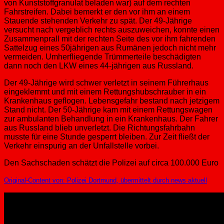
von Kunststoffgranulat beladen war) auf dem rechten
Fahrstreifen. Dabei bemerkt er den vor ihm an einem
Stauende stehenden Verkehr zu spät. Der 49-Jährige
versucht nach vergeblich rechts auszuweichen, konnte einen
Zusammenprall mit der rechten Seite des vor ihm fahrenden
Sattelzug eines 50jährigen aus Rumänen jedoch nicht mehr
vermeiden. Umherfliegende Trümmerteile beschädigten
dann noch den LKW eines 44-jährigen aus Russland.
Der 49-Jährige wird schwer verletzt in seinem Führerhaus
eingeklemmt und mit einem Rettungshubschrauber in ein
Krankenhaus geflogen. Lebensgefahr bestand nach jetzigem
Stand nicht. Der 50-Jährige kam mit einem Rettungswagen
zur ambulanten Behandlung in ein Krankenhaus. Der Fahrer
aus Russland blieb unverletzt. Die Richtungsfahrbahn
musste für eine Stunde gesperrt bleiben. Zur Zeit fließt der
Verkehr einspurig an der Unfallstelle vorbei.
Den Sachschaden schätzt die Polizei auf circa 100.000 Euro
Original-Content von: Polizei Dortmund, übermittelt durch news aktuell