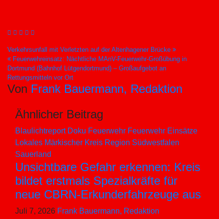
Beitragsnavigation
Verkehrsunfall mit Verletzten auf der Altenhagener Brücke
Feuerwehreinsatz: Nächtliche MAnV-Feuerwehr-Großübung in
Dortmund (Bahnhof Lütgendortmund) – Großaufgebot an
Rettungsmitteln vor Ort
Von
Frank Bauermann, Redaktion
Ähnlicher Beitrag
Blaulichtreport
Doku
Feuerwehr
Feuerwehr Einsätze
Lokales
Märkischer Kreis
Region Südwestfalen
Sauerland
Unsichtbare Gefahr erkennen: Kreis
bildet erstmals Spezialkräfte für
neue CBRN-Erkunderfahrzeuge aus
Juli 7, 2026
Frank Bauermann, Redaktion