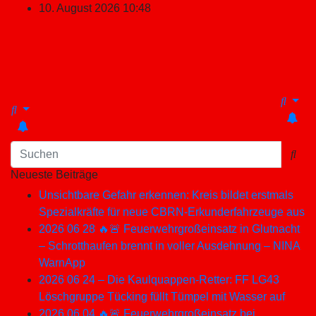
Zum
10. August 2026
10:48
Inhalt
springen
Neueste Beiträge
Unsichtbare Gefahr erkennen: Kreis bildet erstmals
Spezialkräfte für neue CBRN-Erkunderfahrzeuge aus
2026 06 28 🔥🚨 Feuerwehrgroßeinsatz in Glutnacht
– Schrotthaufen brennt in voller Ausdehnung – NINA
WarnApp
2026 06 24 – Die Kaulquappen-Retter: FF LG43
Löschgruppe Tücking füllt Tümpel mit Wasser auf
2026 06 04 🔥🚨 Feuerwehrgroßeinsatz bei