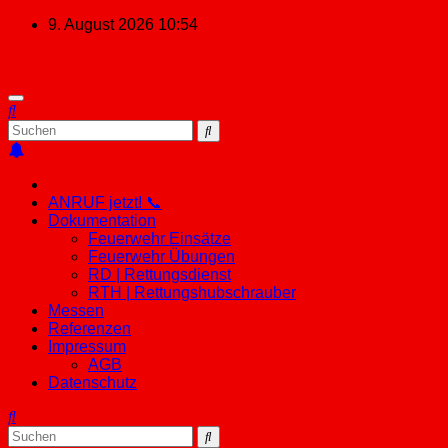
Zum
9. August 2026
10:54
Inhalt
springen
ANRUF jetzt! 📞
Dokumentation
Feuerwehr Einsätze
Feuerwehr Übungen
RD | Rettungsdienst
RTH | Rettungshubschrauber
Messen
Referenzen
Impressum
AGB
Datenschutz