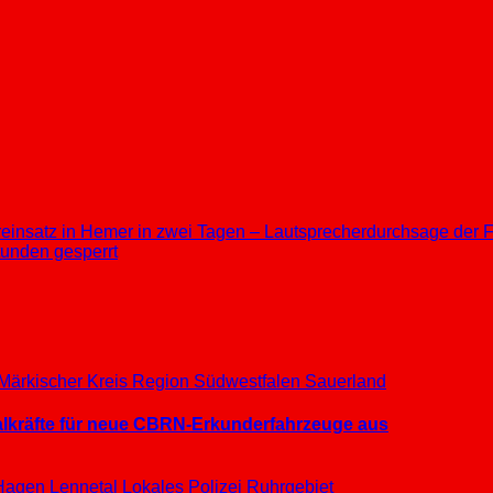
reinsatz in Hemer in zwei Tagen – Lautsprecherdurchsage der
tunden gesperrt
Märkischer Kreis
Region Südwestfalen
Sauerland
ialkräfte für neue CBRN-Erkunderfahrzeuge aus
Hagen
Lennetal
Lokales
Polizei
Ruhrgebiet