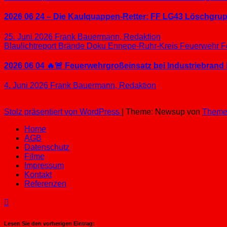
2026 06 24 – Die Kaulquappen-Retter: FF LG43 Löschgrupp
25. Juni 2026
Frank Bauermann, Redaktion
Blaulichtreport
Brände
Doku
Ennepe-Ruhr-Kreis
Feuerwehr
F
2026 06 04 🔥🚨 Feuerwehrgroßeinsatz bei Industriebrand 
4. Juni 2026
Frank Bauermann, Redaktion
Stolz präsentiert von WordPress
|
Theme: Newsup von
Theme
Home
AGB
Datenschutz
Filme
Impressum
Kontakt
Referenzen
Lesen Sie den vorherigen Eintrag: