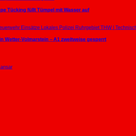
e Tücking füllt Tümpel mit Wasser auf
euerwehr Einsätze
Lokales
Polizei
Ruhrgebiet
THW | Technisc
in Wetter-Volmarstein – A1 zweitweise gesperrt
ansar