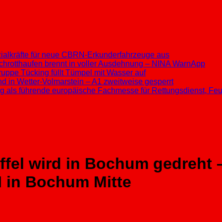
ezialkräfte für neue CBRN-Erkunderfahrzeuge aus
chrotthaufen brennt in voller Ausdehnung – NINA WarnApp
ppe Tücking füllt Tümpel mit Wasser auf
d in Wetter-Volmarstein – A1 zweitweise gesperrt
ung als führende europäische Fachmesse für Rettungsdienst, F
fel wird in Bochum gedreht –
I in Bochum Mitte