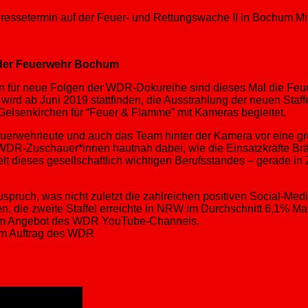
 der Feuerwehr Bochum
isten für neue Folgen der WDR-Dokureihe sind dieses Mal die F
d ab Juni 2019 stattfinden, die Ausstrahlung der neuen Staffe
elsenkirchen für “Feuer & Flamme” mit Kameras begleitet.
euerwehrleute und auch das Team hinter der Kamera vor eine 
e WDR-Zuschauer*innen hautnah dabei, wie die Einsatzkräfte Br
elt dieses gesellschaftlich wichtigen Berufsstandes – gerade in
Zuspruch, was nicht zuletzt die zahlreichen positiven Social-Me
n, die zweite Staffel erreichte in NRW im Durchschnitt 6,1% M
n im Angebot des WDR YouTube-Channels.
 im Auftrag des WDR