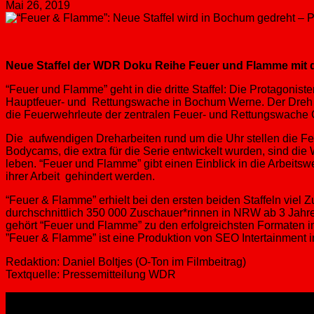
Mai 26, 2019
Neue Staffel der WDR Doku Reihe Feuer und Flamme mit
“Feuer und Flamme” geht in die dritte Staffel: Die Protagon
Hauptfeuer- und Rettungswache in Bochum Werne. Der Dreh wir
die Feuerwehrleute der zentralen Feuer- und Rettungswache G
Die aufwendigen Dreharbeiten rund um die Uhr stellen die F
Bodycams, die extra für die Serie entwickelt wurden, sind di
leben. “Feuer und Flamme” gibt einen Einblick in die Arbeitsw
ihrer Arbeit gehindert werden.​​
“Feuer & Flamme” erhielt bei den ersten beiden Staffeln viel 
durchschnittlich 350 000 Zuschauer*rinnen in NRW ab 3 Jahre
gehört “Feuer und Flamme” zu den erfolgreichsten Formate
​​”Feuer & Flamme” ist eine Produktion von SEO Intertainment
Redaktion: Daniel Boltjes (O-Ton im Filmbeitrag)
Textquelle: Pressemitteilung WDR