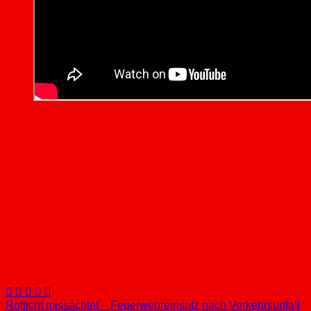
Beitragsnavigation
Rotlicht missachtet – Feuerwehreinsatz nach Verkehrsunfall