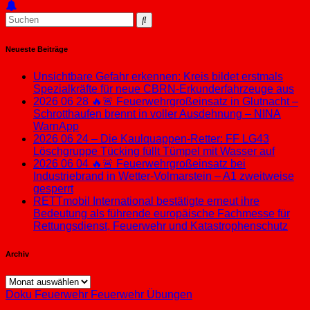
Neueste Beiträge
Unsichtbare Gefahr erkennen: Kreis bildet erstmals
Spezialkräfte für neue CBRN-Erkunderfahrzeuge aus
2026 06 28 🔥🚨 Feuerwehrgroßeinsatz in Glutnacht –
Schrotthaufen brennt in voller Ausdehnung – NINA
WarnApp
2026 06 24 – Die Kaulquappen-Retter: FF LG43
Löschgruppe Tücking füllt Tümpel mit Wasser auf
2026 06 04 🔥🚨 Feuerwehrgroßeinsatz bei
Industriebrand in Wetter-Volmarstein – A1 zweitweise
gesperrt
RETTmobil International bestätigte erneut ihre
Bedeutung als führende europäische Fachmesse für
Rettungsdienst, Feuerwehr und Katastrophenschutz
Archiv
Archiv
Doku
Feuerwehr
Feuerwehr Übungen