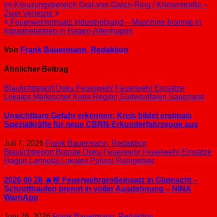
im Kreuzungsbereich Graf-von-Galen-Ring / Körnerstraße –
Zwei Verletzte
Feuerwehreinsatz Industriebrand – Maschine brannte in
Industriebetrieb in Hagen-Altenhagen
Von
Frank Bauermann, Redaktion
Ähnlicher Beitrag
Blaulichtreport
Doku
Feuerwehr
Feuerwehr Einsätze
Lokales
Märkischer Kreis
Region Südwestfalen
Sauerland
Unsichtbare Gefahr erkennen: Kreis bildet erstmals
Spezialkräfte für neue CBRN-Erkunderfahrzeuge aus
Juli 7, 2026
Frank Bauermann, Redaktion
Blaulichtreport
Brände
Doku
Feuerwehr
Feuerwehr Einsätze
Hagen
Lennetal
Lokales
Polizei
Ruhrgebiet
2026 06 28 🔥🚨 Feuerwehrgroßeinsatz in Glutnacht –
Schrotthaufen brennt in voller Ausdehnung – NINA
WarnApp
Juni 28, 2026
Frank Bauermann, Redaktion