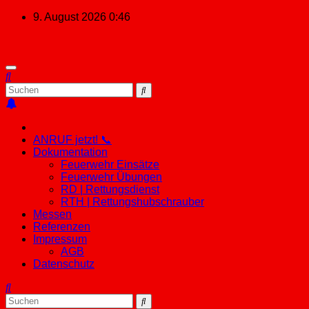
Zum
9. August 2026
0:46
Inhalt
springen
ANRUF jetzt! 📞
Dokumentation
Feuerwehr Einsätze
Feuerwehr Übungen
RD | Rettungsdienst
RTH | Rettungshubschrauber
Messen
Referenzen
Impressum
AGB
Datenschutz