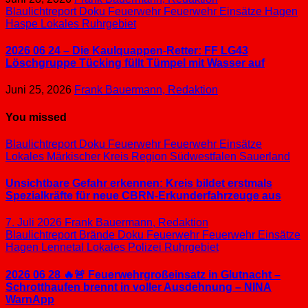
Blaulichtreport
Doku
Feuerwehr
Feuerwehr Einsätze
Hagen
Haspe
Lokales
Ruhrgebiet
2026 06 24 – Die Kaulquappen-Retter: FF LG43
Löschgruppe Tücking füllt Tümpel mit Wasser auf
Juni 25, 2026
Frank Bauermann, Redaktion
You missed
Blaulichtreport
Doku
Feuerwehr
Feuerwehr Einsätze
Lokales
Märkischer Kreis
Region Südwestfalen
Sauerland
Unsichtbare Gefahr erkennen: Kreis bildet erstmals
Spezialkräfte für neue CBRN-Erkunderfahrzeuge aus
7. Juli 2026
Frank Bauermann, Redaktion
Blaulichtreport
Brände
Doku
Feuerwehr
Feuerwehr Einsätze
Hagen
Lennetal
Lokales
Polizei
Ruhrgebiet
2026 06 28 🔥🚨 Feuerwehrgroßeinsatz in Glutnacht –
Schrotthaufen brennt in voller Ausdehnung – NINA
WarnApp