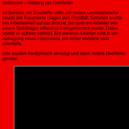
Verletzten – Rettung per Drehleiter
Im Bereich der Baustelle unter der neuen Lennetalbrücke
probte die Feuerwehr Hagen den Ernstfall: Simuliert wurde
ein Arbeitsunfall auf der Brücke, bei dem ein Arbeiter von
einem Stahlträger erfasst und eingeklemmt wurde. Dabei
wurde er schwer verletzt. Ein weiterer Arbeiter erlitt in der
Aufregung einen Herzinfarkt, ein dritter verletzte sich
ebenfalls.
Alle wurden medizinisch versorgt und dann mittels Drehleiter
gerettet.