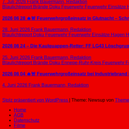
7. Juli 2026
Frank Bauermann, Redaktion
Blaulichtreport
Brände
Doku
Feuerwehr
Feuerwehr Einsätze
2026 06 28 🔥🚨 Feuerwehrgroßeinsatz in Glutnacht – Sc
28. Juni 2026
Frank Bauermann, Redaktion
Blaulichtreport
Doku
Feuerwehr
Feuerwehr Einsätze
Hagen
H
2026 06 24 – Die Kaulquappen-Retter: FF LG43 Löschgrupp
25. Juni 2026
Frank Bauermann, Redaktion
Blaulichtreport
Brände
Doku
Ennepe-Ruhr-Kreis
Feuerwehr
F
2026 06 04 🔥🚨 Feuerwehrgroßeinsatz bei Industriebrand 
4. Juni 2026
Frank Bauermann, Redaktion
Stolz präsentiert von WordPress
|
Theme: Newsup von
Theme
Home
AGB
Datenschutz
Filme