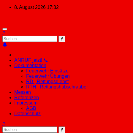
Zum
8. August 2026
17:32
Inhalt
springen
ANRUF jetzt! 📞
Dokumentation
Feuerwehr Einsätze
Feuerwehr Übungen
RD | Rettungsdienst
RTH | Rettungshubschrauber
Messen
Referenzen
Impressum
AGB
Datenschutz