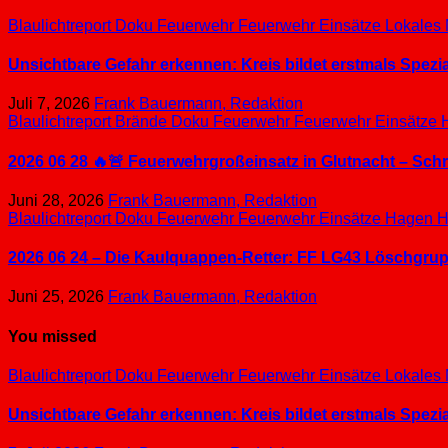
Blaulichtreport
Doku
Feuerwehr
Feuerwehr Einsätze
Lokales
Unsichtbare Gefahr erkennen: Kreis bildet erstmals Spez
Juli 7, 2026
Frank Bauermann, Redaktion
Blaulichtreport
Brände
Doku
Feuerwehr
Feuerwehr Einsätze
2026 06 28 🔥🚨 Feuerwehrgroßeinsatz in Glutnacht – Sc
Juni 28, 2026
Frank Bauermann, Redaktion
Blaulichtreport
Doku
Feuerwehr
Feuerwehr Einsätze
Hagen
H
2026 06 24 – Die Kaulquappen-Retter: FF LG43 Löschgrupp
Juni 25, 2026
Frank Bauermann, Redaktion
You missed
Blaulichtreport
Doku
Feuerwehr
Feuerwehr Einsätze
Lokales
Unsichtbare Gefahr erkennen: Kreis bildet erstmals Spez