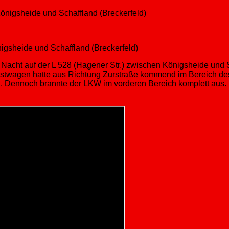
gsheide und Schaffland (Breckerfeld)
n Nacht auf der L 528 (Hagener Str.) zwischen Königsheide und 
 Lastwagen hatte aus Richtung Zurstraße kommend im Bereich 
n. Dennoch brannte der LKW im vorderen Bereich komplett aus.