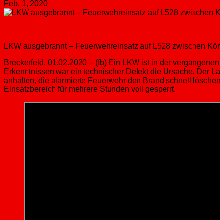
Feb. 1, 2020
LKW ausgebrannt – Feuerwehreinsatz auf L528 zwischen Köni
Breckerfeld, 01.02.2020 – (fb) Ein LKW ist in der vergangene
Erkenntnissen war ein technischer Defekt die Ursache. Der
anhalten, die alarmierte Feuerwehr den Brand schnell lösche
Einsatzbereich für mehrere Stunden voll gesperrt.