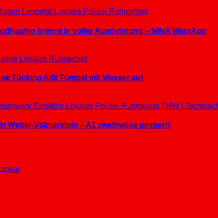
Hagen
Lennetal
Lokales
Polizei
Ruhrgebiet
hrotthaufen brennt in voller Ausdehnung – NINA WarnApp
aspe
Lokales
Ruhrgebiet
e Tücking füllt Tümpel mit Wasser auf
euerwehr Einsätze
Lokales
Polizei
Ruhrgebiet
THW | Technisc
in Wetter-Volmarstein – A1 zweitweise gesperrt
ansar