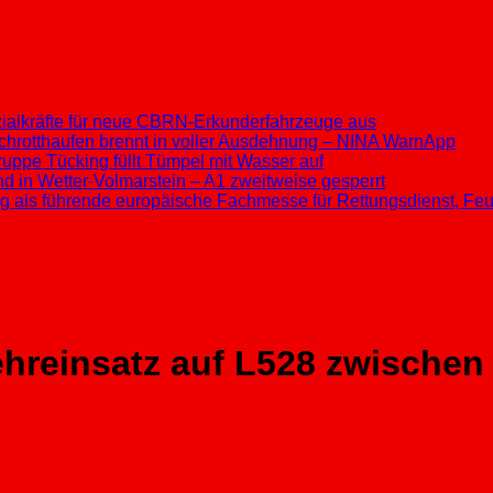
ezialkräfte für neue CBRN-Erkunderfahrzeuge aus
chrotthaufen brennt in voller Ausdehnung – NINA WarnApp
ppe Tücking füllt Tümpel mit Wasser auf
d in Wetter-Volmarstein – A1 zweitweise gesperrt
ung als führende europäische Fachmesse für Rettungsdienst, F
reinsatz auf L528 zwischen