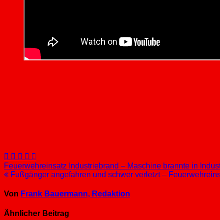
Beitragsnavigation
Feuerwehreinsatz Industriebrand – Maschine brannte in Indus
Fußgänger angefahren und schwer verletzt – Feuerwehreinsat
Von
Frank Bauermann, Redaktion
Ähnlicher Beitrag