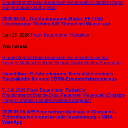
Blaulichtreport
Doku
Feuerwehr
Feuerwehr Einsätze
Hagen
Haspe
Lokales
Ruhrgebiet
2026 06 24 – Die Kaulquappen-Retter: FF LG43
Löschgruppe Tücking füllt Tümpel mit Wasser auf
Juni 25, 2026
Frank Bauermann, Redaktion
You missed
Blaulichtreport
Doku
Feuerwehr
Feuerwehr Einsätze
Lokales
Märkischer Kreis
Region Südwestfalen
Sauerland
Unsichtbare Gefahr erkennen: Kreis bildet erstmals
Spezialkräfte für neue CBRN-Erkunderfahrzeuge aus
7. Juli 2026
Frank Bauermann, Redaktion
Blaulichtreport
Brände
Doku
Feuerwehr
Feuerwehr Einsätze
Hagen
Lennetal
Lokales
Polizei
Ruhrgebiet
2026 06 28 🔥🚨 Feuerwehrgroßeinsatz in Glutnacht –
Schrotthaufen brennt in voller Ausdehnung – NINA
WarnApp