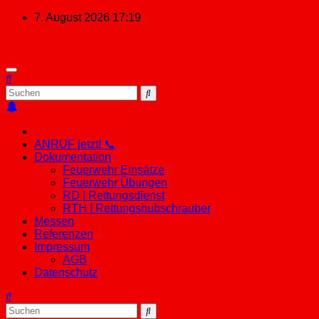
Zum
7. August 2026
17:19
Inhalt
springen
ANRUF jetzt! 📞
Dokumentation
Feuerwehr Einsätze
Feuerwehr Übungen
RD | Rettungsdienst
RTH | Rettungshubschrauber
Messen
Referenzen
Impressum
AGB
Datenschutz