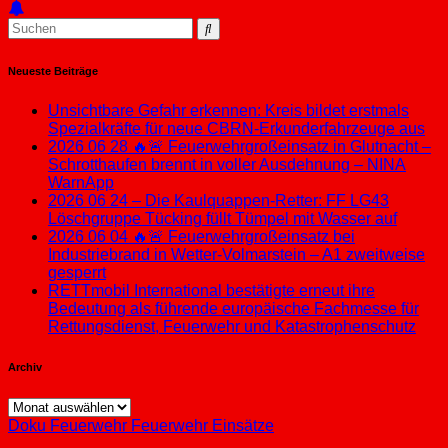
Neueste Beiträge
Unsichtbare Gefahr erkennen: Kreis bildet erstmals
Spezialkräfte für neue CBRN-Erkunderfahrzeuge aus
2026 06 28 🔥🚨 Feuerwehrgroßeinsatz in Glutnacht –
Schrotthaufen brennt in voller Ausdehnung – NINA
WarnApp
2026 06 24 – Die Kaulquappen-Retter: FF LG43
Löschgruppe Tücking füllt Tümpel mit Wasser auf
2026 06 04 🔥🚨 Feuerwehrgroßeinsatz bei
Industriebrand in Wetter-Volmarstein – A1 zweitweise
gesperrt
RETTmobil International bestätigte erneut ihre
Bedeutung als führende europäische Fachmesse für
Rettungsdienst, Feuerwehr und Katastrophenschutz
Archiv
Archiv
Doku
Feuerwehr
Feuerwehr Einsätze