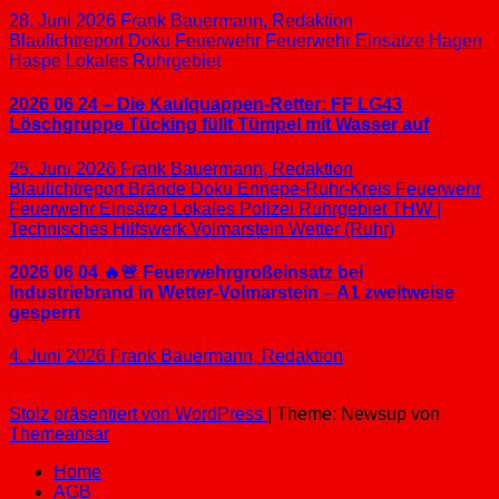
28. Juni 2026
Frank Bauermann, Redaktion
Blaulichtreport
Doku
Feuerwehr
Feuerwehr Einsätze
Hagen
Haspe
Lokales
Ruhrgebiet
2026 06 24 – Die Kaulquappen-Retter: FF LG43
Löschgruppe Tücking füllt Tümpel mit Wasser auf
25. Juni 2026
Frank Bauermann, Redaktion
Blaulichtreport
Brände
Doku
Ennepe-Ruhr-Kreis
Feuerwehr
Feuerwehr Einsätze
Lokales
Polizei
Ruhrgebiet
THW |
Technisches Hilfswerk
Volmarstein
Wetter (Ruhr)
2026 06 04 🔥🚨 Feuerwehrgroßeinsatz bei
Industriebrand in Wetter-Volmarstein – A1 zweitweise
gesperrt
4. Juni 2026
Frank Bauermann, Redaktion
Stolz präsentiert von WordPress
|
Theme: Newsup von
Themeansar
Home
AGB