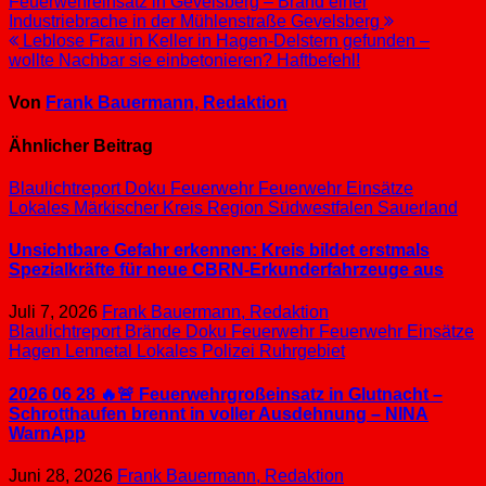
Beitragsnavigation
Feuerwehreinsatz in Gevelsberg – Brand einer
Industriebrache in der Mühlenstraße Gevelsberg
Leblose Frau in Keller in Hagen-Delstern gefunden –
wollte Nachbar sie einbetonieren? Haftbefehl!
Von
Frank Bauermann, Redaktion
Ähnlicher Beitrag
Blaulichtreport
Doku
Feuerwehr
Feuerwehr Einsätze
Lokales
Märkischer Kreis
Region Südwestfalen
Sauerland
Unsichtbare Gefahr erkennen: Kreis bildet erstmals
Spezialkräfte für neue CBRN-Erkunderfahrzeuge aus
Juli 7, 2026
Frank Bauermann, Redaktion
Blaulichtreport
Brände
Doku
Feuerwehr
Feuerwehr Einsätze
Hagen
Lennetal
Lokales
Polizei
Ruhrgebiet
2026 06 28 🔥🚨 Feuerwehrgroßeinsatz in Glutnacht –
Schrotthaufen brennt in voller Ausdehnung – NINA
WarnApp
Juni 28, 2026
Frank Bauermann, Redaktion