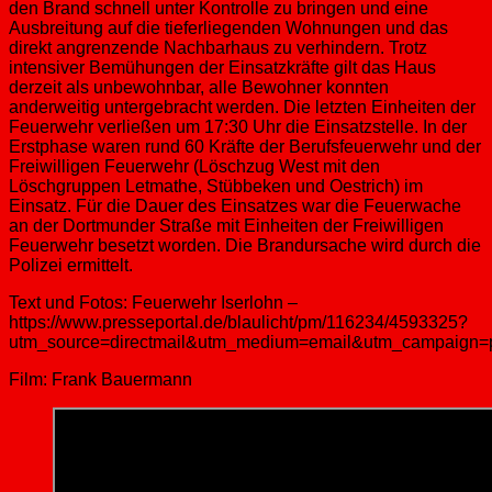
den Brand schnell unter Kontrolle zu bringen und eine
Ausbreitung auf die tieferliegenden Wohnungen und das
direkt angrenzende Nachbarhaus zu verhindern. Trotz
intensiver Bemühungen der Einsatzkräfte gilt das Haus
derzeit als unbewohnbar, alle Bewohner konnten
anderweitig untergebracht werden. Die letzten Einheiten der
Feuerwehr verließen um 17:30 Uhr die Einsatzstelle. In der
Erstphase waren rund 60 Kräfte der Berufsfeuerwehr und der
Freiwilligen Feuerwehr (Löschzug West mit den
Löschgruppen Letmathe, Stübbeken und Oestrich) im
Einsatz. Für die Dauer des Einsatzes war die Feuerwache
an der Dortmunder Straße mit Einheiten der Freiwilligen
Feuerwehr besetzt worden. Die Brandursache wird durch die
Polizei ermittelt.
Text und Fotos: Feuerwehr Iserlohn –
https://www.presseportal.de/blaulicht/pm/116234/4593325?
utm_source=directmail&utm_medium=email&utm_campaign=
Film: Frank Bauermann