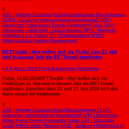
ASB | Arbeiter-Samariter-Bund
Ausstellungen
Blaulichtreport
DLRG | Deutsche Lebensrettungs-Gesellschaft
DRK |
Deutsches Rotes Kreuz
Events
Feuerwehr
Fulda
JUH |
Johanniter Unfall Hilfe
Lokales
Messen
MHD | Malteser
Hilfsdienst e.V.
Polizei
RD | Rettungsdienst
RTH |
Rettungshubschrauber
Überregional
RETTmobil – Hier treffen sich die Profis! Zum 22. Mal
wird in diesem Jahr die RETTmobil stattfinden
18. Februar 2024
Frank Bauermann, Redaktion
Fulda, 16.02.2024RETTmobil – Hier treffen sich die
Profis!Zum 22. Mal wird in diesem Jahr die RETTmobil
stattfinden. Zwischen dem 15. und 17. Mai 2024 ist Fulda
damit erneut der traditionelle…
ASB | Arbeiter-Samariter-Bund
Blaulichtreport
DLRG |
Deutsche Lebensrettungs-Gesellschaft
DRK | Deutsches
Rotes Kreuz
Events
Feuerwehr
Fulda
JUH | Johanniter
Unfall Hilfe
Lokales
Messen
MHD | Malteser Hilfsdienst e.V.