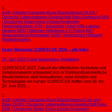
ASB | Arbeiter-Samariter-Bund
Blaulichtreport
DLRG |
Deutsche Lebensrettungs-Gesellschaft
Doku
Dortmund
DRK
| Deutsches Rotes Kreuz
Events
Feuerwehr
Freizeitaktivitäten
JUH | Johanniter Unfall Hilfe
Lokales
Messen
MHD | Malteser Hilfsdienst e.V.
Polizei
RD |
Rettungsdienst
Ruhrgebiet
THW | Technisches Hilfswerk
Westfalenhallen
Erster Messetag 112RESCUE 2025 – alle Infos
26. Juni 2025
Frank Bauermann, Redaktion
112RESCUE 2025: Zukunft der öffentlichen Sicherheit und
Gefahrenabwehr präsentiert sich in DortmundGanzheitliche
Blaulichtmesse stellt Innovationen, neue Ansätze und
Technologien vor Auf der 112RESCUE treffen vom 26. bis
28. Juni 2025…
ASB | Arbeiter-Samariter-Bund
Blaulichtreport
Cars and
Bikes
DLRG | Deutsche Lebensrettungs-Gesellschaft
Doku
DRK | Deutsches Rotes Kreuz
Events
Feuerwehr