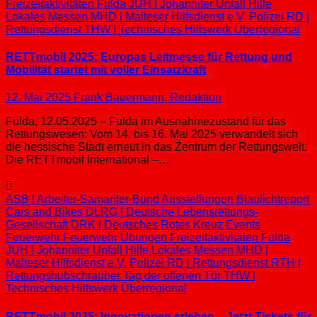
Freizeitaktivitäten
Fulda
JUH | Johanniter Unfall Hilfe
Lokales
Messen
MHD | Malteser Hilfsdienst e.V.
Polizei
RD |
Rettungsdienst
THW | Technisches Hilfswerk
Überregional
RETTmobil 2025: Europas Leitmesse für Rettung und
Mobilität startet mit voller Einsatzkraft
12. Mai 2025
Frank Bauermann, Redaktion
Fulda, 12.05.2025 – Fulda im Ausnahmezustand für das
Rettungswesen: Vom 14. bis 16. Mai 2025 verwandelt sich
die hessische Stadt erneut in das Zentrum der Rettungswelt.
Die RETTmobil International –…
ASB | Arbeiter-Samariter-Bund
Ausstellungen
Blaulichtreport
Cars and Bikes
DLRG | Deutsche Lebensrettungs-
Gesellschaft
DRK | Deutsches Rotes Kreuz
Events
Feuerwehr
Feuerwehr Übungen
Freizeitaktivitäten
Fulda
JUH | Johanniter Unfall Hilfe
Lokales
Messen
MHD |
Malteser Hilfsdienst e.V.
Polizei
RD | Rettungsdienst
RTH |
Rettungshubschrauber
Tag der offenen Tür
THW |
Technisches Hilfswerk
Überregional
RETTmobil 2025: Innovationen erleben – Jetzt Tickets für