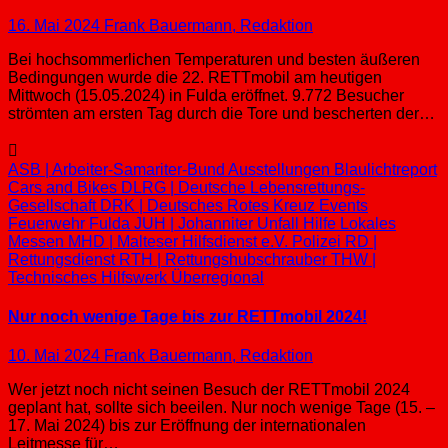
16. Mai 2024
Frank Bauermann, Redaktion
Bei hochsommerlichen Temperaturen und besten äußeren
Bedingungen wurde die 22. RETTmobil am heutigen
Mittwoch (15.05.2024) in Fulda eröffnet. 9.772 Besucher
strömten am ersten Tag durch die Tore und bescherten der…
ASB | Arbeiter-Samariter-Bund
Ausstellungen
Blaulichtreport
Cars and Bikes
DLRG | Deutsche Lebensrettungs-
Gesellschaft
DRK | Deutsches Rotes Kreuz
Events
Feuerwehr
Fulda
JUH | Johanniter Unfall Hilfe
Lokales
Messen
MHD | Malteser Hilfsdienst e.V.
Polizei
RD |
Rettungsdienst
RTH | Rettungshubschrauber
THW |
Technisches Hilfswerk
Überregional
Nur noch wenige Tage bis zur RETTmobil 2024!
10. Mai 2024
Frank Bauermann, Redaktion
Wer jetzt noch nicht seinen Besuch der RETTmobil 2024
geplant hat, sollte sich beeilen. Nur noch wenige Tage (15. –
17. Mai 2024) bis zur Eröffnung der internationalen
Leitmesse für…