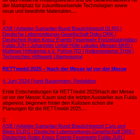
der Marktplatz für zukunftsweisende Technologien sowie
neue und bewährte Materialien,…
ASB | Arbeiter-Samariter-Bund
Blaulichtreport
DLRG |
Deutsche Lebensrettungs-Gesellschaft
Doku
DRK |
Deutsches Rotes Kreuz
Events
Feuerwehr
Freizeitaktivitäten
Fulda
JUH | Johanniter Unfall Hilfe
Lokales
Messen
MHD |
Malteser Hilfsdienst e.V.
Polizei
RD | Rettungsdienst
THW |
Technisches Hilfswerk
Überregional
RETTmobil 2025 – Nach der Messe ist vor der Messe
4. Juni 2024
Frank Bauermann, Redaktion
Erste Entscheidungen für RETTmobil 2025Nach der Messe
ist vor der Messe: Kaum sind die letzten Aussteller aus Fulda
abgereist, beginnen hinter den Kulissen schon die
Planungen für die RETTmobil 2025.…
ASB | Arbeiter-Samariter-Bund
Blaulichtreport
Cars and
Bikes
DLRG | Deutsche Lebensrettungs-Gesellschaft
DRK |
Deutsches Rotes Kreuz
Events
Feuerwehr
Fulda
JUH |