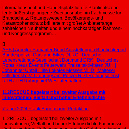
Informationspool und Handelsplatz für die Blaulichtszene
legte äußerst gelungene Zweitausgabe hin Fachmesse für
Brandschutz, Rettungswesen, Bevölkerungs- und
Katastrophenschutz brillierte mit großer Anbieterrange,
zahlreichen Neuheiten und einem hochkarätigen Rahmen-
und Kongressprogramm…
ASB | Arbeiter-Samariter-Bund
Ausstellungen
Blaulichtreport
Bundespolizei
Cars and Bikes
DLRG | Deutsche
Lebensrettungs-Gesellschaft
Dortmund
DRK | Deutsches
Rotes Kreuz
Events
Feuerwehr
Freizeitaktivitäten
JUH |
Johanniter Unfall Hilfe
Lokales
Messen
MHD | Malteser
Hilfsdienst e.V.
Ordnungsamt
Polizei
RD | Rettungsdienst
RTH / ITH
Ruhrgebiet
Westfalenhallen
112RESCUE begeistert bei zweiter Ausgabe mit
Innovationen, Vielfalt und hoher Erlebnisdichte
7. Juni 2024
Frank Bauermann, Redaktion
112RESCUE begeistert bei zweiter Ausgabe mit
Innovationen, Vielfalt und hoher Erlebnisdichte Fachmesse
für das moderne Rettungswesen und die Gefahrenabwehr ist