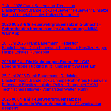
7. Juli 2026
Frank Bauermann, Redaktion
Blaulichtreport
Brände
Doku
Feuerwehr
Feuerwehr Einsätze
Hagen
Lennetal
Lokales
Polizei
Ruhrgebiet
2026 06 28 🔥🚨 Feuerwehrgroßeinsatz in Glutnacht –
Schrotthaufen brennt in voller Ausdehnung – NINA
WarnApp
28. Juni 2026
Frank Bauermann, Redaktion
Blaulichtreport
Doku
Feuerwehr
Feuerwehr Einsätze
Hagen
Haspe
Lokales
Ruhrgebiet
2026 06 24 – Die Kaulquappen-Retter: FF LG43
Löschgruppe Tücking füllt Tümpel mit Wasser auf
25. Juni 2026
Frank Bauermann, Redaktion
Blaulichtreport
Brände
Doku
Ennepe-Ruhr-Kreis
Feuerwehr
Feuerwehr Einsätze
Lokales
Polizei
Ruhrgebiet
THW |
Technisches Hilfswerk
Volmarstein
Wetter (Ruhr)
2026 06 04 🔥🚨 Feuerwehrgroßeinsatz bei
Industriebrand in Wetter-Volmarstein – A1 zweitweise
gesperrt