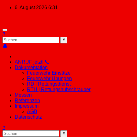
Zum
6. August 2026
6:31
Inhalt
springen
ANRUF jetzt! 📞
Dokumentation
Feuerwehr Einsätze
Feuerwehr Übungen
RD | Rettungsdienst
RTH | Rettungshubschrauber
Messen
Referenzen
Impressum
AGB
Datenschutz