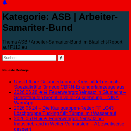
Kategorie:
ASB | Arbeiter-
Samariter-Bund
Thema ASB / Arbeiter-Samariter-Bund im Blaulicht-Report
auf F112.eu
Neueste Beiträge
Unsichtbare Gefahr erkennen: Kreis bildet erstmals
Spezialkräfte für neue CBRN-Erkunderfahrzeuge aus
2026 06 28 🔥🚨 Feuerwehrgroßeinsatz in Glutnacht –
Schrotthaufen brennt in voller Ausdehnung – NINA
WarnApp
2026 06 24 – Die Kaulquappen-Retter: FF LG43
Löschgruppe Tücking füllt Tümpel mit Wasser auf
2026 06 04 🔥🚨 Feuerwehrgroßeinsatz bei
Industriebrand in Wetter-Volmarstein – A1 zweitweise
gesperrt