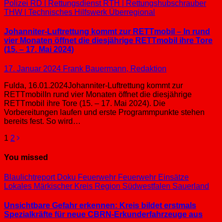
Polizei
RD | Rettungsdienst
RTH | Rettungshubschrauber
THW | Technisches Hilfswerk
Überregional
Johanniter-Luftrettung kommt zur RETTmobil – In rund
vier Monaten öffnet die diesjährige RETTmobil ihre Tore
(15. – 17. Mai 2024)
17. Januar 2024
Frank Bauermann, Redaktion
Fulda, 16.01.2024Johanniter-Luftrettung kommt zur
RETTmobilIn rund vier Monaten öffnet die diesjährige
RETTmobil ihre Tore (15. – 17. Mai 2024). Die
Vorbereitungen laufen und erste Programmpunkte stehen
bereits fest. So wird…
Seitennummerierung
1
2
der
You missed
Beiträge
Blaulichtreport
Doku
Feuerwehr
Feuerwehr Einsätze
Lokales
Märkischer Kreis
Region Südwestfalen
Sauerland
Unsichtbare Gefahr erkennen: Kreis bildet erstmals
Spezialkräfte für neue CBRN-Erkunderfahrzeuge aus