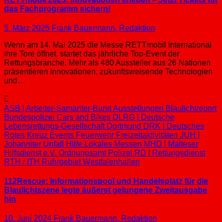
das Fachprogramm sichern!
5. März 2025
Frank Bauermann, Redaktion
Wenn am 14. Mai 2025 die Messe RETTmobil International
ihre Tore öffnet, startet das jährliche Top-Event der
Rettungsbranche. Mehr als 480 Aussteller aus 26 Nationen
präsentieren Innovationen, zukunftsweisende Technologien
und…
ASB | Arbeiter-Samariter-Bund
Ausstellungen
Blaulichtreport
Bundespolizei
Cars and Bikes
DLRG | Deutsche
Lebensrettungs-Gesellschaft
Dortmund
DRK | Deutsches
Rotes Kreuz
Events
Feuerwehr
Freizeitaktivitäten
JUH |
Johanniter Unfall Hilfe
Lokales
Messen
MHD | Malteser
Hilfsdienst e.V.
Ordnungsamt
Polizei
RD | Rettungsdienst
RTH / ITH
Ruhrgebiet
Westfalenhallen
112Rescue: Informationspool und Handelsplatz für die
Blaulichtszene legte äußerst gelungene Zweitausgabe
hin
10. Juni 2024
Frank Bauermann, Redaktion