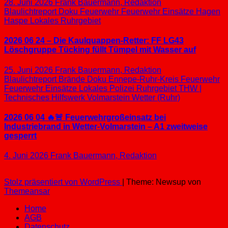
28. Juni 2026
Frank Bauermann, Redaktion
Blaulichtreport
Doku
Feuerwehr
Feuerwehr Einsätze
Hagen
Haspe
Lokales
Ruhrgebiet
2026 06 24 – Die Kaulquappen-Retter: FF LG43
Löschgruppe Tücking füllt Tümpel mit Wasser auf
25. Juni 2026
Frank Bauermann, Redaktion
Blaulichtreport
Brände
Doku
Ennepe-Ruhr-Kreis
Feuerwehr
Feuerwehr Einsätze
Lokales
Polizei
Ruhrgebiet
THW |
Technisches Hilfswerk
Volmarstein
Wetter (Ruhr)
2026 06 04 🔥🚨 Feuerwehrgroßeinsatz bei
Industriebrand in Wetter-Volmarstein – A1 zweitweise
gesperrt
4. Juni 2026
Frank Bauermann, Redaktion
Stolz präsentiert von WordPress
|
Theme: Newsup von
Themeansar
Home
AGB
Datenschutz