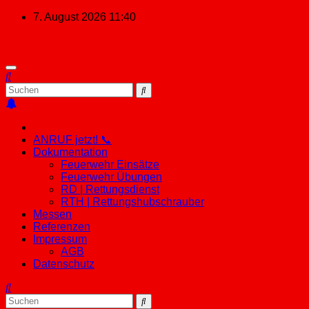
Zum
7. August 2026
11:40
Inhalt
springen
ANRUF jetzt! 📞
Dokumentation
Feuerwehr Einsätze
Feuerwehr Übungen
RD | Rettungsdienst
RTH | Rettungshubschrauber
Messen
Referenzen
Impressum
AGB
Datenschutz