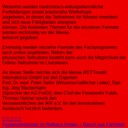
Weiterhin werden medizinisch-rettungsdienstliche
Fortbildungen sowie praxisnahe Workshops
angeboten, in denen die Teilnehmer ihr Wissen erweitern
und sich neue Fähigkeiten aneignen
können. Die konkreten Themen für die einzelnen Formate
werden rechtzeitig vor der Messe
bekannt gegeben.
Erstmalig werden einzelne Formate des Fachprogramms
auch online angeboten. Neben der
physischen Teilnahme besteht dann auch die Möglichkeit der
Online-Teilnahme im Livestream.
An dieser Stelle möchte sich die Messe RETTmobil
International GmbH bei den Experten
Prof. Dr. med. Peter Sefrin (Wissenschaftlicher Leiter), Dipl.-
Ing. Jörg Wackerhahn
(Sprecher der AG FreDi), dem Chef der Feuerwehr Fulda,
Thomas Helmer sowie den
Verantwortlichen der IKR e.V. für den konstruktiven
Austausch herzlich bedanken.
Beitragsnavigation
Feuerwehreinsatz im Rathaus Hagen – Rauch aus Fahrstuhl