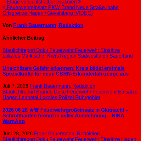
– Etage vorsichtshalber evakuiert
Feuerwehreinsatz PKW-Brand Neue Straße, nahe
Ortsgrenze Hagen / Gevelsberg [VIDEO]
Von
Frank Bauermann, Redaktion
Ähnlicher Beitrag
Blaulichtreport
Doku
Feuerwehr
Feuerwehr Einsätze
Lokales
Märkischer Kreis
Region Südwestfalen
Sauerland
Unsichtbare Gefahr erkennen: Kreis bildet erstmals
Spezialkräfte für neue CBRN-Erkunderfahrzeuge aus
Juli 7, 2026
Frank Bauermann, Redaktion
Blaulichtreport
Brände
Doku
Feuerwehr
Feuerwehr Einsätze
Hagen
Lennetal
Lokales
Polizei
Ruhrgebiet
2026 06 28 🔥🚨 Feuerwehrgroßeinsatz in Glutnacht –
Schrotthaufen brennt in voller Ausdehnung – NINA
WarnApp
Juni 28, 2026
Frank Bauermann, Redaktion
Blaulichtreport
Doku
Feuerwehr
Feuerwehr Einsätze
Hagen