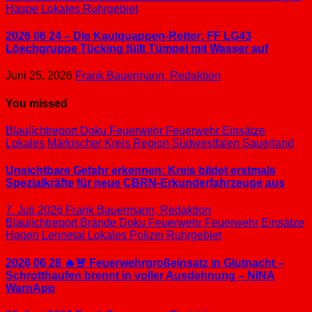
Haspe
Lokales
Ruhrgebiet
2026 06 24 – Die Kaulquappen-Retter: FF LG43
Löschgruppe Tücking füllt Tümpel mit Wasser auf
Juni 25, 2026
Frank Bauermann, Redaktion
You missed
Blaulichtreport
Doku
Feuerwehr
Feuerwehr Einsätze
Lokales
Märkischer Kreis
Region Südwestfalen
Sauerland
Unsichtbare Gefahr erkennen: Kreis bildet erstmals
Spezialkräfte für neue CBRN-Erkunderfahrzeuge aus
7. Juli 2026
Frank Bauermann, Redaktion
Blaulichtreport
Brände
Doku
Feuerwehr
Feuerwehr Einsätze
Hagen
Lennetal
Lokales
Polizei
Ruhrgebiet
2026 06 28 🔥🚨 Feuerwehrgroßeinsatz in Glutnacht –
Schrotthaufen brennt in voller Ausdehnung – NINA
WarnApp