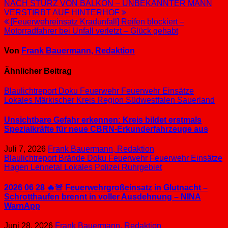
Beitragsnavigation
NACH STURZ VON BALKON – UNBEKANNTER MANN
VERSTIRBT AUF HINTERHOF
[Feuerwehreinsatz Kradunfall] Reifen blockiert –
Motorradfahrer bei Unfall verletzt – Glück gehabt
Von
Frank Bauermann, Redaktion
Ähnlicher Beitrag
Blaulichtreport
Doku
Feuerwehr
Feuerwehr Einsätze
Lokales
Märkischer Kreis
Region Südwestfalen
Sauerland
Unsichtbare Gefahr erkennen: Kreis bildet erstmals
Spezialkräfte für neue CBRN-Erkunderfahrzeuge aus
Juli 7, 2026
Frank Bauermann, Redaktion
Blaulichtreport
Brände
Doku
Feuerwehr
Feuerwehr Einsätze
Hagen
Lennetal
Lokales
Polizei
Ruhrgebiet
2026 06 28 🔥🚨 Feuerwehrgroßeinsatz in Glutnacht –
Schrotthaufen brennt in voller Ausdehnung – NINA
WarnApp
Juni 28, 2026
Frank Bauermann, Redaktion