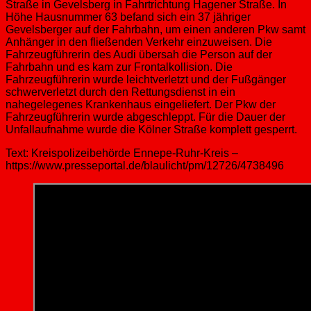
Straße in Gevelsberg in Fahrtrichtung Hagener Straße. In
Höhe Hausnummer 63 befand sich ein 37 jähriger
Gevelsberger auf der Fahrbahn, um einen anderen Pkw samt
Anhänger in den fließenden Verkehr einzuweisen. Die
Fahrzeugführerin des Audi übersah die Person auf der
Fahrbahn und es kam zur Frontalkollision. Die
Fahrzeugführerin wurde leichtverletzt und der Fußgänger
schwerverletzt durch den Rettungsdienst in ein
nahegelegenes Krankenhaus eingeliefert. Der Pkw der
Fahrzeugführerin wurde abgeschleppt. Für die Dauer der
Unfallaufnahme wurde die Kölner Straße komplett gesperrt.
Text: Kreispolizeibehörde Ennepe-Ruhr-Kreis –
https://www.presseportal.de/blaulicht/pm/12726/4738496