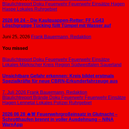
Blaulichtreport
Doku
Feuerwehr
Feuerwehr Einsätze
Hagen
Haspe
Lokales
Ruhrgebiet
2026 06 24 – Die Kaulquappen-Retter: FF LG43
Löschgruppe Tücking füllt Tümpel mit Wasser auf
Juni 25, 2026
Frank Bauermann, Redaktion
You missed
Blaulichtreport
Doku
Feuerwehr
Feuerwehr Einsätze
Lokales
Märkischer Kreis
Region Südwestfalen
Sauerland
Unsichtbare Gefahr erkennen: Kreis bildet erstmals
Spezialkräfte für neue CBRN-Erkunderfahrzeuge aus
7. Juli 2026
Frank Bauermann, Redaktion
Blaulichtreport
Brände
Doku
Feuerwehr
Feuerwehr Einsätze
Hagen
Lennetal
Lokales
Polizei
Ruhrgebiet
2026 06 28 🔥🚨 Feuerwehrgroßeinsatz in Glutnacht –
Schrotthaufen brennt in voller Ausdehnung – NINA
WarnApp