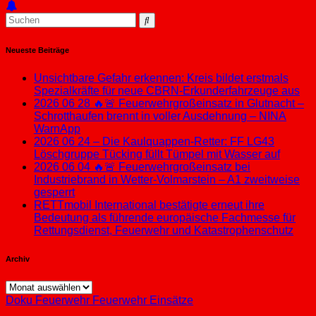
Neueste Beiträge
Unsichtbare Gefahr erkennen: Kreis bildet erstmals
Spezialkräfte für neue CBRN-Erkunderfahrzeuge aus
2026 06 28 🔥🚨 Feuerwehrgroßeinsatz in Glutnacht –
Schrotthaufen brennt in voller Ausdehnung – NINA
WarnApp
2026 06 24 – Die Kaulquappen-Retter: FF LG43
Löschgruppe Tücking füllt Tümpel mit Wasser auf
2026 06 04 🔥🚨 Feuerwehrgroßeinsatz bei
Industriebrand in Wetter-Volmarstein – A1 zweitweise
gesperrt
RETTmobil International bestätigte erneut ihre
Bedeutung als führende europäische Fachmesse für
Rettungsdienst, Feuerwehr und Katastrophenschutz
Archiv
Archiv
Doku
Feuerwehr
Feuerwehr Einsätze