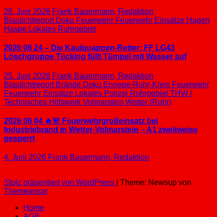
28. Juni 2026
Frank Bauermann, Redaktion
Blaulichtreport
Doku
Feuerwehr
Feuerwehr Einsätze
Hagen
Haspe
Lokales
Ruhrgebiet
2026 06 24 – Die Kaulquappen-Retter: FF LG43
Löschgruppe Tücking füllt Tümpel mit Wasser auf
25. Juni 2026
Frank Bauermann, Redaktion
Blaulichtreport
Brände
Doku
Ennepe-Ruhr-Kreis
Feuerwehr
Feuerwehr Einsätze
Lokales
Polizei
Ruhrgebiet
THW |
Technisches Hilfswerk
Volmarstein
Wetter (Ruhr)
2026 06 04 🔥🚨 Feuerwehrgroßeinsatz bei
Industriebrand in Wetter-Volmarstein – A1 zweitweise
gesperrt
4. Juni 2026
Frank Bauermann, Redaktion
Stolz präsentiert von WordPress
|
Theme: Newsup von
Themeansar
Home
AGB