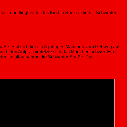
tz und fliegt verletztes Kind in Spezialklinik – Schwerter
raße. Plötzlich lief ein 8-jähriges Mädchen vom Gehweg auf
urch den Aufprall verletzte sich das Mädchen schwer. Ein
er der Unfallaufnahme die Schwerter Straße. Das