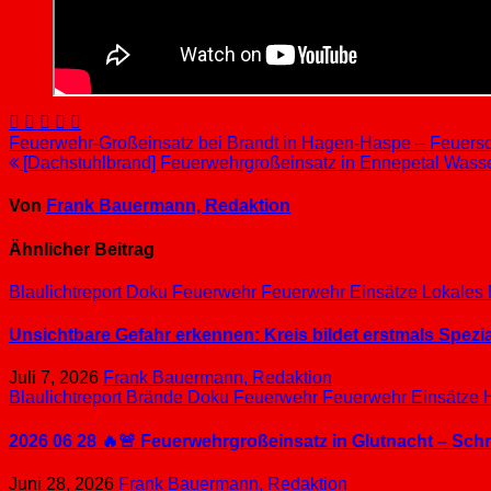
Beitragsnavigation
Feuerwehr-Großeinsatz bei Brandt in Hagen-Haspe – Feuersc
[Dachstuhlbrand] Feuerwehrgroßeinsatz in Ennepetal Wasse
Von
Frank Bauermann, Redaktion
Ähnlicher Beitrag
Blaulichtreport
Doku
Feuerwehr
Feuerwehr Einsätze
Lokales
Unsichtbare Gefahr erkennen: Kreis bildet erstmals Spez
Juli 7, 2026
Frank Bauermann, Redaktion
Blaulichtreport
Brände
Doku
Feuerwehr
Feuerwehr Einsätze
2026 06 28 🔥🚨 Feuerwehrgroßeinsatz in Glutnacht – Sc
Juni 28, 2026
Frank Bauermann, Redaktion