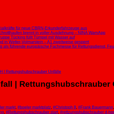
ezialkräfte für neue CBRN-Erkunderfahrzeuge aus
chrotthaufen brennt in voller Ausdehnung – NINA WarnApp
ppe Tücking füllt Tümpel mit Wasser auf
d in Wetter-Volmarstein – A1 zweitweise gesperrt
ung als führende europäische Fachmesse für Rettungsdienst, F
H | Rettungshubschrauber
Unfälle
nfall | Rettungshubschraube
ler markt
,
#boeler marktplatz
,
#Christoph 8
,
#Frank Bauermann
ng
,
#Rettungshubschrauber start
,
#rettzungshubschrauber d-h