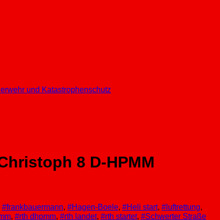
euerwehr und Katastrophenschutz
r Christoph 8 D-HPMM
,
#frankbauermann
,
#Hagen-Boele
,
#Heli start
,
#luftrettung
,
pmm
,
#rth dhpmm
,
#rth landet
,
#rth startet
,
#Schwerter Straße