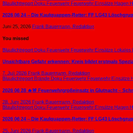
Blaulichtreport
Doku
Feuerwehr
Feuerwehr Einsätze
Hagen
H
2026 06 24 – Die Kaulquappen-Retter: FF LG43 Löschgrupp
Juni 25, 2026
Frank Bauermann, Redaktion
You missed
Blaulichtreport
Doku
Feuerwehr
Feuerwehr Einsätze
Lokales
Unsichtbare Gefahr erkennen: Kreis bildet erstmals Spez
7. Juli 2026
Frank Bauermann, Redaktion
Blaulichtreport
Brände
Doku
Feuerwehr
Feuerwehr Einsätze
2026 06 28 🔥🚨 Feuerwehrgroßeinsatz in Glutnacht – Sc
28. Juni 2026
Frank Bauermann, Redaktion
Blaulichtreport
Doku
Feuerwehr
Feuerwehr Einsätze
Hagen
H
2026 06 24 – Die Kaulquappen-Retter: FF LG43 Löschgrupp
25. Juni 2026
Frank Bauermann, Redaktion