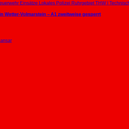
euerwehr Einsätze
Lokales
Polizei
Ruhrgebiet
THW | Technisc
in Wetter-Volmarstein – A1 zweitweise gesperrt
ansar