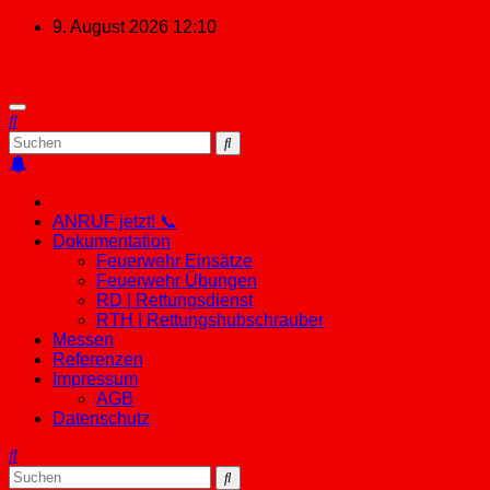
Zum
9. August 2026
12:10
Inhalt
springen
ANRUF jetzt! 📞
Dokumentation
Feuerwehr Einsätze
Feuerwehr Übungen
RD | Rettungsdienst
RTH | Rettungshubschrauber
Messen
Referenzen
Impressum
AGB
Datenschutz