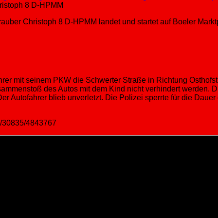
auber Christoph 8 D-HPMM landet und startet auf Boeler Marktpla
hrer mit seinem PKW die Schwerter Straße in Richtung Osthofst
usammenstoß des Autos mit dem Kind nicht verhindert werden. D
er Autofahrer blieb unverletzt. Die Polizei sperrte für die Dau
pm/30835/4843767