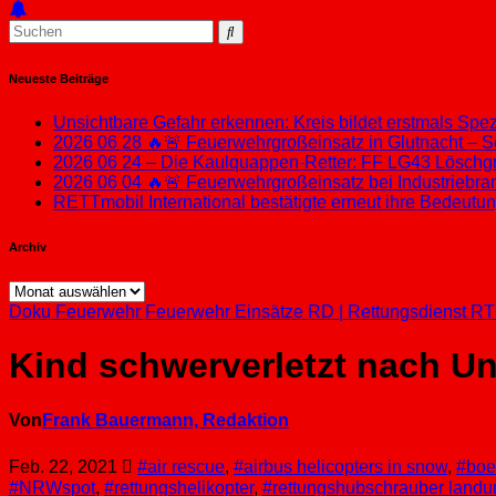
Neueste Beiträge
Unsichtbare Gefahr erkennen: Kreis bildet erstmals Sp
2026 06 28 🔥🚨 Feuerwehrgroßeinsatz in Glutnacht – S
2026 06 24 – Die Kaulquappen-Retter: FF LG43 Löschgru
2026 06 04 🔥🚨 Feuerwehrgroßeinsatz bei Industriebran
RETTmobil International bestätigte erneut ihre Bedeut
Archiv
Archiv
Doku
Feuerwehr
Feuerwehr Einsätze
RD | Rettungsdienst
RT
Kind schwerverletzt nach U
Von
Frank Bauermann, Redaktion
Feb. 22, 2021
#air rescue
,
#airbus helicopters in snow
,
#boe
#NRWspot
,
#rettungshelikopter
,
#rettungshubschrauber landu