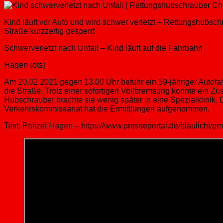
Kind läuft vor Auto und wird schwer verletzt – Rettungshubschr
Straße kurzzeitig gesperrt
Schwerverletzt nach Unfall – Kind läuft auf die Fahrbahn
Hagen (ots)
Am 20.02.2021 gegen 13.00 Uhr befuhr ein 59-jähriger Autofa
die Straße. Trotz einer sofortigen Vollbremsung konnte ein Z
Hubschrauber brachte sie wenig später in eine Spezialklinik. D
Verkehrskommissariat hat die Ermittlungen aufgenommen.
Text: Polizei Hagen – https://www.presseportal.de/blaulicht/