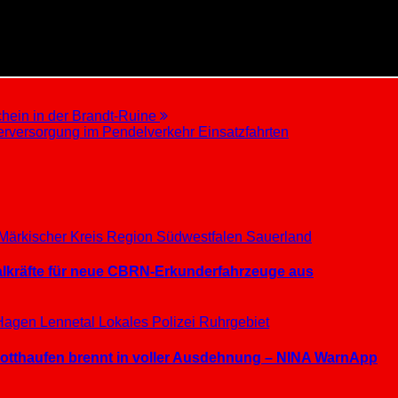
hein in der Brandt-Ruine
rversorgung im Pendelverkehr Einsatzfahrten
Märkischer Kreis
Region Südwestfalen
Sauerland
ialkräfte für neue CBRN-Erkunderfahrzeuge aus
Hagen
Lennetal
Lokales
Polizei
Ruhrgebiet
hrotthaufen brennt in voller Ausdehnung – NINA WarnApp