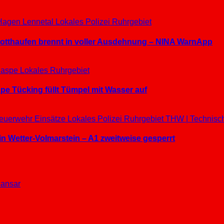
Hagen
Lennetal
Lokales
Polizei
Ruhrgebiet
hrotthaufen brennt in voller Ausdehnung – NINA WarnApp
aspe
Lokales
Ruhrgebiet
e Tücking füllt Tümpel mit Wasser auf
euerwehr Einsätze
Lokales
Polizei
Ruhrgebiet
THW | Technisc
in Wetter-Volmarstein – A1 zweitweise gesperrt
ansar