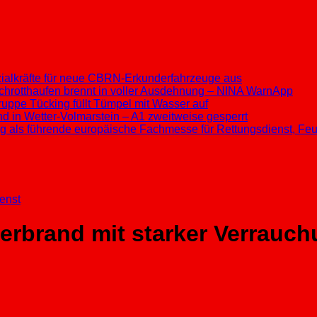
ezialkräfte für neue CBRN-Erkunderfahrzeuge aus
chrotthaufen brennt in voller Ausdehnung – NINA WarnApp
ppe Tücking füllt Tümpel mit Wasser auf
d in Wetter-Volmarstein – A1 zweitweise gesperrt
ung als führende europäische Fachmesse für Rettungsdienst, F
enst
erbrand mit starker Verrauc