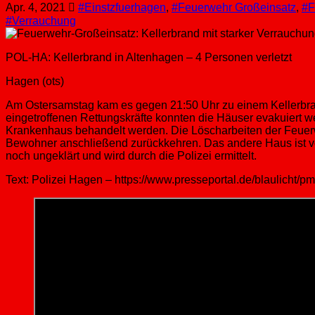
Apr. 4, 2021
#Einstzfuerhagen
,
#Feuerwehr Großeinsatz
,
#F
#Verrauchung
POL-HA: Kellerbrand in Altenhagen – 4 Personen verletzt
Hagen (ots)
Am Ostersamstag kam es gegen 21:50 Uhr zu einem Kellerbrand
eingetroffenen Rettungskräfte konnten die Häuser evakuiert 
Krankenhaus behandelt werden. Die Löscharbeiten der Feuer
Bewohner anschließend zurückkehren. Das andere Haus ist vo
noch ungeklärt und wird durch die Polizei ermittelt.
Text: Polizei Hagen – https://www.presseportal.de/blaulicht/