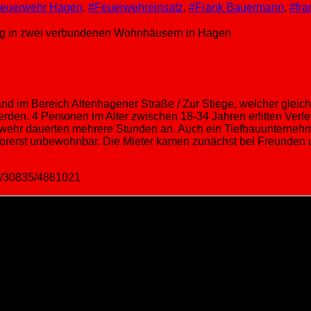
euerwehr Hagen
,
#Feuerwehreinsatz
,
#Frank Bauermann
,
#fr
 im Bereich Altenhagener Straße / Zur Stiege, welcher gleich
werden. 4 Personen im Alter zwischen 18-34 Jahren erlitten Ve
wehr dauerten mehrere Stunden an. Auch ein Tiefbauunternehm
rerst unbewohnbar. Die Mieter kamen zunächst bei Freunden u
pm/30835/4881021