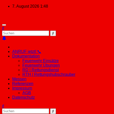
Zum
7. August 2026
1:48
Inhalt
springen
ANRUF jetzt! 📞
Dokumentation
Feuerwehr Einsätze
Feuerwehr Übungen
RD | Rettungsdienst
RTH | Rettungshubschrauber
Messen
Referenzen
Impressum
AGB
Datenschutz