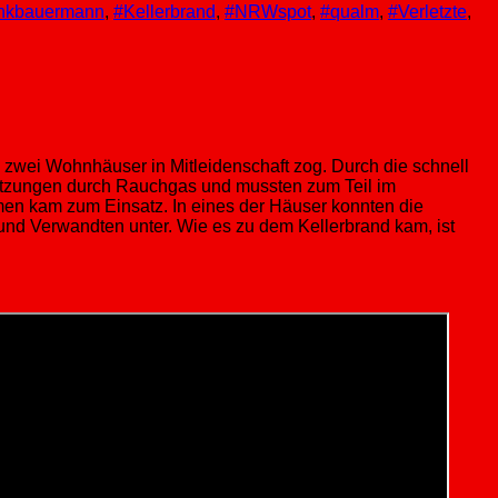
ankbauermann
,
#Kellerbrand
,
#NRWspot
,
#qualm
,
#Verletzte
,
 zwei Wohnhäuser in Mitleidenschaft zog. Durch die schnell
rletzungen durch Rauchgas und mussten zum Teil im
en kam zum Einsatz. In eines der Häuser konnten die
nd Verwandten unter. Wie es zu dem Kellerbrand kam, ist