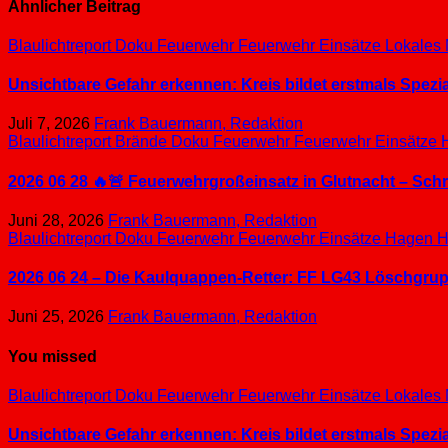
Ähnlicher Beitrag
Blaulichtreport
Doku
Feuerwehr
Feuerwehr Einsätze
Lokales
Unsichtbare Gefahr erkennen: Kreis bildet erstmals Spez
Juli 7, 2026
Frank Bauermann, Redaktion
Blaulichtreport
Brände
Doku
Feuerwehr
Feuerwehr Einsätze
2026 06 28 🔥🚨 Feuerwehrgroßeinsatz in Glutnacht – Sc
Juni 28, 2026
Frank Bauermann, Redaktion
Blaulichtreport
Doku
Feuerwehr
Feuerwehr Einsätze
Hagen
H
2026 06 24 – Die Kaulquappen-Retter: FF LG43 Löschgrupp
Juni 25, 2026
Frank Bauermann, Redaktion
You missed
Blaulichtreport
Doku
Feuerwehr
Feuerwehr Einsätze
Lokales
Unsichtbare Gefahr erkennen: Kreis bildet erstmals Spez