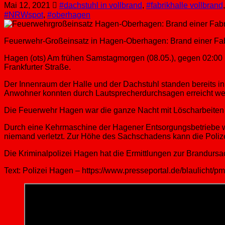
Mai 12, 2021
#dachstuhl in vollbrand
,
#fabrikhalle vollbrand
#NRWspot
,
#oberhagen
Feuerwehr-Großeinsatz in Hagen-Oberhagen: Brand einer Fabr
Hagen (ots) Am frühen Samstagmorgen (08.05.), gegen 02:00 
Frankfurter Straße.
Der Innenraum der Halle und der Dachstuhl standen bereits i
Anwohner konnten durch Lautsprecherdurchsagen erreicht werd
Die Feuerwehr Hagen war die ganze Nacht mit Löscharbeiten be
Durch eine Kehrmaschine der Hagener Entsorgungsbetriebe wur
niemand verletzt. Zur Höhe des Sachschadens kann die Poliz
Die Kriminalpolizei Hagen hat die Ermittlungen zur Brandur
Text: Polizei Hagen – https://www.presseportal.de/blaulicht/