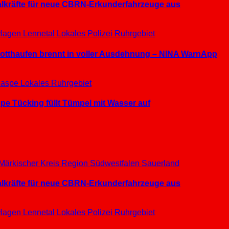
ialkräfte für neue CBRN-Erkunderfahrzeuge aus
Hagen
Lennetal
Lokales
Polizei
Ruhrgebiet
hrotthaufen brennt in voller Ausdehnung – NINA WarnApp
aspe
Lokales
Ruhrgebiet
e Tücking füllt Tümpel mit Wasser auf
Märkischer Kreis
Region Südwestfalen
Sauerland
ialkräfte für neue CBRN-Erkunderfahrzeuge aus
Hagen
Lennetal
Lokales
Polizei
Ruhrgebiet