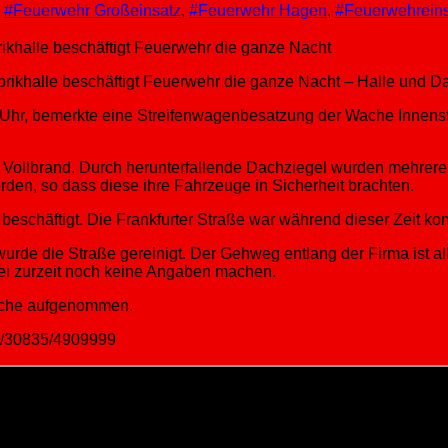
,
#Feuerwehr Großeinsatz
,
#Feuerwehr Hagen
,
#Feuerwehreins
ikhalle beschäftigt Feuerwehr die ganze Nacht – Halle und Da
Uhr, bemerkte eine Streifenwagenbesatzung der Wache Innensta
n Vollbrand. Durch herunterfallende Dachziegel wurden mehrere
en, so dass diese ihre Fahrzeuge in Sicherheit brachten.
schäftigt. Die Frankfurter Straße war während dieser Zeit komp
de die Straße gereinigt. Der Gehweg entlang der Firma ist al
ei zurzeit noch keine Angaben machen.
sache aufgenommen.
pm/30835/4909999