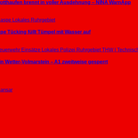
hrotthaufen brennt in voller Ausdehnung – NINA WarnApp
aspe
Lokales
Ruhrgebiet
e Tücking füllt Tümpel mit Wasser auf
euerwehr Einsätze
Lokales
Polizei
Ruhrgebiet
THW | Technisc
in Wetter-Volmarstein – A1 zweitweise gesperrt
ansar