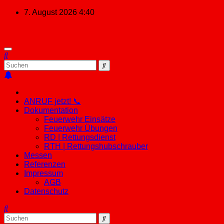
Zum
7. August 2026
4:40
Inhalt
springen
ANRUF jetzt! 📞
Dokumentation
Feuerwehr Einsätze
Feuerwehr Übungen
RD | Rettungsdienst
RTH | Rettungshubschrauber
Messen
Referenzen
Impressum
AGB
Datenschutz