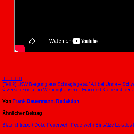
Beitragsnavigation
[Teil 2] LKW Bergung aus Schräglage auf A1 bei Unna – Sc
Verkehrsunfall in Wehringhausen – Frau und Kleinkind bei Unf
Von
Frank Bauermann, Redaktion
Ähnlicher Beitrag
Blaulichtreport
Doku
Feuerwehr
Feuerwehr Einsätze
Lokales