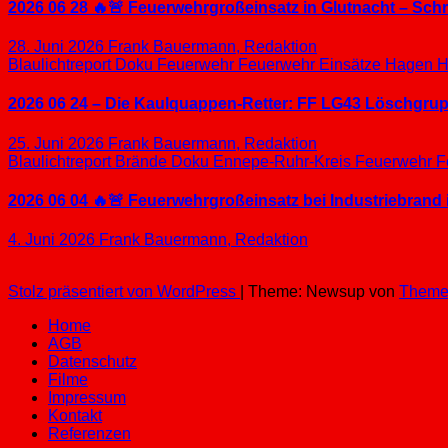
2026 06 28 🔥🚨 Feuerwehrgroßeinsatz in Glutnacht – Sc
28. Juni 2026
Frank Bauermann, Redaktion
Blaulichtreport
Doku
Feuerwehr
Feuerwehr Einsätze
Hagen
H
2026 06 24 – Die Kaulquappen-Retter: FF LG43 Löschgrupp
25. Juni 2026
Frank Bauermann, Redaktion
Blaulichtreport
Brände
Doku
Ennepe-Ruhr-Kreis
Feuerwehr
F
2026 06 04 🔥🚨 Feuerwehrgroßeinsatz bei Industriebrand 
4. Juni 2026
Frank Bauermann, Redaktion
Stolz präsentiert von WordPress
|
Theme: Newsup von
Theme
Home
AGB
Datenschutz
Filme
Impressum
Kontakt
Referenzen