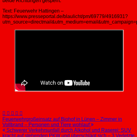
beide Richtungen gesperrt.
Text: Feuerwehr Hattingen –
https://www.presseportal.de/blaulicht/pm/69779/4916931?
utm_source=directmail&utm_medium=email&utm_campaign=
Beitragsnavigation
Feuerwehrgroßeinsatz auf Biohof in Lünen – Zimmer in
Vollbrand – Personen und Tiere wohlauf
Schwerer Verkehrsunfall durch Alkohol und Raserei: SUV
kracht auf stehenden PKW und überschlägt sich – 3 Verletzte