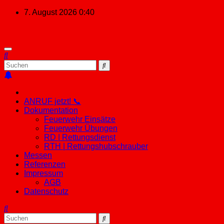
Zum
7. August 2026
0:40
Inhalt
springen
ANRUF jetzt! 📞
Dokumentation
Feuerwehr Einsätze
Feuerwehr Übungen
RD | Rettungsdienst
RTH | Rettungshubschrauber
Messen
Referenzen
Impressum
AGB
Datenschutz