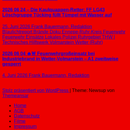
2026 06 24 – Die Kaulquappen-Retter: FF LG43
Löschgruppe Tücking füllt Tümpel mit Wasser auf
25. Juni 2026
Frank Bauermann, Redaktion
Blaulichtreport
Brände
Doku
Ennepe-Ruhr-Kreis
Feuerwehr
Feuerwehr Einsätze
Lokales
Polizei
Ruhrgebiet
THW |
Technisches Hilfswerk
Volmarstein
Wetter (Ruhr)
2026 06 04 🔥🚨 Feuerwehrgroßeinsatz bei
Industriebrand in Wetter-Volmarstein – A1 zweitweise
gesperrt
4. Juni 2026
Frank Bauermann, Redaktion
Stolz präsentiert von WordPress
|
Theme: Newsup von
Themeansar
Home
AGB
Datenschutz
Filme
Impressum