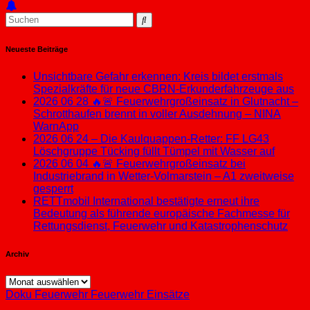
Neueste Beiträge
Unsichtbare Gefahr erkennen: Kreis bildet erstmals
Spezialkräfte für neue CBRN-Erkunderfahrzeuge aus
2026 06 28 🔥🚨 Feuerwehrgroßeinsatz in Glutnacht –
Schrotthaufen brennt in voller Ausdehnung – NINA
WarnApp
2026 06 24 – Die Kaulquappen-Retter: FF LG43
Löschgruppe Tücking füllt Tümpel mit Wasser auf
2026 06 04 🔥🚨 Feuerwehrgroßeinsatz bei
Industriebrand in Wetter-Volmarstein – A1 zweitweise
gesperrt
RETTmobil International bestätigte erneut ihre
Bedeutung als führende europäische Fachmesse für
Rettungsdienst, Feuerwehr und Katastrophenschutz
Archiv
Archiv
Doku
Feuerwehr
Feuerwehr Einsätze