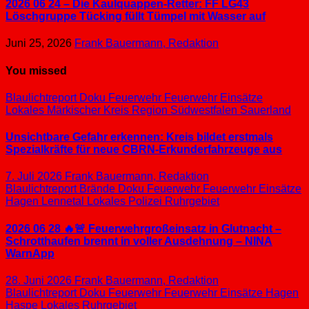
2026 06 24 – Die Kaulquappen-Retter: FF LG43
Löschgruppe Tücking füllt Tümpel mit Wasser auf
Juni 25, 2026
Frank Bauermann, Redaktion
You missed
Blaulichtreport
Doku
Feuerwehr
Feuerwehr Einsätze
Lokales
Märkischer Kreis
Region Südwestfalen
Sauerland
Unsichtbare Gefahr erkennen: Kreis bildet erstmals
Spezialkräfte für neue CBRN-Erkunderfahrzeuge aus
7. Juli 2026
Frank Bauermann, Redaktion
Blaulichtreport
Brände
Doku
Feuerwehr
Feuerwehr Einsätze
Hagen
Lennetal
Lokales
Polizei
Ruhrgebiet
2026 06 28 🔥🚨 Feuerwehrgroßeinsatz in Glutnacht –
Schrotthaufen brennt in voller Ausdehnung – NINA
WarnApp
28. Juni 2026
Frank Bauermann, Redaktion
Blaulichtreport
Doku
Feuerwehr
Feuerwehr Einsätze
Hagen
Haspe
Lokales
Ruhrgebiet