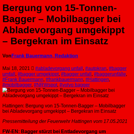
Bergung von 15-Tonnen-
Bagger – Mobilbagger bei
Abladevorgang umgekippt
– Bergekran im Einsatz
Von
Frank Bauermann, Redaktion
Mai 18, 2021
#abladevorgang unfall
,
#autokran
,
#bagger
umfall
,
#bagger umgekippt
,
#bagger unfall
,
#baggerunfälle
,
#Frank Bauermann
,
#frankbauermann
,
#Hattingen
,
#mobilbagger
,
#NRWspot
,
#volvo bagger
Hattingen: Bergung von 15-Tonnen-Bagger – Mobilbagger
bei Abladevorgang umgekippt – Bergekran im Einsatz
Pressemitteilung der Feuerwehr Hattingen vom 17.05.2021
FW-EN: Bagger stürzt bei Entladevorgang um