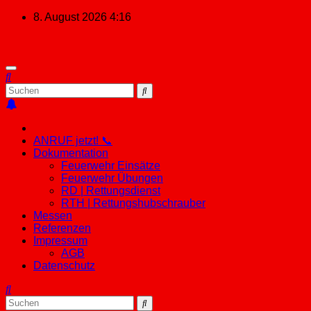
Zum
8. August 2026
4:16
Inhalt
springen
ANRUF jetzt! 📞
Dokumentation
Feuerwehr Einsätze
Feuerwehr Übungen
RD | Rettungsdienst
RTH | Rettungshubschrauber
Messen
Referenzen
Impressum
AGB
Datenschutz