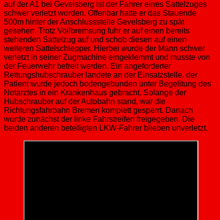
auf der A1 bei Gevelsberg ist der Fahrer eines Sattelzuges
schwer verletzt worden. Offenbar hatte er das Stauende
500m hinter der Anschlussstelle Gevelsberg zu spät
gesehen. Trotz Vollbremsung fuhr er auf einen bereits
stehenden Sattelzug auf und schob diesen auf einen
weiteren Sattelschlepper. Hierbei wurde der Mann schwer
verletzt in seiner Zugmachine eingeklemmt und musste von
der Feuerwehr befreit werden. Ein angeforderter
Rettungshubschrauber landete an der Einsatzstelle, der
Patient wurde jedoch bodengebunden unter Begelitung des
Notarztes in ein Krankenhaus gebracht. Solange der
Hubschrauber auf der Autobahn stand, war die
Richtungsfahrbahn Bremen komplett gesperrt. Danach
wurde zunächst der linke Fahrstreifen freigegeben. Die
beiden anderen beteiligten LKW-Fahrer blieben unverletzt.