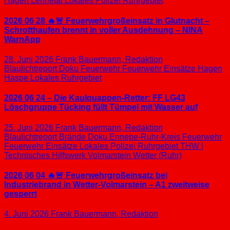
Hagen
Lennetal
Lokales
Polizei
Ruhrgebiet
2026 06 28 🔥🚨 Feuerwehrgroßeinsatz in Glutnacht –
Schrotthaufen brennt in voller Ausdehnung – NINA
WarnApp
28. Juni 2026
Frank Bauermann, Redaktion
Blaulichtreport
Doku
Feuerwehr
Feuerwehr Einsätze
Hagen
Haspe
Lokales
Ruhrgebiet
2026 06 24 – Die Kaulquappen-Retter: FF LG43
Löschgruppe Tücking füllt Tümpel mit Wasser auf
25. Juni 2026
Frank Bauermann, Redaktion
Blaulichtreport
Brände
Doku
Ennepe-Ruhr-Kreis
Feuerwehr
Feuerwehr Einsätze
Lokales
Polizei
Ruhrgebiet
THW |
Technisches Hilfswerk
Volmarstein
Wetter (Ruhr)
2026 06 04 🔥🚨 Feuerwehrgroßeinsatz bei
Industriebrand in Wetter-Volmarstein – A1 zweitweise
gesperrt
4. Juni 2026
Frank Bauermann, Redaktion