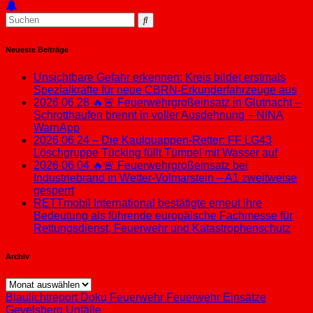
Neueste Beiträge
Unsichtbare Gefahr erkennen: Kreis bildet erstmals
Spezialkräfte für neue CBRN-Erkunderfahrzeuge aus
2026 06 28 🔥🚨 Feuerwehrgroßeinsatz in Glutnacht –
Schrotthaufen brennt in voller Ausdehnung – NINA
WarnApp
2026 06 24 – Die Kaulquappen-Retter: FF LG43
Löschgruppe Tücking füllt Tümpel mit Wasser auf
2026 06 04 🔥🚨 Feuerwehrgroßeinsatz bei
Industriebrand in Wetter-Volmarstein – A1 zweitweise
gesperrt
RETTmobil International bestätigte erneut ihre
Bedeutung als führende europäische Fachmesse für
Rettungsdienst, Feuerwehr und Katastrophenschutz
Archiv
Archiv
Blaulichtreport
Doku
Feuerwehr
Feuerwehr Einsätze
Gevelsberg
Unfälle