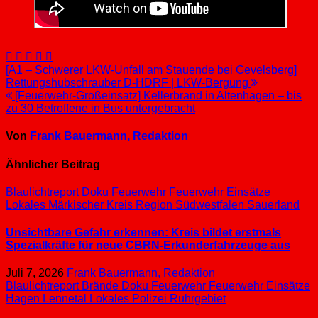
Beitragsnavigation
[A1 – Schwerer LKW-Unfall am Stauende bei Gevelsberg]
Rettungshubschrauber D-HDRF | LKW-Bergung
[Feuerwehr-Großeinsatz] Kellerbrand in Altenhagen – bis
zu 30 Betroffene in Bus untergebracht
Von
Frank Bauermann, Redaktion
Ähnlicher Beitrag
Blaulichtreport
Doku
Feuerwehr
Feuerwehr Einsätze
Lokales
Märkischer Kreis
Region Südwestfalen
Sauerland
Unsichtbare Gefahr erkennen: Kreis bildet erstmals
Spezialkräfte für neue CBRN-Erkunderfahrzeuge aus
Juli 7, 2026
Frank Bauermann, Redaktion
Blaulichtreport
Brände
Doku
Feuerwehr
Feuerwehr Einsätze
Hagen
Lennetal
Lokales
Polizei
Ruhrgebiet