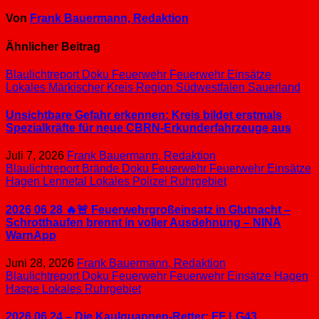
Von
Frank Bauermann, Redaktion
Ähnlicher Beitrag
Blaulichtreport
Doku
Feuerwehr
Feuerwehr Einsätze
Lokales
Märkischer Kreis
Region Südwestfalen
Sauerland
Unsichtbare Gefahr erkennen: Kreis bildet erstmals
Spezialkräfte für neue CBRN-Erkunderfahrzeuge aus
Juli 7, 2026
Frank Bauermann, Redaktion
Blaulichtreport
Brände
Doku
Feuerwehr
Feuerwehr Einsätze
Hagen
Lennetal
Lokales
Polizei
Ruhrgebiet
2026 06 28 🔥🚨 Feuerwehrgroßeinsatz in Glutnacht –
Schrotthaufen brennt in voller Ausdehnung – NINA
WarnApp
Juni 28, 2026
Frank Bauermann, Redaktion
Blaulichtreport
Doku
Feuerwehr
Feuerwehr Einsätze
Hagen
Haspe
Lokales
Ruhrgebiet
2026 06 24 – Die Kaulquappen-Retter: FF LG43