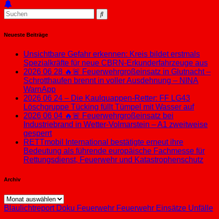
Neueste Beiträge
Unsichtbare Gefahr erkennen: Kreis bildet erstmals
Spezialkräfte für neue CBRN-Erkunderfahrzeuge aus
2026 06 28 🔥🚨 Feuerwehrgroßeinsatz in Glutnacht –
Schrotthaufen brennt in voller Ausdehnung – NINA
WarnApp
2026 06 24 – Die Kaulquappen-Retter: FF LG43
Löschgruppe Tücking füllt Tümpel mit Wasser auf
2026 06 04 🔥🚨 Feuerwehrgroßeinsatz bei
Industriebrand in Wetter-Volmarstein – A1 zweitweise
gesperrt
RETTmobil International bestätigte erneut ihre
Bedeutung als führende europäische Fachmesse für
Rettungsdienst, Feuerwehr und Katastrophenschutz
Archiv
Archiv
Blaulichtreport
Doku
Feuerwehr
Feuerwehr Einsätze
Unfälle