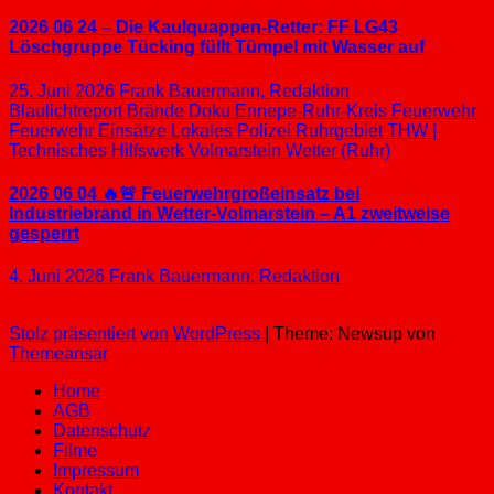
2026 06 24 – Die Kaulquappen-Retter: FF LG43
Löschgruppe Tücking füllt Tümpel mit Wasser auf
25. Juni 2026
Frank Bauermann, Redaktion
Blaulichtreport
Brände
Doku
Ennepe-Ruhr-Kreis
Feuerwehr
Feuerwehr Einsätze
Lokales
Polizei
Ruhrgebiet
THW |
Technisches Hilfswerk
Volmarstein
Wetter (Ruhr)
2026 06 04 🔥🚨 Feuerwehrgroßeinsatz bei
Industriebrand in Wetter-Volmarstein – A1 zweitweise
gesperrt
4. Juni 2026
Frank Bauermann, Redaktion
Stolz präsentiert von WordPress
|
Theme: Newsup von
Themeansar
Home
AGB
Datenschutz
Filme
Impressum
Kontakt