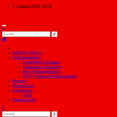
Zum
7. August 2026
15:43
Inhalt
springen
ANRUF jetzt! 📞
Dokumentation
Feuerwehr Einsätze
Feuerwehr Übungen
RD | Rettungsdienst
RTH | Rettungshubschrauber
Messen
Referenzen
Impressum
AGB
Datenschutz