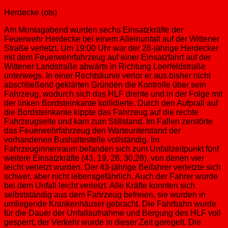
Herdecke (ots)
Am Montagabend wurden sechs Einsatzkräfte der
Feuerwehr Herdecke bei einem Alleinunfall auf der Wittener
Straße verletzt. Um 19:00 Uhr war der 28-jährige Herdecker
mit dem Feuerwehrfahrzeug auf einer Einsatzfahrt auf der
Wittener Landstraße abwärts in Richtung Loerfeldstraße
unterwegs. In einer Rechtskurve verlor er aus bisher nicht
abschließend geklärten Gründen die Kontrolle über sein
Fahrzeug, wodurch sich das HLF drehte und in der Folge mit
der linken Bordsteinkante kollidierte. Durch den Aufprall auf
die Bordsteinkante kippte das Fahrzeug auf die rechte
Fahrzeugseite und kam zum Stillstand. Im Fallen zerstörte
das Feuerwehrfahrzeug den Warteunterstand der
vorhandenen Bushaltestelle vollständig. Im
Fahrzeuginnenraum befanden sich zum Unfallzeitpunkt fünf
weitere Einsatzkräfte (43, 19, 28, 30,28), von denen vier
leicht verletzt wurden. Der 43-jährige Beifahrer verletzte sich
schwer, aber nicht lebensgefährlich. Auch der Fahrer wurde
bei dem Unfall leicht verletzt. Alle Kräfte konnten sich
selbstständig aus dem Fahrzeug befreien, sie wurden in
umliegende Krankenhäuser gebracht. Die Fahrbahn wurde
für die Dauer der Unfallaufnahme und Bergung des HLF voll
gesperrt, der Verkehr wurde in dieser Zeit geregelt. Die