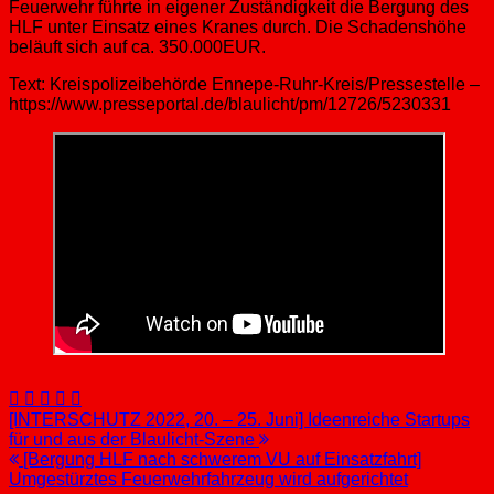
Feuerwehr führte in eigener Zuständigkeit die Bergung des
HLF unter Einsatz eines Kranes durch. Die Schadenshöhe
beläuft sich auf ca. 350.000EUR.
Text: Kreispolizeibehörde Ennepe-Ruhr-Kreis/Pressestelle –
https://www.presseportal.de/blaulicht/pm/12726/5230331
Beitragsnavigation
[INTERSCHUTZ 2022, 20. – 25. Juni] Ideenreiche Startups
für und aus der Blaulicht-Szene
[Bergung HLF nach schwerem VU auf Einsatzfahrt]
Umgestürztes Feuerwehrfahrzeug wird aufgerichtet