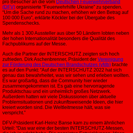
pro Besucher an die vom
Deutschen Feuerwehrverband
(DFV)
organisierte “Feuerwehrhilfe Ukraine” zu spenden.
“Um die Sache rund zu machen, erhöhen wir den Betrag auf
100 000 Euro”, erklärte Köckler bei der Übergabe des
Spendenschecks.
Mehr als 1 300 Aussteller aus über 50 Ländern lobten neben
der hohen Internationalität besonders die Qualität des
Fachpublikums auf der Messe.
Auch die Partner der INTERSCHUTZ zeigten sich hoch
zufrieden. Dirk Aschenbrenner, Präsident der
Vereinigung
zur Förderung des Deutschen Brandschutzes (vfdb)
brachte
es auf den Punkt: “Auf der INTERSCHUTZ 2022 hat sich
genau das bewahrheitet, was wir sehen und erleben wollten.
Es war großartig, dass die Community hier wieder
zusammengekommen ist. Es gab eine hervorragende
Produktschau und ein unheimlich großes Netzwerk.
Außerdem hatten wir viele Diskussionen über aktuelle
Problemsituationen und zukunftsweisende Ideen, die hier
kreiert worden sind. Die Weltleitmesse hält, was sie
verspricht.”
DFV-Präsident Karl-Heinz Banse kam zu einem ähnlichen
Urteil: “Das war eine der besten INTERSCHUTZ-Messen,