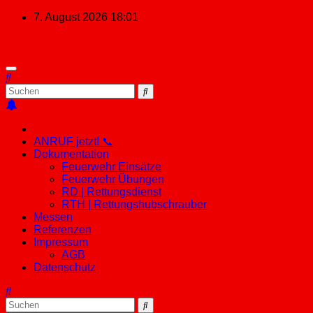
Zum
7. August 2026
18:01
Inhalt
springen
ANRUF jetzt! 📞
Dokumentation
Feuerwehr Einsätze
Feuerwehr Übungen
RD | Rettungsdienst
RTH | Rettungshubschrauber
Messen
Referenzen
Impressum
AGB
Datenschutz