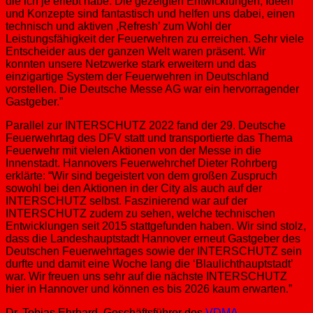
die ich je erlebt habe. Die gezeigten Entwicklungen, Ideen
und Konzepte sind fantastisch und helfen uns dabei, einen
technisch und aktiven ,Refresh’ zum Wohl der
Leistungsfähigkeit der Feuerwehren zu erreichen. Sehr viele
Entscheider aus der ganzen Welt waren präsent. Wir
konnten unsere Netzwerke stark erweitern und das
einzigartige System der Feuerwehren in Deutschland
vorstellen. Die Deutsche Messe AG war ein hervorragender
Gastgeber.”
Parallel zur INTERSCHUTZ 2022 fand der 29. Deutsche
Feuerwehrtag des DFV statt und transportierte das Thema
Feuerwehr mit vielen Aktionen von der Messe in die
Innenstadt. Hannovers Feuerwehrchef Dieter Rohrberg
erklärte: “Wir sind begeistert von dem großen Zuspruch
sowohl bei den Aktionen in der City als auch auf der
INTERSCHUTZ selbst. Faszinierend war auf der
INTERSCHUTZ zudem zu sehen, welche technischen
Entwicklungen seit 2015 stattgefunden haben. Wir sind stolz,
dass die Landeshauptstadt Hannover erneut Gastgeber des
Deutschen Feuerwehrtages sowie der INTERSCHUTZ sein
durfte und damit eine Woche lang die ‘Blaulichthauptstadt’
war. Wir freuen uns sehr auf die nächste INTERSCHUTZ
hier in Hannover und können es bis 2026 kaum erwarten.”
Dr. Tobias Ehrhard, Geschäftsführer des
VDMA