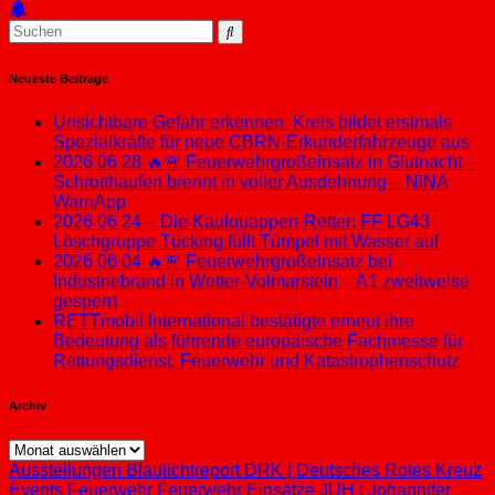
Neueste Beiträge
Unsichtbare Gefahr erkennen: Kreis bildet erstmals
Spezialkräfte für neue CBRN-Erkunderfahrzeuge aus
2026 06 28 🔥🚨 Feuerwehrgroßeinsatz in Glutnacht –
Schrotthaufen brennt in voller Ausdehnung – NINA
WarnApp
2026 06 24 – Die Kaulquappen-Retter: FF LG43
Löschgruppe Tücking füllt Tümpel mit Wasser auf
2026 06 04 🔥🚨 Feuerwehrgroßeinsatz bei
Industriebrand in Wetter-Volmarstein – A1 zweitweise
gesperrt
RETTmobil International bestätigte erneut ihre
Bedeutung als führende europäische Fachmesse für
Rettungsdienst, Feuerwehr und Katastrophenschutz
Archiv
Archiv
Ausstellungen
Blaulichtreport
DRK | Deutsches Rotes Kreuz
Events
Feuerwehr
Feuerwehr Einsätze
JUH | Johanniter