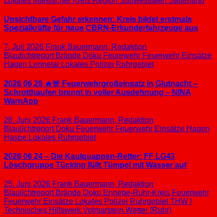
Lokales
Märkischer Kreis
Region Südwestfalen
Sauerland
Unsichtbare Gefahr erkennen: Kreis bildet erstmals
Spezialkräfte für neue CBRN-Erkunderfahrzeuge aus
7. Juli 2026
Frank Bauermann, Redaktion
Blaulichtreport
Brände
Doku
Feuerwehr
Feuerwehr Einsätze
Hagen
Lennetal
Lokales
Polizei
Ruhrgebiet
2026 06 28 🔥🚨 Feuerwehrgroßeinsatz in Glutnacht –
Schrotthaufen brennt in voller Ausdehnung – NINA
WarnApp
28. Juni 2026
Frank Bauermann, Redaktion
Blaulichtreport
Doku
Feuerwehr
Feuerwehr Einsätze
Hagen
Haspe
Lokales
Ruhrgebiet
2026 06 24 – Die Kaulquappen-Retter: FF LG43
Löschgruppe Tücking füllt Tümpel mit Wasser auf
25. Juni 2026
Frank Bauermann, Redaktion
Blaulichtreport
Brände
Doku
Ennepe-Ruhr-Kreis
Feuerwehr
Feuerwehr Einsätze
Lokales
Polizei
Ruhrgebiet
THW |
Technisches Hilfswerk
Volmarstein
Wetter (Ruhr)