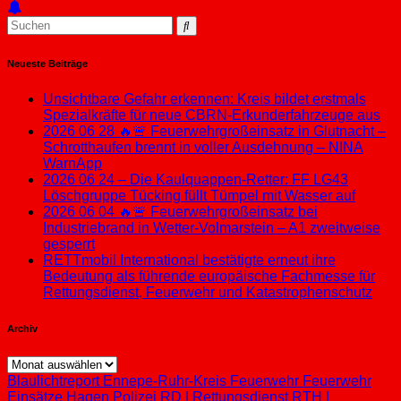
Neueste Beiträge
Unsichtbare Gefahr erkennen: Kreis bildet erstmals
Spezialkräfte für neue CBRN-Erkunderfahrzeuge aus
2026 06 28 🔥🚨 Feuerwehrgroßeinsatz in Glutnacht –
Schrotthaufen brennt in voller Ausdehnung – NINA
WarnApp
2026 06 24 – Die Kaulquappen-Retter: FF LG43
Löschgruppe Tücking füllt Tümpel mit Wasser auf
2026 06 04 🔥🚨 Feuerwehrgroßeinsatz bei
Industriebrand in Wetter-Volmarstein – A1 zweitweise
gesperrt
RETTmobil International bestätigte erneut ihre
Bedeutung als führende europäische Fachmesse für
Rettungsdienst, Feuerwehr und Katastrophenschutz
Archiv
Archiv
Blaulichtreport
Ennepe-Ruhr-Kreis
Feuerwehr
Feuerwehr
Einsätze
Hagen
Polizei
RD | Rettungsdienst
RTH |