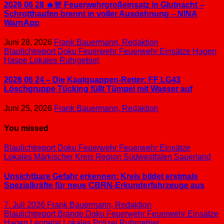
2026 06 28 🔥🚨 Feuerwehrgroßeinsatz in Glutnacht –
Schrotthaufen brennt in voller Ausdehnung – NINA
WarnApp
Juni 28, 2026
Frank Bauermann, Redaktion
Blaulichtreport
Doku
Feuerwehr
Feuerwehr Einsätze
Hagen
Haspe
Lokales
Ruhrgebiet
2026 06 24 – Die Kaulquappen-Retter: FF LG43
Löschgruppe Tücking füllt Tümpel mit Wasser auf
Juni 25, 2026
Frank Bauermann, Redaktion
You missed
Blaulichtreport
Doku
Feuerwehr
Feuerwehr Einsätze
Lokales
Märkischer Kreis
Region Südwestfalen
Sauerland
Unsichtbare Gefahr erkennen: Kreis bildet erstmals
Spezialkräfte für neue CBRN-Erkunderfahrzeuge aus
7. Juli 2026
Frank Bauermann, Redaktion
Blaulichtreport
Brände
Doku
Feuerwehr
Feuerwehr Einsätze
Hagen
Lennetal
Lokales
Polizei
Ruhrgebiet