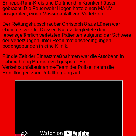
Ennepe-Ruhr-Kreis und Dortmund in Krankenhäuser
gebracht. Die Feuerwehr Hagen hatte einen MANV
ausgerufen, einen Massenanfall von Verletzten.
Der Rettungshubschrauber Christoph 8 aus Lünen war
ebenfalls vor Ort. Dessen Notarzt begleitete den
lebensgefährlich verletzten Patienten aufgrund der Schwere
der Verletzungen unter Reanimationsbedingungen
bodengebunden in eine Klinik.
Für die Zeit der Einsatzmaßnahmen war die Autobahn in
Fahrtrichtung Bremen voll gesperrt. Ein
Verkehrsunfallaufnahme-Team der Polizei nahm die
Ermittlungen zum Unfallhergang auf.