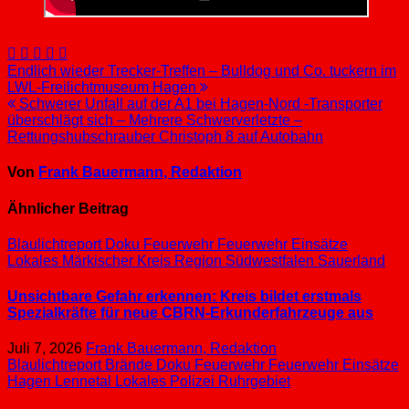
Beitragsnavigation
Endlich wieder Trecker-Treffen – Bulldog und Co. tuckern im
LWL-Freilichtmuseum Hagen
Schwerer Unfall auf der A1 bei Hagen-Nord -Transporter
überschlägt sich – Mehrere Schwerverletzte –
Rettungshubschrauber Christoph 8 auf Autobahn
Von
Frank Bauermann, Redaktion
Ähnlicher Beitrag
Blaulichtreport
Doku
Feuerwehr
Feuerwehr Einsätze
Lokales
Märkischer Kreis
Region Südwestfalen
Sauerland
Unsichtbare Gefahr erkennen: Kreis bildet erstmals
Spezialkräfte für neue CBRN-Erkunderfahrzeuge aus
Juli 7, 2026
Frank Bauermann, Redaktion
Blaulichtreport
Brände
Doku
Feuerwehr
Feuerwehr Einsätze
Hagen
Lennetal
Lokales
Polizei
Ruhrgebiet