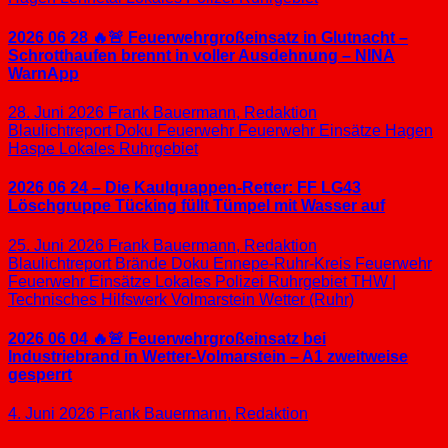
2026 06 28 🔥🚨 Feuerwehrgroßeinsatz in Glutnacht –
Schrotthaufen brennt in voller Ausdehnung – NINA
WarnApp
28. Juni 2026
Frank Bauermann, Redaktion
Blaulichtreport
Doku
Feuerwehr
Feuerwehr Einsätze
Hagen
Haspe
Lokales
Ruhrgebiet
2026 06 24 – Die Kaulquappen-Retter: FF LG43
Löschgruppe Tücking füllt Tümpel mit Wasser auf
25. Juni 2026
Frank Bauermann, Redaktion
Blaulichtreport
Brände
Doku
Ennepe-Ruhr-Kreis
Feuerwehr
Feuerwehr Einsätze
Lokales
Polizei
Ruhrgebiet
THW |
Technisches Hilfswerk
Volmarstein
Wetter (Ruhr)
2026 06 04 🔥🚨 Feuerwehrgroßeinsatz bei
Industriebrand in Wetter-Volmarstein – A1 zweitweise
gesperrt
4. Juni 2026
Frank Bauermann, Redaktion