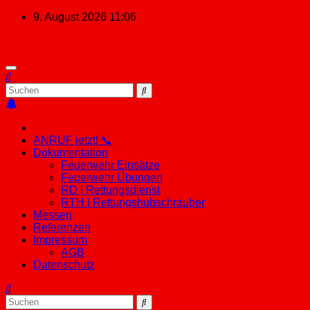
Zum
9. August 2026
11:06
Inhalt
springen
ANRUF jetzt! 📞
Dokumentation
Feuerwehr Einsätze
Feuerwehr Übungen
RD | Rettungsdienst
RTH | Rettungshubschrauber
Messen
Referenzen
Impressum
AGB
Datenschutz