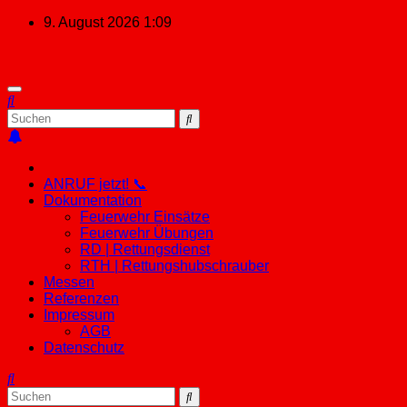
Zum
9. August 2026
1:09
Inhalt
springen
ANRUF jetzt! 📞
Dokumentation
Feuerwehr Einsätze
Feuerwehr Übungen
RD | Rettungsdienst
RTH | Rettungshubschrauber
Messen
Referenzen
Impressum
AGB
Datenschutz