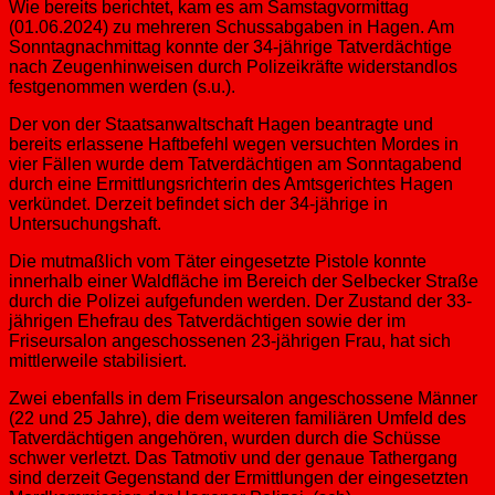
Wie bereits berichtet, kam es am Samstagvormittag
(01.06.2024) zu mehreren Schussabgaben in Hagen. Am
Sonntagnachmittag konnte der 34-jährige Tatverdächtige
nach Zeugenhinweisen durch Polizeikräfte widerstandlos
festgenommen werden (s.u.).
Der von der Staatsanwaltschaft Hagen beantragte und
bereits erlassene Haftbefehl wegen versuchten Mordes in
vier Fällen wurde dem Tatverdächtigen am Sonntagabend
durch eine Ermittlungsrichterin des Amtsgerichtes Hagen
verkündet. Derzeit befindet sich der 34-jährige in
Untersuchungshaft.
Die mutmaßlich vom Täter eingesetzte Pistole konnte
innerhalb einer Waldfläche im Bereich der Selbecker Straße
durch die Polizei aufgefunden werden. Der Zustand der 33-
jährigen Ehefrau des Tatverdächtigen sowie der im
Friseursalon angeschossenen 23-jährigen Frau, hat sich
mittlerweile stabilisiert.
Zwei ebenfalls in dem Friseursalon angeschossene Männer
(22 und 25 Jahre), die dem weiteren familiären Umfeld des
Tatverdächtigen angehören, wurden durch die Schüsse
schwer verletzt. Das Tatmotiv und der genaue Tathergang
sind derzeit Gegenstand der Ermittlungen der eingesetzten