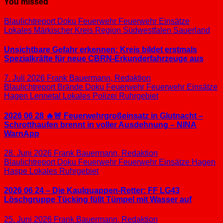
You missed
Blaulichtreport
Doku
Feuerwehr
Feuerwehr Einsätze
Lokales
Märkischer Kreis
Region Südwestfalen
Sauerland
Unsichtbare Gefahr erkennen: Kreis bildet erstmals
Spezialkräfte für neue CBRN-Erkunderfahrzeuge aus
7. Juli 2026
Frank Bauermann, Redaktion
Blaulichtreport
Brände
Doku
Feuerwehr
Feuerwehr Einsätze
Hagen
Lennetal
Lokales
Polizei
Ruhrgebiet
2026 06 28 🔥🚨 Feuerwehrgroßeinsatz in Glutnacht –
Schrotthaufen brennt in voller Ausdehnung – NINA
WarnApp
28. Juni 2026
Frank Bauermann, Redaktion
Blaulichtreport
Doku
Feuerwehr
Feuerwehr Einsätze
Hagen
Haspe
Lokales
Ruhrgebiet
2026 06 24 – Die Kaulquappen-Retter: FF LG43
Löschgruppe Tücking füllt Tümpel mit Wasser auf
25. Juni 2026
Frank Bauermann, Redaktion