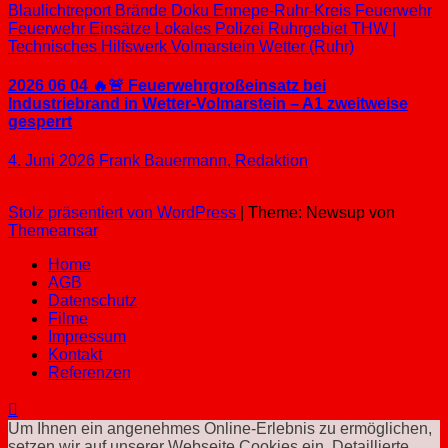
Blaulichtreport
Brände
Doku
Ennepe-Ruhr-Kreis
Feuerwehr
Feuerwehr Einsätze
Lokales
Polizei
Ruhrgebiet
THW |
Technisches Hilfswerk
Volmarstein
Wetter (Ruhr)
2026 06 04 🔥🚨 Feuerwehrgroßeinsatz bei
Industriebrand in Wetter-Volmarstein – A1 zweitweise
gesperrt
4. Juni 2026
Frank Bauermann, Redaktion
Stolz präsentiert von WordPress
|
Theme: Newsup von
Themeansar
Home
AGB
Datenschutz
Filme
Impressum
Kontakt
Referenzen
Um Ihnen ein angenehmes Online-Erlebnis zu ermöglichen,
setzen wir auf unserer Webseite Cookies ein. Detaillierte