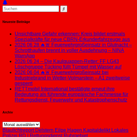
Neueste Beiträge
Unsichtbare Gefahr erkennen: Kreis bildet erstmals
Spezialkräfte für neue CBRN-Erkunderfahrzeuge aus
2026 06 28 🔥🚨 Feuerwehrgroßeinsatz in Glutnacht –
Schrotthaufen brennt in voller Ausdehnung – NINA
WarnApp
2026 06 24 – Die Kaulquappen-Retter: FF LG43
Löschgruppe Tücking füllt Tümpel mit Wasser auf
2026 06 04 🔥🚨 Feuerwehrgroßeinsatz bei
Industriebrand in Wetter-Volmarstein – A1 zweitweise
gesperrt
RETTmobil International bestätigte erneut ihre
Bedeutung als führende europäische Fachmesse für
Rettungsdienst, Feuerwehr und Katastrophenschutz
Archiv
Archiv
Blaulichtreport
Delstern
Eilpe
Hagen
Kapitaldelikt
Lokales
Polizei
RD | Rettungsdienst
Ruhrgebiet