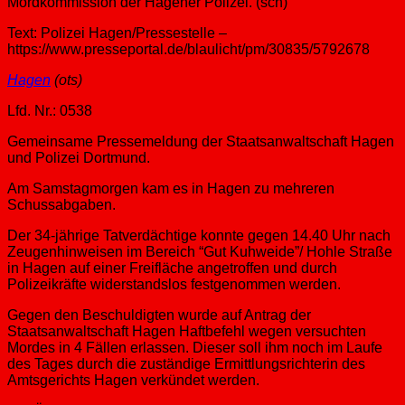
Mordkommission der Hagener Polizei. (sch)
Text: Polizei Hagen/Pressestelle –
https://www.presseportal.de/blaulicht/pm/30835/5792678
Hagen
(ots)
Lfd. Nr.: 0538
Gemeinsame Pressemeldung der Staatsanwaltschaft Hagen
und Polizei Dortmund.
Am Samstagmorgen kam es in Hagen zu mehreren
Schussabgaben.
Der 34-jährige Tatverdächtige konnte gegen 14.40 Uhr nach
Zeugenhinweisen im Bereich “Gut Kuhweide”/ Hohle Straße
in Hagen auf einer Freifläche angetroffen und durch
Polizeikräfte widerstandslos festgenommen werden.
Gegen den Beschuldigten wurde auf Antrag der
Staatsanwaltschaft Hagen Haftbefehl wegen versuchten
Mordes in 4 Fällen erlassen. Dieser soll ihm noch im Laufe
des Tages durch die zuständige Ermittlungsrichterin des
Amtsgerichts Hagen verkündet werden.