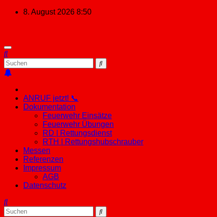
Zum
8. August 2026
8:50
Inhalt
springen
ANRUF jetzt! 📞
Dokumentation
Feuerwehr Einsätze
Feuerwehr Übungen
RD | Rettungsdienst
RTH | Rettungshubschrauber
Messen
Referenzen
Impressum
AGB
Datenschutz