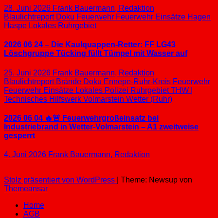
28. Juni 2026
Frank Bauermann, Redaktion
Blaulichtreport
Doku
Feuerwehr
Feuerwehr Einsätze
Hagen
Haspe
Lokales
Ruhrgebiet
2026 06 24 – Die Kaulquappen-Retter: FF LG43
Löschgruppe Tücking füllt Tümpel mit Wasser auf
25. Juni 2026
Frank Bauermann, Redaktion
Blaulichtreport
Brände
Doku
Ennepe-Ruhr-Kreis
Feuerwehr
Feuerwehr Einsätze
Lokales
Polizei
Ruhrgebiet
THW |
Technisches Hilfswerk
Volmarstein
Wetter (Ruhr)
2026 06 04 🔥🚨 Feuerwehrgroßeinsatz bei
Industriebrand in Wetter-Volmarstein – A1 zweitweise
gesperrt
4. Juni 2026
Frank Bauermann, Redaktion
Stolz präsentiert von WordPress
|
Theme: Newsup von
Themeansar
Home
AGB