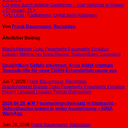
Beitragsnavigation
CO-Intox durch defekte Gastherme – Vier Verletzte in Hagen
– Christoph 25
VU LKW / Radfahrerin: Unfall beim Abbiegen
Von
Frank Bauermann, Redaktion
Ähnlicher Beitrag
Blaulichtreport
Doku
Feuerwehr
Feuerwehr Einsätze
Lokales
Märkischer Kreis
Region Südwestfalen
Sauerland
Unsichtbare Gefahr erkennen: Kreis bildet erstmals
Spezialkräfte für neue CBRN-Erkunderfahrzeuge aus
Juli 7, 2026
Frank Bauermann, Redaktion
Blaulichtreport
Brände
Doku
Feuerwehr
Feuerwehr Einsätze
Hagen
Lennetal
Lokales
Polizei
Ruhrgebiet
2026 06 28 🔥🚨 Feuerwehrgroßeinsatz in Glutnacht –
Schrotthaufen brennt in voller Ausdehnung – NINA
WarnApp
Juni 28, 2026
Frank Bauermann, Redaktion