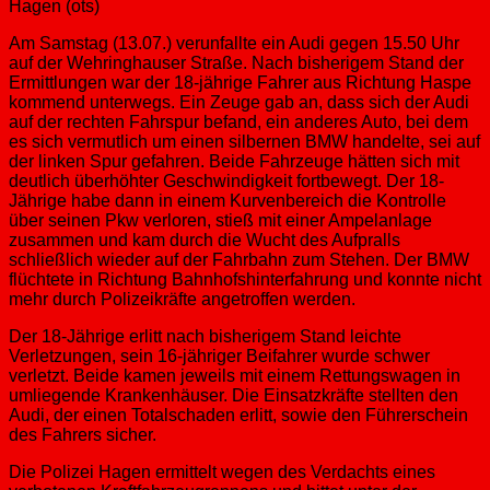
Hagen (ots)
Am Samstag (13.07.) verunfallte ein Audi gegen 15.50 Uhr
auf der Wehringhauser Straße. Nach bisherigem Stand der
Ermittlungen war der 18-jährige Fahrer aus Richtung Haspe
kommend unterwegs. Ein Zeuge gab an, dass sich der Audi
auf der rechten Fahrspur befand, ein anderes Auto, bei dem
es sich vermutlich um einen silbernen BMW handelte, sei auf
der linken Spur gefahren. Beide Fahrzeuge hätten sich mit
deutlich überhöhter Geschwindigkeit fortbewegt. Der 18-
Jährige habe dann in einem Kurvenbereich die Kontrolle
über seinen Pkw verloren, stieß mit einer Ampelanlage
zusammen und kam durch die Wucht des Aufpralls
schließlich wieder auf der Fahrbahn zum Stehen. Der BMW
flüchtete in Richtung Bahnhofshinterfahrung und konnte nicht
mehr durch Polizeikräfte angetroffen werden.
Der 18-Jährige erlitt nach bisherigem Stand leichte
Verletzungen, sein 16-jähriger Beifahrer wurde schwer
verletzt. Beide kamen jeweils mit einem Rettungswagen in
umliegende Krankenhäuser. Die Einsatzkräfte stellten den
Audi, der einen Totalschaden erlitt, sowie den Führerschein
des Fahrers sicher.
Die Polizei Hagen ermittelt wegen des Verdachts eines