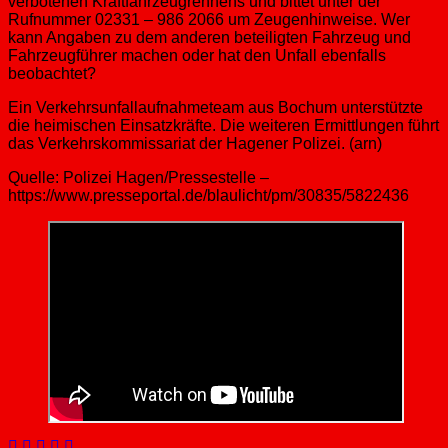
verbotenen Kraftfahrzeugrennens und bittet unter der
Rufnummer 02331 – 986 2066 um Zeugenhinweise. Wer
kann Angaben zu dem anderen beteiligten Fahrzeug und
Fahrzeugführer machen oder hat den Unfall ebenfalls
beobachtet?
Ein Verkehrsunfallaufnahmeteam aus Bochum unterstützte
die heimischen Einsatzkräfte. Die weiteren Ermittlungen führt
das Verkehrskommissariat der Hagener Polizei. (arn)
Quelle: Polizei Hagen/Pressestelle –
https://www.presseportal.de/blaulicht/pm/30835/5822436