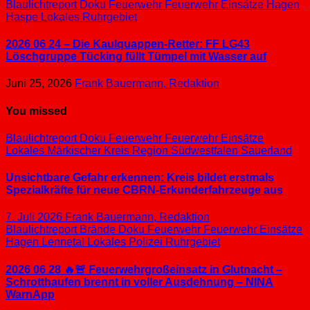
Blaulichtreport
Doku
Feuerwehr
Feuerwehr Einsätze
Hagen
Haspe
Lokales
Ruhrgebiet
2026 06 24 – Die Kaulquappen-Retter: FF LG43
Löschgruppe Tücking füllt Tümpel mit Wasser auf
Juni 25, 2026
Frank Bauermann, Redaktion
You missed
Blaulichtreport
Doku
Feuerwehr
Feuerwehr Einsätze
Lokales
Märkischer Kreis
Region Südwestfalen
Sauerland
Unsichtbare Gefahr erkennen: Kreis bildet erstmals
Spezialkräfte für neue CBRN-Erkunderfahrzeuge aus
7. Juli 2026
Frank Bauermann, Redaktion
Blaulichtreport
Brände
Doku
Feuerwehr
Feuerwehr Einsätze
Hagen
Lennetal
Lokales
Polizei
Ruhrgebiet
2026 06 28 🔥🚨 Feuerwehrgroßeinsatz in Glutnacht –
Schrotthaufen brennt in voller Ausdehnung – NINA
WarnApp