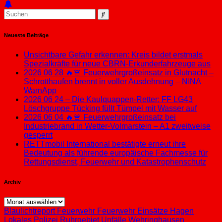
Neueste Beiträge
Unsichtbare Gefahr erkennen: Kreis bildet erstmals
Spezialkräfte für neue CBRN-Erkunderfahrzeuge aus
2026 06 28 🔥🚨 Feuerwehrgroßeinsatz in Glutnacht –
Schrotthaufen brennt in voller Ausdehnung – NINA
WarnApp
2026 06 24 – Die Kaulquappen-Retter: FF LG43
Löschgruppe Tücking füllt Tümpel mit Wasser auf
2026 06 04 🔥🚨 Feuerwehrgroßeinsatz bei
Industriebrand in Wetter-Volmarstein – A1 zweitweise
gesperrt
RETTmobil International bestätigte erneut ihre
Bedeutung als führende europäische Fachmesse für
Rettungsdienst, Feuerwehr und Katastrophenschutz
Archiv
Archiv
Blaulichtreport
Feuerwehr
Feuerwehr Einsätze
Hagen
Lokales
Polizei
Ruhrgebiet
Unfälle
Wehringhausen