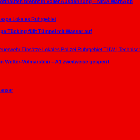
hrotthaufen brennt in voller Ausdehnung – NINA WarnApp
aspe
Lokales
Ruhrgebiet
e Tücking füllt Tümpel mit Wasser auf
euerwehr Einsätze
Lokales
Polizei
Ruhrgebiet
THW | Technisc
in Wetter-Volmarstein – A1 zweitweise gesperrt
ansar