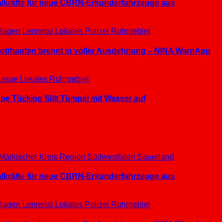
ialkräfte für neue CBRN-Erkunderfahrzeuge aus
Hagen
Lennetal
Lokales
Polizei
Ruhrgebiet
hrotthaufen brennt in voller Ausdehnung – NINA WarnApp
aspe
Lokales
Ruhrgebiet
e Tücking füllt Tümpel mit Wasser auf
Märkischer Kreis
Region Südwestfalen
Sauerland
ialkräfte für neue CBRN-Erkunderfahrzeuge aus
Hagen
Lennetal
Lokales
Polizei
Ruhrgebiet