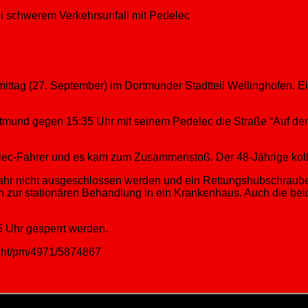
ei schwerem Verkehrsunfall mit Pedelec
tag (27. September) im Dortmunder Stadtteil Wellinghofen. Ein
mund gegen 15:35 Uhr mit seinem Pedelec die Straße “Auf den P
lec-Fahrer und es kam zum Zusammenstoß. Der 48-Jährige koll
hr nicht ausgeschlossen werden und ein Rettungshubschrauber w
hn zur stationären Behandlung in ein Krankenhaus. Auch die b
5 Uhr gesperrt werden.
licht/pm/4971/5874867