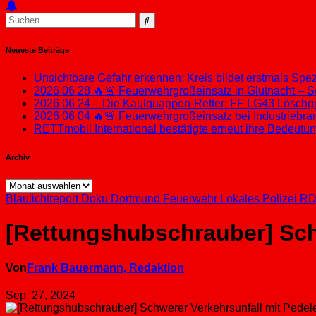
Neueste Beiträge
Unsichtbare Gefahr erkennen: Kreis bildet erstmals Sp
2026 06 28 🔥🚨 Feuerwehrgroßeinsatz in Glutnacht – S
2026 06 24 – Die Kaulquappen-Retter: FF LG43 Löschgru
2026 06 04 🔥🚨 Feuerwehrgroßeinsatz bei Industriebran
RETTmobil International bestätigte erneut ihre Bedeut
Archiv
Archiv
Blaulichtreport
Doku
Dortmund
Feuerwehr
Lokales
Polizei
RD
[Rettungshubschrauber] Schw
Von
Frank Bauermann, Redaktion
Sep. 27, 2024