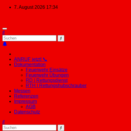
Zum
7. August 2026
17:34
Inhalt
springen
ANRUF jetzt! 📞
Dokumentation
Feuerwehr Einsätze
Feuerwehr Übungen
RD | Rettungsdienst
RTH | Rettungshubschrauber
Messen
Referenzen
Impressum
AGB
Datenschutz