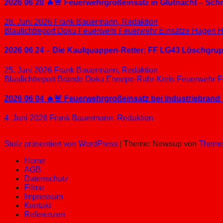
2026 06 28 🔥🚨 Feuerwehrgroßeinsatz in Glutnacht – Sc
28. Juni 2026
Frank Bauermann, Redaktion
Blaulichtreport
Doku
Feuerwehr
Feuerwehr Einsätze
Hagen
H
2026 06 24 – Die Kaulquappen-Retter: FF LG43 Löschgrupp
25. Juni 2026
Frank Bauermann, Redaktion
Blaulichtreport
Brände
Doku
Ennepe-Ruhr-Kreis
Feuerwehr
F
2026 06 04 🔥🚨 Feuerwehrgroßeinsatz bei Industriebrand 
4. Juni 2026
Frank Bauermann, Redaktion
Stolz präsentiert von WordPress
|
Theme: Newsup von
Theme
Home
AGB
Datenschutz
Filme
Impressum
Kontakt
Referenzen