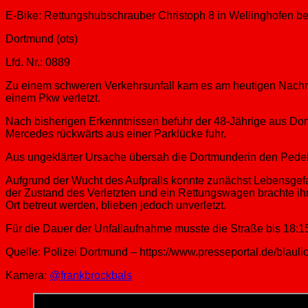
E-Bike: Rettungshubschrauber Christoph 8 in Wellinghofen b
Dortmund (ots)
Lfd. Nr.: 0889
Zu einem schweren Verkehrsunfall kam es am heutigen Nachmit
einem Pkw verletzt.
Nach bisherigen Erkenntnissen befuhr der 48-Jährige aus Dort
Mercedes rückwärts aus einer Parklücke fuhr.
Aus ungeklärter Ursache übersah die Dortmunderin den Pede
Aufgrund der Wucht des Aufpralls konnte zunächst Lebensgefa
der Zustand des Verletzten und ein Rettungswagen brachte i
Ort betreut werden, blieben jedoch unverletzt.
Für die Dauer der Unfallaufnahme musste die Straße bis 18:1
Quelle: Polizei Dortmund – https://www.presseportal.de/blau
Kamera:
@frankbrockbals