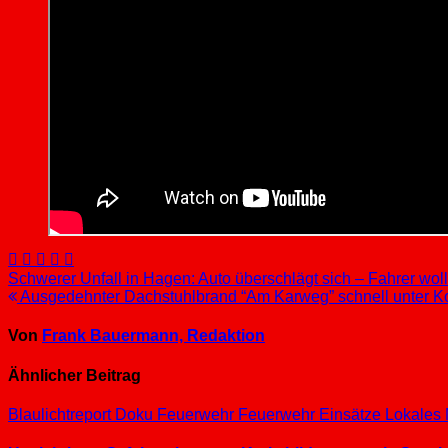
Beitragsnavigation
Schwerer Unfall in Hagen: Auto überschlägt sich – Fahrer wol
Ausgedehnter Dachstuhlbrand “Am Karweg” schnell unter Ko
Von
Frank Bauermann, Redaktion
Ähnlicher Beitrag
Blaulichtreport
Doku
Feuerwehr
Feuerwehr Einsätze
Lokales