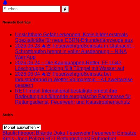
Neueste Beiträge
Unsichtbare Gefahr erkennen: Kreis bildet erstmals
Spezialkräfte für neue CBRN-Erkunderfahrzeuge aus
2026 06 28 🔥🚨 Feuerwehrgroßeinsatz in Glutnacht –
Schrotthaufen brennt in voller Ausdehnung – NINA
WarnApp
2026 06 24 – Die Kaulquappen-Retter: FF LG43
Löschgruppe Tücking füllt Tümpel mit Wasser auf
2026 06 04 🔥🚨 Feuerwehrgroßeinsatz bei
Industriebrand in Wetter-Volmarstein – A1 zweitweise
gesperrt
RETTmobil International bestätigte erneut ihre
Bedeutung als führende europäische Fachmesse für
Rettungsdienst, Feuerwehr und Katastrophenschutz
Archiv
Archiv
Blaulichtreport
Brände
Doku
Feuerwehr
Feuerwehr Einsätze
Kreis Unna
Polizei
RD | Rettungsdienst
Ruhrgebiet