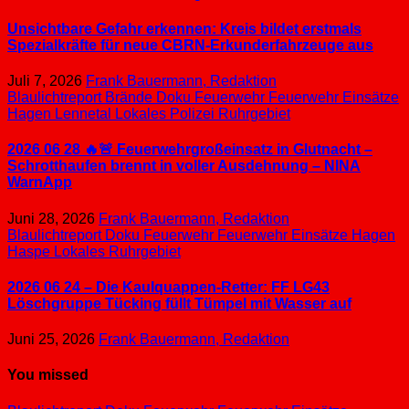
Unsichtbare Gefahr erkennen: Kreis bildet erstmals
Spezialkräfte für neue CBRN-Erkunderfahrzeuge aus
Juli 7, 2026
Frank Bauermann, Redaktion
Blaulichtreport
Brände
Doku
Feuerwehr
Feuerwehr Einsätze
Hagen
Lennetal
Lokales
Polizei
Ruhrgebiet
2026 06 28 🔥🚨 Feuerwehrgroßeinsatz in Glutnacht –
Schrotthaufen brennt in voller Ausdehnung – NINA
WarnApp
Juni 28, 2026
Frank Bauermann, Redaktion
Blaulichtreport
Doku
Feuerwehr
Feuerwehr Einsätze
Hagen
Haspe
Lokales
Ruhrgebiet
2026 06 24 – Die Kaulquappen-Retter: FF LG43
Löschgruppe Tücking füllt Tümpel mit Wasser auf
Juni 25, 2026
Frank Bauermann, Redaktion
You missed