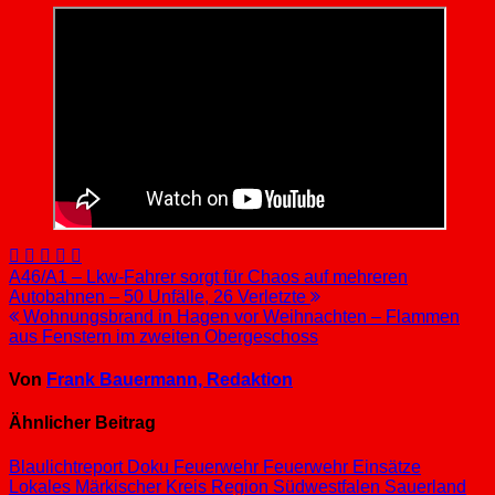
Beitragsnavigation
A46/A1 – Lkw-Fahrer sorgt für Chaos auf mehreren
Autobahnen – 50 Unfälle, 26 Verletzte
Wohnungsbrand in Hagen vor Weihnachten – Flammen
aus Fenstern im zweiten Obergeschoss
Von
Frank Bauermann, Redaktion
Ähnlicher Beitrag
Blaulichtreport
Doku
Feuerwehr
Feuerwehr Einsätze
Lokales
Märkischer Kreis
Region Südwestfalen
Sauerland