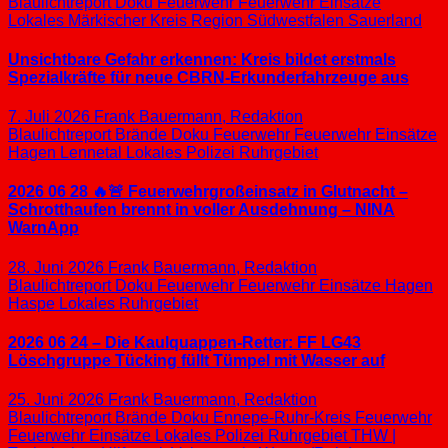
Blaulichtreport
Doku
Feuerwehr
Feuerwehr Einsätze
Lokales
Märkischer Kreis
Region Südwestfalen
Sauerland
Unsichtbare Gefahr erkennen: Kreis bildet erstmals
Spezialkräfte für neue CBRN-Erkunderfahrzeuge aus
7. Juli 2026
Frank Bauermann, Redaktion
Blaulichtreport
Brände
Doku
Feuerwehr
Feuerwehr Einsätze
Hagen
Lennetal
Lokales
Polizei
Ruhrgebiet
2026 06 28 🔥🚨 Feuerwehrgroßeinsatz in Glutnacht –
Schrotthaufen brennt in voller Ausdehnung – NINA
WarnApp
28. Juni 2026
Frank Bauermann, Redaktion
Blaulichtreport
Doku
Feuerwehr
Feuerwehr Einsätze
Hagen
Haspe
Lokales
Ruhrgebiet
2026 06 24 – Die Kaulquappen-Retter: FF LG43
Löschgruppe Tücking füllt Tümpel mit Wasser auf
25. Juni 2026
Frank Bauermann, Redaktion
Blaulichtreport
Brände
Doku
Ennepe-Ruhr-Kreis
Feuerwehr
Feuerwehr Einsätze
Lokales
Polizei
Ruhrgebiet
THW |