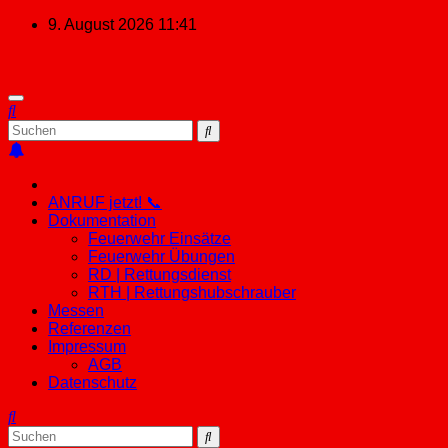
Zum
9. August 2026
11:41
Inhalt
springen
ANRUF jetzt! 📞
Dokumentation
Feuerwehr Einsätze
Feuerwehr Übungen
RD | Rettungsdienst
RTH | Rettungshubschrauber
Messen
Referenzen
Impressum
AGB
Datenschutz