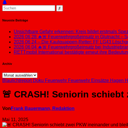
Neueste Beiträge
Unsichtbare Gefahr erkennen: Kreis bildet erstmals Sp
2026 06 28 🔥🚨 Feuerwehrgroßeinsatz in Glutnacht – S
2026 06 24 – Die Kaulquappen-Retter: FF LG43 Löschgru
2026 06 04 🔥🚨 Feuerwehrgroßeinsatz bei Industriebran
RETTmobil International bestätigte erneut ihre Bedeut
Archiv
Archiv
Blaulichtreport
Doku
Feuerwehr
Feuerwehr Einsätze
Hagen
H
🚨 CRASH! Seniorin schiebt 
Von
Frank Bauermann, Redaktion
Mai 11, 2025