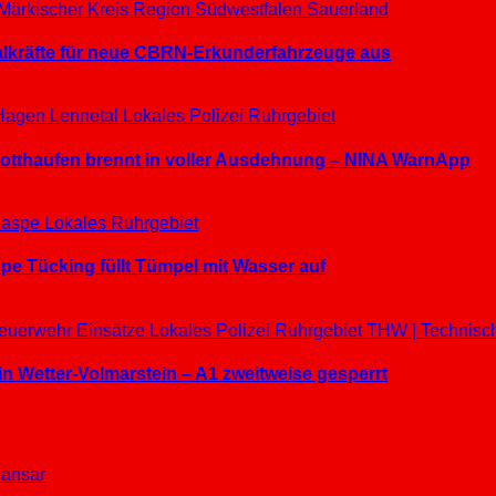
Märkischer Kreis
Region Südwestfalen
Sauerland
ialkräfte für neue CBRN-Erkunderfahrzeuge aus
Hagen
Lennetal
Lokales
Polizei
Ruhrgebiet
hrotthaufen brennt in voller Ausdehnung – NINA WarnApp
aspe
Lokales
Ruhrgebiet
e Tücking füllt Tümpel mit Wasser auf
euerwehr Einsätze
Lokales
Polizei
Ruhrgebiet
THW | Technisc
in Wetter-Volmarstein – A1 zweitweise gesperrt
ansar