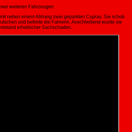
t zwei weiteren Fahrzeugen
te mit neben einem Abhang zwei geparkten Cupras. Sie schob
tschen und befreite die Fahrerin. Anschließend wurde sie
ntstand erheblicher Sachschaden.