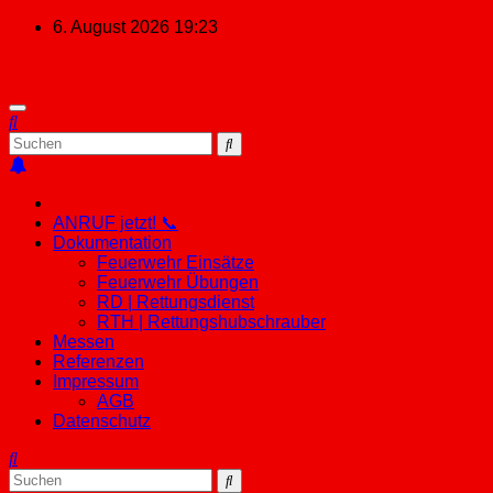
Zum
6. August 2026
19:23
Inhalt
springen
ANRUF jetzt! 📞
Dokumentation
Feuerwehr Einsätze
Feuerwehr Übungen
RD | Rettungsdienst
RTH | Rettungshubschrauber
Messen
Referenzen
Impressum
AGB
Datenschutz