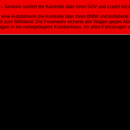
 Seniorin verliert die Kontrolle über ihren SUV und crasht mi
 eine Autofahrerin die Kontrolle über ihren BMW und kollidier
zum Stillstand. Die Feuerwehr sicherte alle Wagen gegen Abru
agen in ein nahegelegens Krankenhaus. An allen Fahrzeugen e