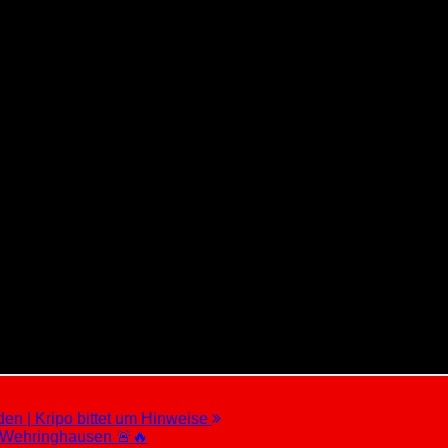
en | Kripo bittet um Hinweise
 Wehringhausen 🚨🔥