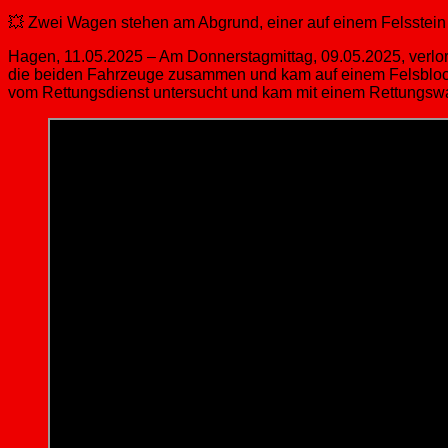
💥 Zwei Wagen stehen am Abgrund, einer auf einem Felsstein –
Hagen, 11.05.2025 – Am Donnerstagmittag, 09.05.2025, verlor
die beiden Fahrzeuge zusammen und kam auf einem Felsblock 
vom Rettungsdienst untersucht und kam mit einem Rettungsw