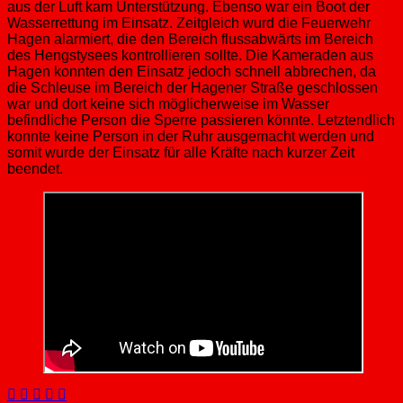
aus der Luft kam Unterstützung. Ebenso war ein Boot der
Wasserrettung im Einsatz. Zeitgleich wurd die Feuerwehr
Hagen alarmiert, die den Bereich flussabwärts im Bereich
des Hengstysees kontrollieren sollte. Die Kameraden aus
Hagen konnten den Einsatz jedoch schnell abbrechen, da
die Schleuse im Bereich der Hagener Straße geschlossen
war und dort keine sich möglicherweise im Wasser
befindliche Person die Sperre passieren könnte. Letztendlich
konnte keine Person in der Ruhr ausgemacht werden und
somit wurde der Einsatz für alle Kräfte nach kurzer Zeit
beendet.