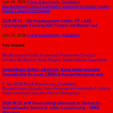
Juni 28, 2026
Frank Bauermann, Redaktion
Blaulichtreport
Doku
Feuerwehr
Feuerwehr Einsätze
Hagen
Haspe
Lokales
Ruhrgebiet
2026 06 24 – Die Kaulquappen-Retter: FF LG43
Löschgruppe Tücking füllt Tümpel mit Wasser auf
Juni 25, 2026
Frank Bauermann, Redaktion
You missed
Blaulichtreport
Doku
Feuerwehr
Feuerwehr Einsätze
Lokales
Märkischer Kreis
Region Südwestfalen
Sauerland
Unsichtbare Gefahr erkennen: Kreis bildet erstmals
Spezialkräfte für neue CBRN-Erkunderfahrzeuge aus
7. Juli 2026
Frank Bauermann, Redaktion
Blaulichtreport
Brände
Doku
Feuerwehr
Feuerwehr Einsätze
Hagen
Lennetal
Lokales
Polizei
Ruhrgebiet
2026 06 28 🔥🚨 Feuerwehrgroßeinsatz in Glutnacht –
Schrotthaufen brennt in voller Ausdehnung – NINA
WarnApp