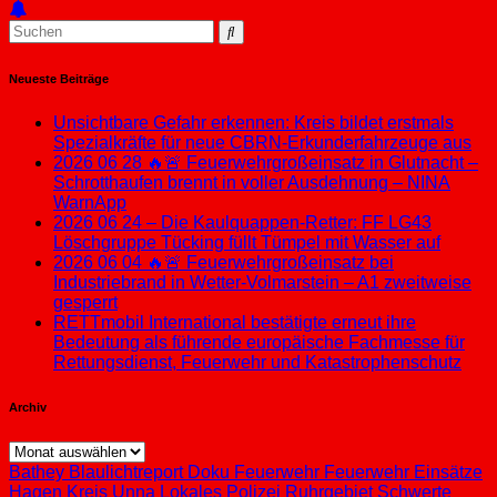
Neueste Beiträge
Unsichtbare Gefahr erkennen: Kreis bildet erstmals
Spezialkräfte für neue CBRN-Erkunderfahrzeuge aus
2026 06 28 🔥🚨 Feuerwehrgroßeinsatz in Glutnacht –
Schrotthaufen brennt in voller Ausdehnung – NINA
WarnApp
2026 06 24 – Die Kaulquappen-Retter: FF LG43
Löschgruppe Tücking füllt Tümpel mit Wasser auf
2026 06 04 🔥🚨 Feuerwehrgroßeinsatz bei
Industriebrand in Wetter-Volmarstein – A1 zweitweise
gesperrt
RETTmobil International bestätigte erneut ihre
Bedeutung als führende europäische Fachmesse für
Rettungsdienst, Feuerwehr und Katastrophenschutz
Archiv
Archiv
Bathey
Blaulichtreport
Doku
Feuerwehr
Feuerwehr Einsätze
Hagen
Kreis Unna
Lokales
Polizei
Ruhrgebiet
Schwerte