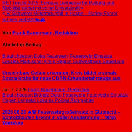
Beitragsnavigation
RETTmobil 2025: Europas Leitmesse für Rettung und
Mobilität startet mit voller Einsatzkraft
🚨 Schwerer Motorradunfall in Haspe – Harley-Fahrer
schwer verletzt 🏍️🚑
Von
Frank Bauermann, Redaktion
Ähnlicher Beitrag
Blaulichtreport
Doku
Feuerwehr
Feuerwehr Einsätze
Lokales
Märkischer Kreis
Region Südwestfalen
Sauerland
Unsichtbare Gefahr erkennen: Kreis bildet erstmals
Spezialkräfte für neue CBRN-Erkunderfahrzeuge aus
Juli 7, 2026
Frank Bauermann, Redaktion
Blaulichtreport
Brände
Doku
Feuerwehr
Feuerwehr Einsätze
Hagen
Lennetal
Lokales
Polizei
Ruhrgebiet
2026 06 28 🔥🚨 Feuerwehrgroßeinsatz in Glutnacht –
Schrotthaufen brennt in voller Ausdehnung – NINA
WarnApp