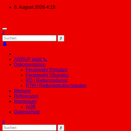
Zum
8. August 2026
4:18
Inhalt
springen
ANRUF jetzt! 📞
Dokumentation
Feuerwehr Einsätze
Feuerwehr Übungen
RD | Rettungsdienst
RTH | Rettungshubschrauber
Messen
Referenzen
Impressum
AGB
Datenschutz