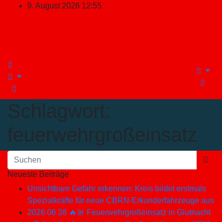
Zum
9. August 2026
12:55
Inhalt
springen
Schlagwort:
feuerwehrgroßeinsatz
Neueste Beiträge
Unsichtbare Gefahr erkennen: Kreis bildet erstmals
Spezialkräfte für neue CBRN-Erkunderfahrzeuge aus
2026 06 28 🔥🚨 Feuerwehrgroßeinsatz in Glutnacht