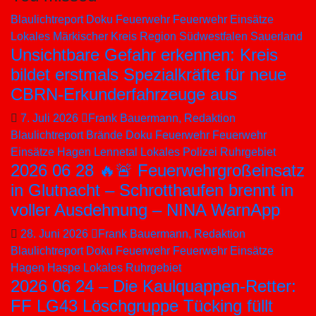
Blaulichtreport
Doku
Feuerwehr
Feuerwehr Einsätze
Lokales
Märkischer Kreis
Region Südwestfalen
Sauerland
Unsichtbare Gefahr erkennen: Kreis
bildet erstmals Spezialkräfte für neue
CBRN-Erkunderfahrzeuge aus
7. Juli 2026
Frank Bauermann, Redaktion
Blaulichtreport
Brände
Doku
Feuerwehr
Feuerwehr
Einsätze
Hagen
Lennetal
Lokales
Polizei
Ruhrgebiet
2026 06 28 🔥🚨 Feuerwehrgroßeinsatz
in Glutnacht – Schrotthaufen brennt in
voller Ausdehnung – NINA WarnApp
28. Juni 2026
Frank Bauermann, Redaktion
Blaulichtreport
Doku
Feuerwehr
Feuerwehr Einsätze
Hagen
Haspe
Lokales
Ruhrgebiet
2026 06 24 – Die Kaulquappen-Retter:
FF LG43 Löschgruppe Tücking füllt