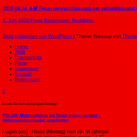
2026 06 04 🔥🚨 Feuerwehrgroßeinsatz bei Industriebrand 
4. Juni 2026
Frank Bauermann, Redaktion
Stolz präsentiert von WordPress
|
Theme: Newsup von
Theme
Home
AGB
Datenschutz
Filme
Impressum
Kontakt
Referenzen
Lesen Sie den vorherigen Eintrag:
POL-HA: Motorradfahrer bei Unfall schwer verletzt –
Rettungshubschrauber angefordert
Hagen (ots) - Heute (Montag) hielt ein 54-jähriger