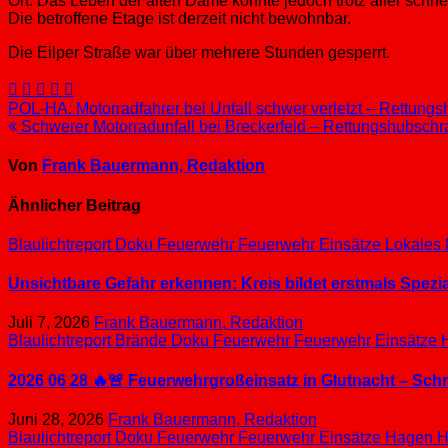
Ort. Das Leben der alten Dame konnte jedoch trotz aller schn
Die betroffene Etage ist derzeit nicht bewohnbar.
Die Eilper Straße war über mehrere Stunden gesperrt.
Beitragsnavigation
POL-HA: Motorradfahrer bei Unfall schwer verletzt – Rettung
Schwerer Motorradunfall bei Breckerfeld – Rettungshubschr
Von
Frank Bauermann, Redaktion
Ähnlicher Beitrag
Blaulichtreport
Doku
Feuerwehr
Feuerwehr Einsätze
Lokales
Unsichtbare Gefahr erkennen: Kreis bildet erstmals Spez
Juli 7, 2026
Frank Bauermann, Redaktion
Blaulichtreport
Brände
Doku
Feuerwehr
Feuerwehr Einsätze
2026 06 28 🔥🚨 Feuerwehrgroßeinsatz in Glutnacht – Sc
Juni 28, 2026
Frank Bauermann, Redaktion
Blaulichtreport
Doku
Feuerwehr
Feuerwehr Einsätze
Hagen
H