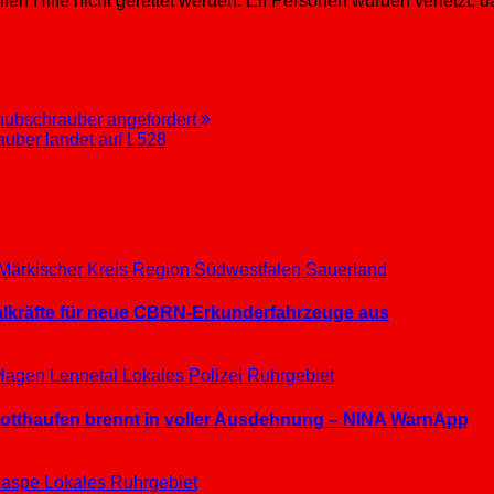
ellen Hilfe nicht gerettet werden. Elf Personen wurden verletz
shubschrauber angefordert
auber landet auf L528
Märkischer Kreis
Region Südwestfalen
Sauerland
ialkräfte für neue CBRN-Erkunderfahrzeuge aus
Hagen
Lennetal
Lokales
Polizei
Ruhrgebiet
hrotthaufen brennt in voller Ausdehnung – NINA WarnApp
aspe
Lokales
Ruhrgebiet