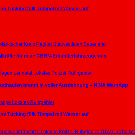
e Tücking füllt Tümpel mit Wasser auf
Märkischer Kreis
Region Südwestfalen
Sauerland
ialkräfte für neue CBRN-Erkunderfahrzeuge aus
Hagen
Lennetal
Lokales
Polizei
Ruhrgebiet
hrotthaufen brennt in voller Ausdehnung – NINA WarnApp
aspe
Lokales
Ruhrgebiet
e Tücking füllt Tümpel mit Wasser auf
euerwehr Einsätze
Lokales
Polizei
Ruhrgebiet
THW | Technisc