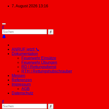
Zum
7. August 2026
13:16
Inhalt
springen
ANRUF jetzt! 📞
Dokumentation
Feuerwehr Einsätze
Feuerwehr Übungen
RD | Rettungsdienst
RTH | Rettungshubschrauber
Messen
Referenzen
Impressum
AGB
Datenschutz