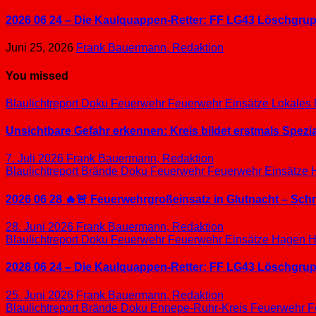
2026 06 24 – Die Kaulquappen-Retter: FF LG43 Löschgrupp
Juni 25, 2026
Frank Bauermann, Redaktion
You missed
Blaulichtreport
Doku
Feuerwehr
Feuerwehr Einsätze
Lokales
Unsichtbare Gefahr erkennen: Kreis bildet erstmals Spez
7. Juli 2026
Frank Bauermann, Redaktion
Blaulichtreport
Brände
Doku
Feuerwehr
Feuerwehr Einsätze
2026 06 28 🔥🚨 Feuerwehrgroßeinsatz in Glutnacht – Sc
28. Juni 2026
Frank Bauermann, Redaktion
Blaulichtreport
Doku
Feuerwehr
Feuerwehr Einsätze
Hagen
H
2026 06 24 – Die Kaulquappen-Retter: FF LG43 Löschgrupp
25. Juni 2026
Frank Bauermann, Redaktion
Blaulichtreport
Brände
Doku
Ennepe-Ruhr-Kreis
Feuerwehr
F