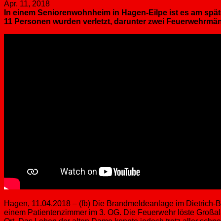
Apr. 11, 2018
In einem Seniorenwohnheim in Hagen-Eilpe ist es am sp
11 Personen wurden verletzt, darunter zwei Feuerwehrmän
Hagen, 11.04.2018 – (fb) Die Brandmeldeanlage im Dietrich-Bo
einem Patientenzimmer im 3. OG. Die Feuerwehr löste Großal