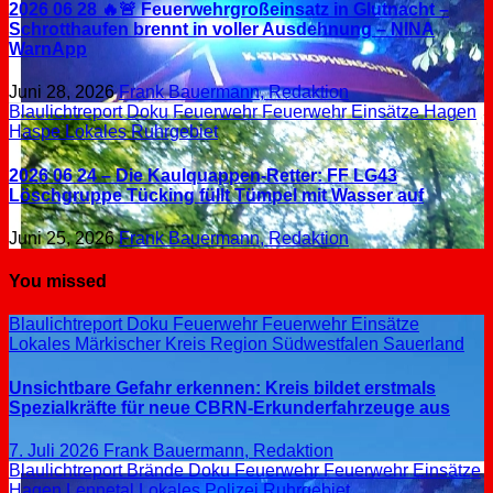
2026 06 28 🔥🚨 Feuerwehrgroßeinsatz in Glutnacht –
Schrotthaufen brennt in voller Ausdehnung – NINA
WarnApp
Juni 28, 2026
Frank Bauermann, Redaktion
Blaulichtreport
Doku
Feuerwehr
Feuerwehr Einsätze
Hagen
Haspe
Lokales
Ruhrgebiet
2026 06 24 – Die Kaulquappen-Retter: FF LG43
Löschgruppe Tücking füllt Tümpel mit Wasser auf
Juni 25, 2026
Frank Bauermann, Redaktion
You missed
Blaulichtreport
Doku
Feuerwehr
Feuerwehr Einsätze
Lokales
Märkischer Kreis
Region Südwestfalen
Sauerland
Unsichtbare Gefahr erkennen: Kreis bildet erstmals
Spezialkräfte für neue CBRN-Erkunderfahrzeuge aus
7. Juli 2026
Frank Bauermann, Redaktion
Blaulichtreport
Brände
Doku
Feuerwehr
Feuerwehr Einsätze
Hagen
Lennetal
Lokales
Polizei
Ruhrgebiet