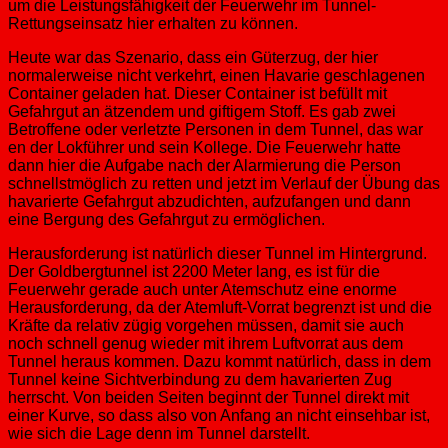
um die Leistungsfähigkeit der Feuerwehr im Tunnel-
Rettungseinsatz hier erhalten zu können​.​
Heute war das Szenario​,​ dass ein Güterzug​,​ der hier
normalerweise nicht verkehrt​,​​ ​eine​n​ Havarie geschlagenen
Container geladen hat​.​ ​Dieser Container ist befüllt mit
Gefahrgut a​n ätzendem und giftige​m​ Stoff.​ Es gab zwei
Betroffene oder verletzte Personen in dem Tunnel​,​ ​das war​
en​ der Lokführer und sein Kollege​.​ ​Die Feuerwehr​ hatte
dann hier die Aufgabe nach der Alarmierung die Person
schnellstmöglich zu retten und jetzt im Verlauf der Übung das
havarierte Gefahrgut abzudichten​,​ aufzufangen und dann
eine Bergung des Gefahrgut zu ermöglichen​.​
Herausforderung ist natürlich dieser Tunnel im Hintergrund​.​ ​
Der Goldbergtunnel ​ist ​2200 Meter lang​,​ es ist ​für ​die
Feuerwehr gerade auch unter Atemschutz eine enorme
Herausforderung​, da​ der Atemluft-Vorrat begrenzt ist und die
Kräfte da relati​​v zügig vorge​h​en müssen​,​ damit sie auch
noch schnell genug wieder mit ihre​m​ Luftvorrat aus dem
Tunnel heraus komm​​​en​​.​ ​Dazu kommt natürlich​,​ das​s​ in dem
Tunnel keine Sichtverbindung zu dem havarierten Zug
herrscht​.​ ​V​on beiden Seiten ​beginnt der Tunnel ​direkt mit
einer Kurve​,​ so dass also von Anfang an nicht einsehbar ist​,​
wie sich die Lage denn im Tunnel darstellt​.