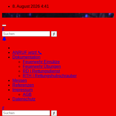
Zum
8. August 2026
4:41
Inhalt
springen
ANRUF jetzt! 📞
Dokumentation
Feuerwehr Einsätze
Feuerwehr Übungen
RD | Rettungsdienst
RTH | Rettungshubschrauber
Messen
Referenzen
Impressum
AGB
Datenschutz