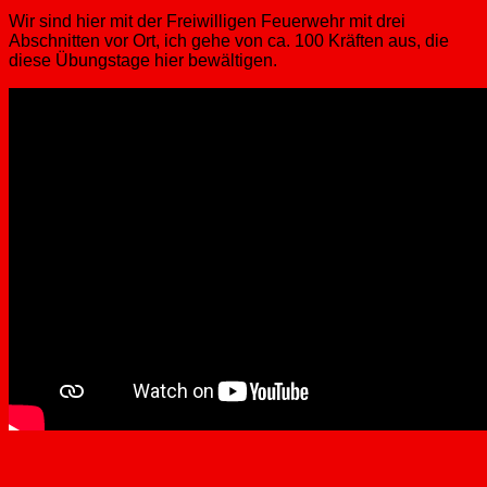
​W​ir sind hier mit der Freiwilligen Feuerwehr mit drei
Abschnitten vor Ort​,​ ich gehe von ​ca. 10​0​ Kräften aus​, die
diese Übungstage hier bewältigen​.​