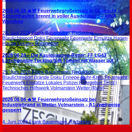
2026 06 28 🔥🚨 Feuerwehrgroßeinsatz in Glutnacht –
Schrotthaufen brennt in voller Ausdehnung – NINA
WarnApp
28. Juni 2026
Frank Bauermann, Redaktion
Blaulichtreport
Doku
Feuerwehr
Feuerwehr Einsätze
Hagen
Haspe
Lokales
Ruhrgebiet
2026 06 24 – Die Kaulquappen-Retter: FF LG43
Löschgruppe Tücking füllt Tümpel mit Wasser auf
25. Juni 2026
Frank Bauermann, Redaktion
Blaulichtreport
Brände
Doku
Ennepe-Ruhr-Kreis
Feuerwehr
Feuerwehr Einsätze
Lokales
Polizei
Ruhrgebiet
THW |
Technisches Hilfswerk
Volmarstein
Wetter (Ruhr)
2026 06 04 🔥🚨 Feuerwehrgroßeinsatz bei
Industriebrand in Wetter-Volmarstein – A1 zweitweise
gesperrt
4. Juni 2026
Frank Bauermann, Redaktion