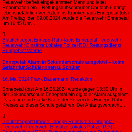
Feuerwehr befreit eingeklemmten Mann und leitet
Reanimation ein – Rettungshubschrauber Chritoph 8 bringt
lebensgefährlich Verletzten ins Krankenhaus Ennepetal (ots)
Am Freitag, den 09.08.2024 wurde die Feuerwehr Ennepetal
um 16:45 Uhr…
Blaulichtreport
Ennepe-Ruhr-Kreis
Ennepetal
Feuerwehr
Feuerwehr Einsätze
Lokales
Polizei
RD | Rettungsdienst
Ruhrgebiet
Voerde
Ennepetal: Alarm in Sekundarschule ausgelöst – keine
Gefahr für Schülerinnen u. Schüler
16. Mai 2024
Frank Bauermann, Redaktion
Ennepetal (ots) Am 16.05.2024 wurde gegen 13:30 Uhr in
der Sekundarschule Ennepetal ein digitaler Alarm ausgelöst.
Daraufhin sind starke Kräfte der Polizei des Ennepe-Ruhr-
Kreises zu dieser Schule gefahren. Der Anfangsverdacht…
Blaulichtreport
Brände
Ennepe-Ruhr-Kreis
Ennepetal
Feuerwehr
Feuerwehr Einsätze
Lokales
Polizei
RD |