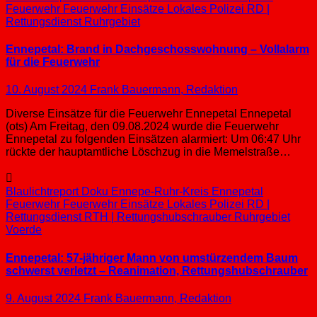
Feuerwehr
Feuerwehr Einsätze
Lokales
Polizei
RD |
Rettungsdienst
Ruhrgebiet
Ennepetal: Brand in Dachgeschosswohnung – Vollalarm
für die Feuerwehr
10. August 2024
Frank Bauermann, Redaktion
Diverse Einsätze für die Feuerwehr Ennepetal Ennepetal
(ots) Am Freitag, den 09.08.2024 wurde die Feuerwehr
Ennepetal zu folgenden Einsätzen alarmiert: Um 06:47 Uhr
rückte der hauptamtliche Löschzug in die Memelstraße…
Blaulichtreport
Doku
Ennepe-Ruhr-Kreis
Ennepetal
Feuerwehr
Feuerwehr Einsätze
Lokales
Polizei
RD |
Rettungsdienst
RTH | Rettungshubschrauber
Ruhrgebiet
Voerde
Ennepetal: 57-jähriger Mann von umstürzendem Baum
schwerst verletzt – Reanimation, Rettungshubschrauber
9. August 2024
Frank Bauermann, Redaktion