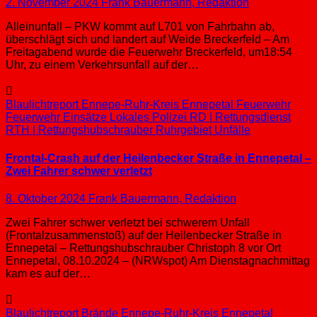
2. November 2024
Frank Bauermann, Redaktion
Alleinunfall – PKW kommt auf L701 von Fahrbahn ab,
überschlägt sich und landert auf Weide Breckerfeld – Am
Freitagabend wurde die Feuerwehr Breckerfeld, um18:54
Uhr, zu einem Verkehrsunfall auf der…
Blaulichtreport
Ennepe-Ruhr-Kreis
Ennepetal
Feuerwehr
Feuerwehr Einsätze
Lokales
Polizei
RD | Rettungsdienst
RTH | Rettungshubschrauber
Ruhrgebiet
Unfälle
Frontal-Crash auf der Heilenbecker Straße in Ennepetal –
Zwei Fahrer schwer verletzt
8. Oktober 2024
Frank Bauermann, Redaktion
Zwei Fahrer schwer verletzt bei schwerem Unfall
(Frontalzusammenstoß) auf der Heilenbecker Straße in
Ennepetal – Rettungshubschrauber Christoph 8 vor Ort
Ennepetal, 08.10.2024 – (NRWspot) Am Dienstagnachmittag
kam es auf der…
Blaulichtreport
Brände
Ennepe-Ruhr-Kreis
Ennepetal