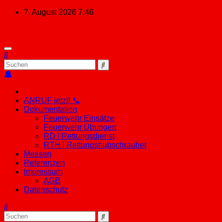
Zum
7. August 2026
7:46
Inhalt
springen
ANRUF jetzt! 📞
Dokumentation
Feuerwehr Einsätze
Feuerwehr Übungen
RD | Rettungsdienst
RTH | Rettungshubschrauber
Messen
Referenzen
Impressum
AGB
Datenschutz