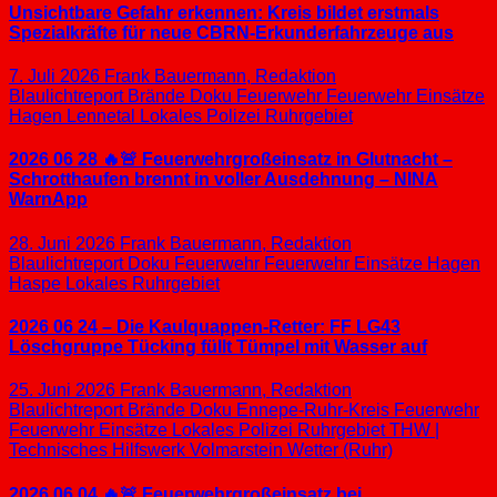
Unsichtbare Gefahr erkennen: Kreis bildet erstmals
Spezialkräfte für neue CBRN-Erkunderfahrzeuge aus
7. Juli 2026
Frank Bauermann, Redaktion
Blaulichtreport
Brände
Doku
Feuerwehr
Feuerwehr Einsätze
Hagen
Lennetal
Lokales
Polizei
Ruhrgebiet
2026 06 28 🔥🚨 Feuerwehrgroßeinsatz in Glutnacht –
Schrotthaufen brennt in voller Ausdehnung – NINA
WarnApp
28. Juni 2026
Frank Bauermann, Redaktion
Blaulichtreport
Doku
Feuerwehr
Feuerwehr Einsätze
Hagen
Haspe
Lokales
Ruhrgebiet
2026 06 24 – Die Kaulquappen-Retter: FF LG43
Löschgruppe Tücking füllt Tümpel mit Wasser auf
25. Juni 2026
Frank Bauermann, Redaktion
Blaulichtreport
Brände
Doku
Ennepe-Ruhr-Kreis
Feuerwehr
Feuerwehr Einsätze
Lokales
Polizei
Ruhrgebiet
THW |
Technisches Hilfswerk
Volmarstein
Wetter (Ruhr)
2026 06 04 🔥🚨 Feuerwehrgroßeinsatz bei