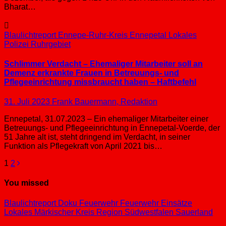
Bharat…
Blaulichtreport
Ennepe-Ruhr-Kreis
Ennepetal
Lokales
Polizei
Ruhrgebiet
Schlimmer Verdacht – Ehemaliger Mitarbeiter soll an
Demenz erkrankte Frauen in Betreuungs- und
Pflegeeinrichtung missbraucht haben – Haftbefehl
31. Juli 2023
Frank Bauermann, Redaktion
Ennepetal, 31.07.2023 – Ein ehemaliger Mitarbeiter einer
Betreuungs- und Pflegeeinrichtung in Ennepetal-Voerde, der
51 Jahre alt ist, steht dringend im Verdacht, in seiner
Funktion als Pflegekraft von April 2021 bis…
Seitennummerierung
1
2
der
You missed
Beiträge
Blaulichtreport
Doku
Feuerwehr
Feuerwehr Einsätze
Lokales
Märkischer Kreis
Region Südwestfalen
Sauerland