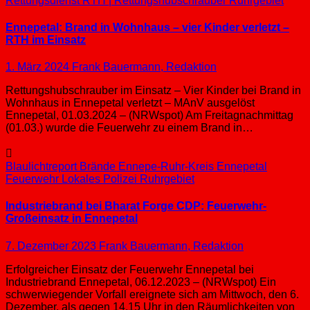
Rettungsdienst
RTH | Rettungshubschrauber
Ruhrgebiet
Ennepetal: Brand in Wohnhaus – vier Kinder verletzt –
RTH im Einsatz
1. März 2024
Frank Bauermann, Redaktion
Rettungshubschrauber im Einsatz – Vier Kinder bei Brand in
Wohnhaus in Ennepetal verletzt – MAnV ausgelöst
Ennepetal, 01.03.2024 – (NRWspot) Am Freitagnachmittag
(01.03.) wurde die Feuerwehr zu einem Brand in…
Blaulichtreport
Brände
Ennepe-Ruhr-Kreis
Ennepetal
Feuerwehr
Lokales
Polizei
Ruhrgebiet
Industriebrand bei Bharat Forge CDP: Feuerwehr-
Großeinsatz in Ennepetal
7. Dezember 2023
Frank Bauermann, Redaktion
Erfolgreicher Einsatz der Feuerwehr Ennepetal bei
Industriebrand Ennepetal, 06.12.2023 – (NRWspot) Ein
schwerwiegender Vorfall ereignete sich am Mittwoch, den 6.
Dezember, als gegen 14.15 Uhr in den Räumlichkeiten von