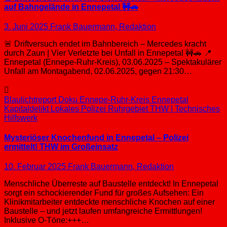
auf Bahngelände in Ennepetal 🚧🚗
3. Juni 2025
Frank Bauermann, Redaktion
🚨 Driftversuch endet im Bahnbereich – Mercedes kracht
durch Zaun | Vier Verletzte bei Unfall in Ennepetal 🚧🚗 📍
Ennepetal (Ennepe-Ruhr-Kreis), 03.06.2025 – Spektakulärer
Unfall am Montagabend, 02.06.2025, gegen 21:30…
Blaulichtreport
Doku
Ennepe-Ruhr-Kreis
Ennepetal
Kapitaldelikt
Lokales
Polizei
Ruhrgebiet
THW | Technisches
Hilfswerk
Mysteriöser Knochenfund in Ennepetal – Polizei
ermittelt! THW im Großeinsatz
10. Februar 2025
Frank Bauermann, Redaktion
Menschliche Überreste auf Baustelle entdeckt! In Ennepetal
sorgt ein schockierender Fund für großes Aufsehen: Ein
Klinikmitarbeiter entdeckte menschliche Knochen auf einer
Baustelle – und jetzt laufen umfangreiche Ermittlungen!
Inklusive O-Töne:+++…