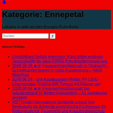
Kategorie:
Ennepetal
Lokales in und um den Ennepe-Ruhr-Kreis
Neueste Beiträge
Unsichtbare Gefahr erkennen: Kreis bildet erstmals
Spezialkräfte für neue CBRN-Erkunderfahrzeuge aus
2026 06 28 🔥🚨 Feuerwehrgroßeinsatz in Glutnacht –
Schrotthaufen brennt in voller Ausdehnung – NINA
WarnApp
2026 06 24 – Die Kaulquappen-Retter: FF LG43
Löschgruppe Tücking füllt Tümpel mit Wasser auf
2026 06 04 🔥🚨 Feuerwehrgroßeinsatz bei
Industriebrand in Wetter-Volmarstein – A1 zweitweise
gesperrt
RETTmobil International bestätigte erneut ihre
Bedeutung als führende europäische Fachmesse für
Rettungsdienst, Feuerwehr und Katastrophenschutz