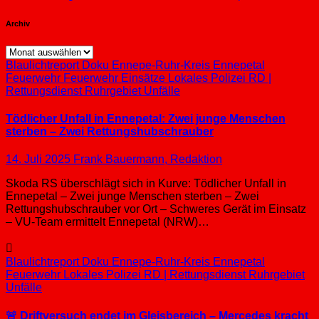
Archiv
Archiv
Blaulichtreport
Doku
Ennepe-Ruhr-Kreis
Ennepetal
Feuerwehr
Feuerwehr Einsätze
Lokales
Polizei
RD |
Rettungsdienst
Ruhrgebiet
Unfälle
Tödlicher Unfall in Ennepetal: Zwei junge Menschen
sterben – Zwei Rettungshubschrauber
14. Juli 2025
Frank Bauermann, Redaktion
Skoda RS überschlägt sich in Kurve: Tödlicher Unfall in
Ennepetal – Zwei junge Menschen sterben – Zwei
Rettungshubschrauber vor Ort – Schweres Gerät im Einsatz
– VU-Team ermittelt Ennepetal (NRW)…
Blaulichtreport
Doku
Ennepe-Ruhr-Kreis
Ennepetal
Feuerwehr
Lokales
Polizei
RD | Rettungsdienst
Ruhrgebiet
Unfälle
🚨 Driftversuch endet im Gleisbereich – Mercedes kracht