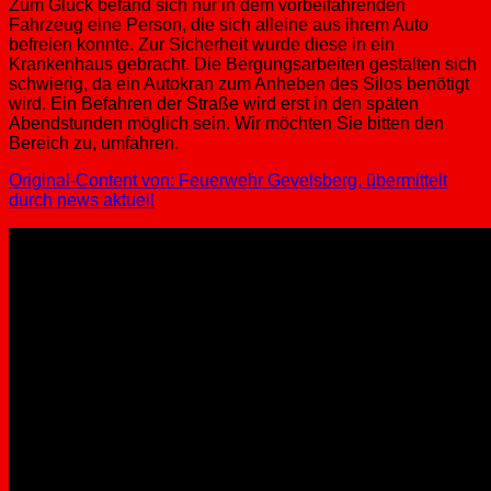
Zum Glück befand sich nur in dem vorbeifahrenden
Fahrzeug eine Person, die sich alleine aus ihrem Auto
befreien konnte. Zur Sicherheit wurde diese in ein
Krankenhaus gebracht. Die Bergungsarbeiten gestalten sich
schwierig, da ein Autokran zum Anheben des Silos benötigt
wird. Ein Befahren der Straße wird erst in den späten
Abendstunden möglich sein. Wir möchten Sie bitten den
Bereich zu, umfahren.
Original-Content von: Feuerwehr Gevelsberg, übermittelt
durch news aktuell