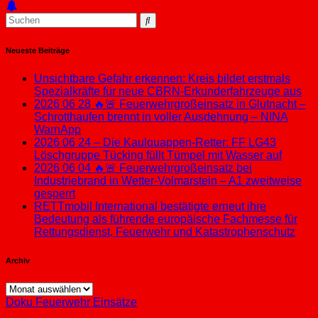
Neueste Beiträge
Unsichtbare Gefahr erkennen: Kreis bildet erstmals
Spezialkräfte für neue CBRN-Erkunderfahrzeuge aus
2026 06 28 🔥🚨 Feuerwehrgroßeinsatz in Glutnacht –
Schrotthaufen brennt in voller Ausdehnung – NINA
WarnApp
2026 06 24 – Die Kaulquappen-Retter: FF LG43
Löschgruppe Tücking füllt Tümpel mit Wasser auf
2026 06 04 🔥🚨 Feuerwehrgroßeinsatz bei
Industriebrand in Wetter-Volmarstein – A1 zweitweise
gesperrt
RETTmobil International bestätigte erneut ihre
Bedeutung als führende europäische Fachmesse für
Rettungsdienst, Feuerwehr und Katastrophenschutz
Archiv
Archiv
Doku
Feuerwehr Einsätze