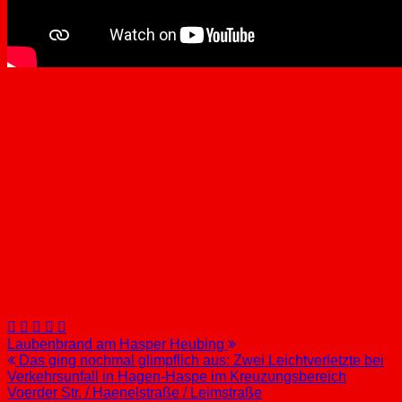
Beitragsnavigation
Laubenbrand am Hasper Heubing
Das ging nochmal glimpflich aus: Zwei Leichtverletzte bei
Verkehrsunfall in Hagen-Haspe im Kreuzungsbereich
Voerder Str. / Haenelstraße / Leimstraße