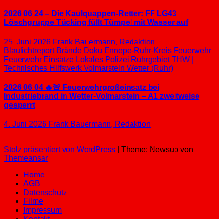
2026 06 24 – Die Kaulquappen-Retter: FF LG43
Löschgruppe Tücking füllt Tümpel mit Wasser auf
25. Juni 2026
Frank Bauermann, Redaktion
Blaulichtreport
Brände
Doku
Ennepe-Ruhr-Kreis
Feuerwehr
Feuerwehr Einsätze
Lokales
Polizei
Ruhrgebiet
THW |
Technisches Hilfswerk
Volmarstein
Wetter (Ruhr)
2026 06 04 🔥🚨 Feuerwehrgroßeinsatz bei
Industriebrand in Wetter-Volmarstein – A1 zweitweise
gesperrt
4. Juni 2026
Frank Bauermann, Redaktion
Stolz präsentiert von WordPress
|
Theme: Newsup von
Themeansar
Home
AGB
Datenschutz
Filme
Impressum
Kontakt