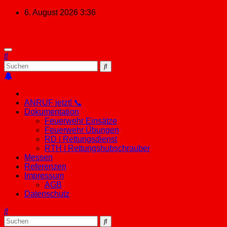
Zum
6. August 2026
3:36
Inhalt
springen
ANRUF jetzt! 📞
Dokumentation
Feuerwehr Einsätze
Feuerwehr Übungen
RD | Rettungsdienst
RTH | Rettungshubschrauber
Messen
Referenzen
Impressum
AGB
Datenschutz