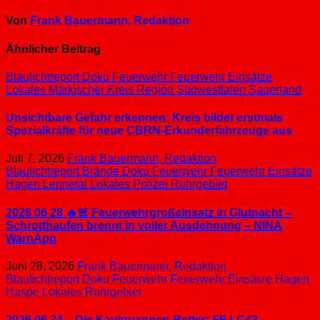
Von
Frank Bauermann, Redaktion
Ähnlicher Beitrag
Blaulichtreport
Doku
Feuerwehr
Feuerwehr Einsätze
Lokales
Märkischer Kreis
Region Südwestfalen
Sauerland
Unsichtbare Gefahr erkennen: Kreis bildet erstmals
Spezialkräfte für neue CBRN-Erkunderfahrzeuge aus
Juli 7, 2026
Frank Bauermann, Redaktion
Blaulichtreport
Brände
Doku
Feuerwehr
Feuerwehr Einsätze
Hagen
Lennetal
Lokales
Polizei
Ruhrgebiet
2026 06 28 🔥🚨 Feuerwehrgroßeinsatz in Glutnacht –
Schrotthaufen brennt in voller Ausdehnung – NINA
WarnApp
Juni 28, 2026
Frank Bauermann, Redaktion
Blaulichtreport
Doku
Feuerwehr
Feuerwehr Einsätze
Hagen
Haspe
Lokales
Ruhrgebiet
2026 06 24 – Die Kaulquappen-Retter: FF LG43