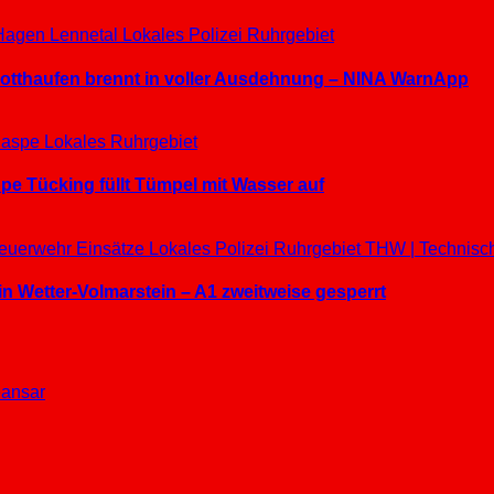
Hagen
Lennetal
Lokales
Polizei
Ruhrgebiet
hrotthaufen brennt in voller Ausdehnung – NINA WarnApp
aspe
Lokales
Ruhrgebiet
e Tücking füllt Tümpel mit Wasser auf
euerwehr Einsätze
Lokales
Polizei
Ruhrgebiet
THW | Technisc
in Wetter-Volmarstein – A1 zweitweise gesperrt
ansar