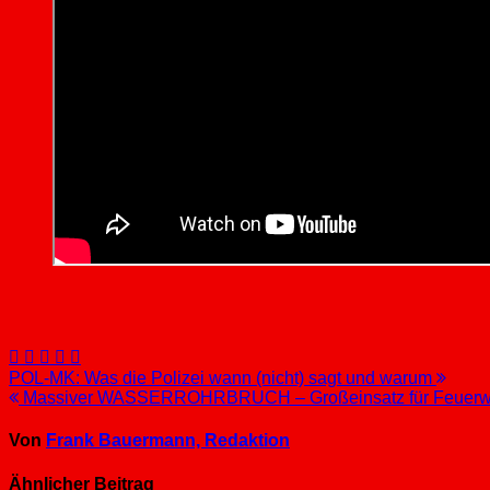
Beitragsnavigation
POL-MK: Was die Polizei wann (nicht) sagt und warum
Massiver WASSERROHRBRUCH – Großeinsatz für Feuerwehr
Von
Frank Bauermann, Redaktion
Ähnlicher Beitrag