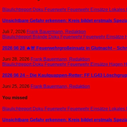
Blaulichtreport
Doku
Feuerwehr
Feuerwehr Einsätze
Lokales
Unsichtbare Gefahr erkennen: Kreis bildet erstmals Spez
Juli 7, 2026
Frank Bauermann, Redaktion
Blaulichtreport
Brände
Doku
Feuerwehr
Feuerwehr Einsätze
2026 06 28 🔥🚨 Feuerwehrgroßeinsatz in Glutnacht – Sc
Juni 28, 2026
Frank Bauermann, Redaktion
Blaulichtreport
Doku
Feuerwehr
Feuerwehr Einsätze
Hagen
H
2026 06 24 – Die Kaulquappen-Retter: FF LG43 Löschgrupp
Juni 25, 2026
Frank Bauermann, Redaktion
You missed
Blaulichtreport
Doku
Feuerwehr
Feuerwehr Einsätze
Lokales
Unsichtbare Gefahr erkennen: Kreis bildet erstmals Spez