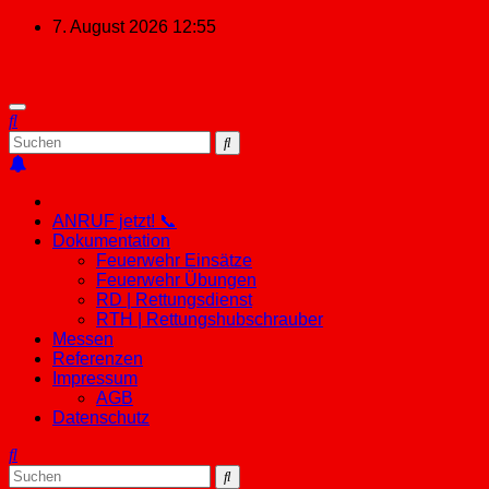
Zum
7. August 2026
12:55
Inhalt
springen
ANRUF jetzt! 📞
Dokumentation
Feuerwehr Einsätze
Feuerwehr Übungen
RD | Rettungsdienst
RTH | Rettungshubschrauber
Messen
Referenzen
Impressum
AGB
Datenschutz