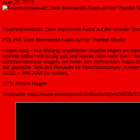
Aug. 26, 2019
Feuerwehreinsatz: Zwei brennende Autos auf der Voerder S
POL-HA: Zwei brennende Autos auf der Voerder Straße
Hagen (ots) – Aus bislang ungeklärter Ursache fingen am Sonn
brannte dabei vollständig aus und konnte nicht mehr durch die
kennzeichenloser Wagen, der hinter den brennenden Autos abg
der geplatzte Tank des Renaults für Verschmutzungen in eine
02331 – 986 2066 zu melden.
OTS: Polizei Hagen
Textquelle: https://www.presseportal.de/blaulicht/pm/30835/4