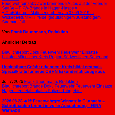
Beitragsnavigation
Feuerwehreinsatz: Zwei brennende Autos auf der Voerder
Straße – PKW-Brände in Hagen-Haspe
Großübung – Malteser probten am 07.09.2019 in
Wickede/Ruhr – Hilfe bei großflächigem 36-stündigem
Stromausfall
Von
Frank Bauermann, Redaktion
Ähnlicher Beitrag
Blaulichtreport
Doku
Feuerwehr
Feuerwehr Einsätze
Lokales
Märkischer Kreis
Region Südwestfalen
Sauerland
Unsichtbare Gefahr erkennen: Kreis bildet erstmals
Spezialkräfte für neue CBRN-Erkunderfahrzeuge aus
Juli 7, 2026
Frank Bauermann, Redaktion
Blaulichtreport
Brände
Doku
Feuerwehr
Feuerwehr Einsätze
Hagen
Lennetal
Lokales
Polizei
Ruhrgebiet
2026 06 28 🔥🚨 Feuerwehrgroßeinsatz in Glutnacht –
Schrotthaufen brennt in voller Ausdehnung – NINA
WarnApp