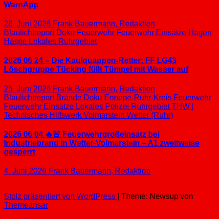
WarnApp
28. Juni 2026
Frank Bauermann, Redaktion
Blaulichtreport
Doku
Feuerwehr
Feuerwehr Einsätze
Hagen
Haspe
Lokales
Ruhrgebiet
2026 06 24 – Die Kaulquappen-Retter: FF LG43
Löschgruppe Tücking füllt Tümpel mit Wasser auf
25. Juni 2026
Frank Bauermann, Redaktion
Blaulichtreport
Brände
Doku
Ennepe-Ruhr-Kreis
Feuerwehr
Feuerwehr Einsätze
Lokales
Polizei
Ruhrgebiet
THW |
Technisches Hilfswerk
Volmarstein
Wetter (Ruhr)
2026 06 04 🔥🚨 Feuerwehrgroßeinsatz bei
Industriebrand in Wetter-Volmarstein – A1 zweitweise
gesperrt
4. Juni 2026
Frank Bauermann, Redaktion
Stolz präsentiert von WordPress
|
Theme: Newsup von
Themeansar