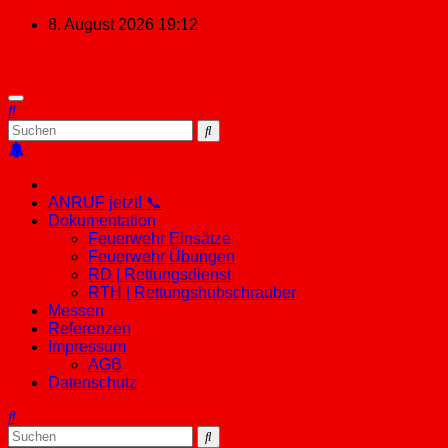
Zum
8. August 2026
19:12
Inhalt
springen
ANRUF jetzt! 📞
Dokumentation
Feuerwehr Einsätze
Feuerwehr Übungen
RD | Rettungsdienst
RTH | Rettungshubschrauber
Messen
Referenzen
Impressum
AGB
Datenschutz