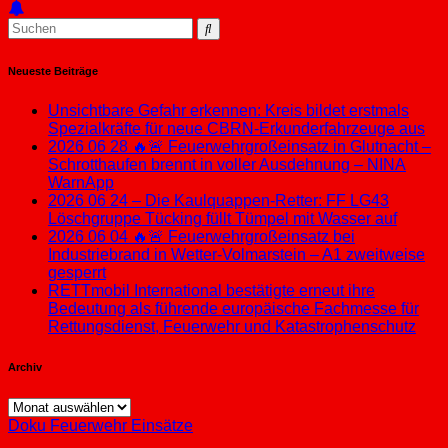
Neueste Beiträge
Unsichtbare Gefahr erkennen: Kreis bildet erstmals
Spezialkräfte für neue CBRN-Erkunderfahrzeuge aus
2026 06 28 🔥🚨 Feuerwehrgroßeinsatz in Glutnacht –
Schrotthaufen brennt in voller Ausdehnung – NINA
WarnApp
2026 06 24 – Die Kaulquappen-Retter: FF LG43
Löschgruppe Tücking füllt Tümpel mit Wasser auf
2026 06 04 🔥🚨 Feuerwehrgroßeinsatz bei
Industriebrand in Wetter-Volmarstein – A1 zweitweise
gesperrt
RETTmobil International bestätigte erneut ihre
Bedeutung als führende europäische Fachmesse für
Rettungsdienst, Feuerwehr und Katastrophenschutz
Archiv
Archiv
Doku
Feuerwehr Einsätze