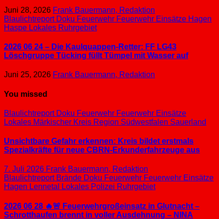
Juni 28, 2026
Frank Bauermann, Redaktion
Blaulichtreport
Doku
Feuerwehr
Feuerwehr Einsätze
Hagen
Haspe
Lokales
Ruhrgebiet
2026 06 24 – Die Kaulquappen-Retter: FF LG43
Löschgruppe Tücking füllt Tümpel mit Wasser auf
Juni 25, 2026
Frank Bauermann, Redaktion
You missed
Blaulichtreport
Doku
Feuerwehr
Feuerwehr Einsätze
Lokales
Märkischer Kreis
Region Südwestfalen
Sauerland
Unsichtbare Gefahr erkennen: Kreis bildet erstmals
Spezialkräfte für neue CBRN-Erkunderfahrzeuge aus
7. Juli 2026
Frank Bauermann, Redaktion
Blaulichtreport
Brände
Doku
Feuerwehr
Feuerwehr Einsätze
Hagen
Lennetal
Lokales
Polizei
Ruhrgebiet
2026 06 28 🔥🚨 Feuerwehrgroßeinsatz in Glutnacht –
Schrotthaufen brennt in voller Ausdehnung – NINA