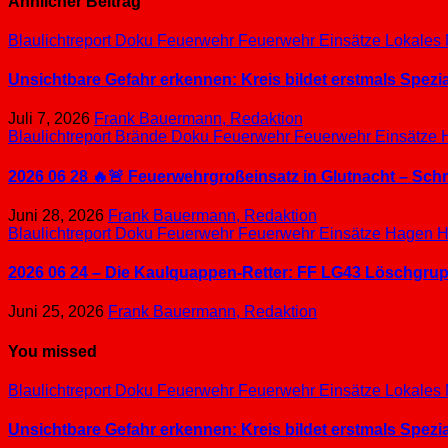
Ähnlicher Beitrag
Blaulichtreport
Doku
Feuerwehr
Feuerwehr Einsätze
Lokales
Unsichtbare Gefahr erkennen: Kreis bildet erstmals Spez
Juli 7, 2026
Frank Bauermann, Redaktion
Blaulichtreport
Brände
Doku
Feuerwehr
Feuerwehr Einsätze
2026 06 28 🔥🚨 Feuerwehrgroßeinsatz in Glutnacht – Sc
Juni 28, 2026
Frank Bauermann, Redaktion
Blaulichtreport
Doku
Feuerwehr
Feuerwehr Einsätze
Hagen
H
2026 06 24 – Die Kaulquappen-Retter: FF LG43 Löschgrupp
Juni 25, 2026
Frank Bauermann, Redaktion
You missed
Blaulichtreport
Doku
Feuerwehr
Feuerwehr Einsätze
Lokales
Unsichtbare Gefahr erkennen: Kreis bildet erstmals Spez