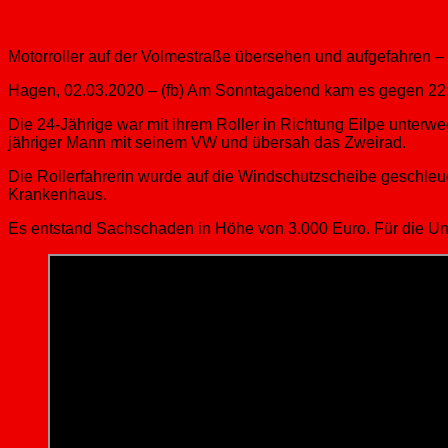
Motorroller auf der Volmestraße übersehen und aufgefahren – R
Hagen, 02.03.2020 – (fb) Am Sonntagabend kam es gegen 22:40
Die 24-Jährige war mit ihrem Roller in Richtung Eilpe unterweg
jähriger Mann mit seinem VW und übersah das Zweirad.
Die Rollerfahrerin wurde auf die Windschutzscheibe geschleud
Krankenhaus.
Es entstand Sachschaden in Höhe von 3.000 Euro. Für die Un