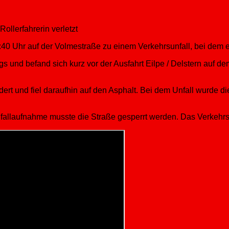
ollerfahrerin verletzt
 Uhr auf der Volmestraße zu einem Verkehrsunfall, bei dem ei
s und befand sich kurz vor der Ausfahrt Eilpe / Delstern auf dem
ert und fiel daraufhin auf den Asphalt. Bei dem Unfall wurde d
fallaufnahme musste die Straße gesperrt werden. Das Verkehr