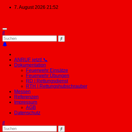
Zum
7. August 2026
21:52
Inhalt
springen
ANRUF jetzt! 📞
Dokumentation
Feuerwehr Einsätze
Feuerwehr Übungen
RD | Rettungsdienst
RTH | Rettungshubschrauber
Messen
Referenzen
Impressum
AGB
Datenschutz