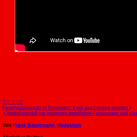
Beitragsnavigation
Feuerwehreinsatz in Ennepetal: Kind aus Ennepe gerettet
Verkehrsunfall mit mehreren beteiligten Fahrzeugen und vi
Von
Frank Bauermann, Redaktion