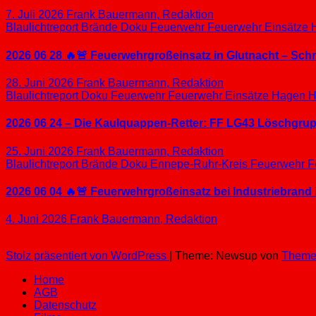
7. Juli 2026
Frank Bauermann, Redaktion
Blaulichtreport
Brände
Doku
Feuerwehr
Feuerwehr Einsätze
2026 06 28 🔥🚨 Feuerwehrgroßeinsatz in Glutnacht – Sc
28. Juni 2026
Frank Bauermann, Redaktion
Blaulichtreport
Doku
Feuerwehr
Feuerwehr Einsätze
Hagen
H
2026 06 24 – Die Kaulquappen-Retter: FF LG43 Löschgrupp
25. Juni 2026
Frank Bauermann, Redaktion
Blaulichtreport
Brände
Doku
Ennepe-Ruhr-Kreis
Feuerwehr
F
2026 06 04 🔥🚨 Feuerwehrgroßeinsatz bei Industriebrand 
4. Juni 2026
Frank Bauermann, Redaktion
Stolz präsentiert von WordPress
|
Theme: Newsup von
Theme
Home
AGB
Datenschutz