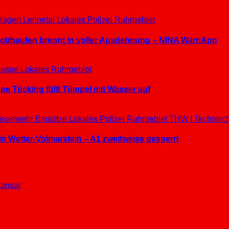
Hagen
Lennetal
Lokales
Polizei
Ruhrgebiet
hrotthaufen brennt in voller Ausdehnung – NINA WarnApp
aspe
Lokales
Ruhrgebiet
e Tücking füllt Tümpel mit Wasser auf
euerwehr Einsätze
Lokales
Polizei
Ruhrgebiet
THW | Technisc
in Wetter-Volmarstein – A1 zweitweise gesperrt
ansar