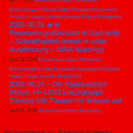
Juli 7, 2026
Frank Bauermann, Redaktion
Blaulichtreport
Brände
Doku
Feuerwehr
Feuerwehr
Einsätze
Hagen
Lennetal
Lokales
Polizei
Ruhrgebiet
2026 06 28 🔥🚨
Feuerwehrgroßeinsatz in Glutnacht
– Schrotthaufen brennt in voller
Ausdehnung – NINA WarnApp
Juni 28, 2026
Frank Bauermann, Redaktion
Blaulichtreport
Doku
Feuerwehr
Feuerwehr Einsätze
Hagen
Haspe
Lokales
Ruhrgebiet
2026 06 24 – Die Kaulquappen-
Retter: FF LG43 Löschgruppe
Tücking füllt Tümpel mit Wasser auf
Juni 25, 2026
Frank Bauermann, Redaktion
Ein Kommentar zu „[Explosion in Hemer]