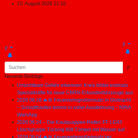
Zum
10. August 2026
21:16
Inhalt
springen
Neueste Beiträge
Unsichtbare Gefahr erkennen: Kreis bildet erstmals
Spezialkräfte für neue CBRN-Erkunderfahrzeuge aus
2026 06 28 🔥🚨 Feuerwehrgroßeinsatz in Glutnacht
– Schrotthaufen brennt in voller Ausdehnung – NINA
WarnApp
2026 06 24 – Die Kaulquappen-Retter: FF LG43
Löschgruppe Tücking füllt Tümpel mit Wasser auf
2026 06 04 🔥🚨 Feuerwehrgroßeinsatz bei