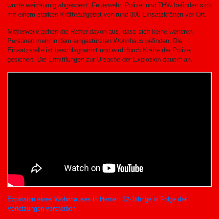
wurde weiträumig abgesperrt. Feuerwehr, Polizei und THW befinden sich
mit einem starken Kräfteaufgebot von rund 300 Einsatzkräften vor Ort.
Mittlerweile gehen die Retter davon aus, dass sich keine weiteren
Personen mehr in dem eingestürzten Wohnhaus befinden. Die
Einsatzstelle ist beschlagnahmt und wird durch Kräfte der Polizei
gesichert. Die Ermittlungen zur Ursache der Explosion dauern an.
Explosion eines Wohnhauses in Hemer: 32-Jährige in Folge der
Verletzungen verstorben