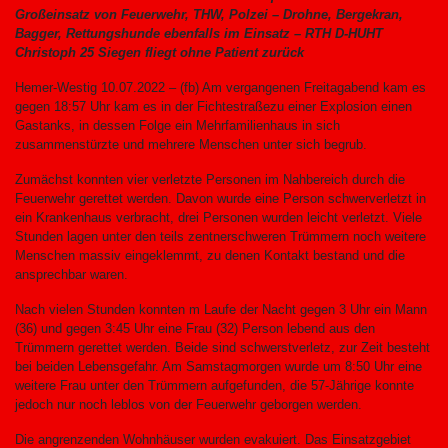
Großeinsatz von Feuerwehr, THW, Polzei – Drohne, Bergekran,
Bagger, Rettungshunde ebenfalls im Einsatz – RTH D-HUHT
Christoph 25 Siegen fliegt ohne Patient zurück
Hemer-Westig 10.07.2022 – (fb) Am vergangenen Freitagabend kam es
gegen 18:57 Uhr kam es in der Fichtestraßezu einer Explosion einen
Gastanks, in dessen Folge ein Mehrfamilienhaus in sich
zusammenstürzte und mehrere Menschen unter sich begrub.
Zumächst konnten vier verletzte Personen im Nahbereich durch die
Feuerwehr gerettet werden. Davon wurde eine Person schwerverletzt in
ein Krankenhaus verbracht, drei Personen wurden leicht verletzt. Viele
Stunden lagen unter den teils zentnerschweren Trümmern noch weitere
Menschen massiv eingeklemmt, zu denen Kontakt bestand und die
ansprechbar waren.
Nach vielen Stunden konnten m Laufe der Nacht gegen 3 Uhr ein Mann
(36) und gegen 3:45 Uhr eine Frau (32) Person lebend aus den
Trümmern gerettet werden. Beide sind schwerstverletz, zur Zeit besteht
bei beiden Lebensgefahr. Am Samstagmorgen wurde um 8:50 Uhr eine
weitere Frau unter den Trümmern aufgefunden, die 57-Jährige konnte
jedoch nur noch leblos von der Feuerwehr geborgen werden.
Die angrenzenden Wohnhäuser wurden evakuiert. Das Einsatzgebiet