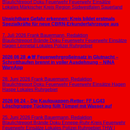
Blaulichtreport
Doku
Feuerwehr
Feuerwehr Einsätze
Lokales
Märkischer Kreis
Region Südwestfalen
Sauerland
Unsichtbare Gefahr erkennen: Kreis bildet erstmals
Spezialkräfte für neue CBRN-Erkunderfahrzeuge aus
7. Juli 2026
Frank Bauermann, Redaktion
Blaulichtreport
Brände
Doku
Feuerwehr
Feuerwehr Einsätze
Hagen
Lennetal
Lokales
Polizei
Ruhrgebiet
2026 06 28 🔥🚨 Feuerwehrgroßeinsatz in Glutnacht –
Schrotthaufen brennt in voller Ausdehnung – NINA
WarnApp
28. Juni 2026
Frank Bauermann, Redaktion
Blaulichtreport
Doku
Feuerwehr
Feuerwehr Einsätze
Hagen
Haspe
Lokales
Ruhrgebiet
2026 06 24 – Die Kaulquappen-Retter: FF LG43
Löschgruppe Tücking füllt Tümpel mit Wasser auf
25. Juni 2026
Frank Bauermann, Redaktion
Blaulichtreport
Brände
Doku
Ennepe-Ruhr-Kreis
Feuerwehr
Feuerwehr Einsätze
Lokales
Polizei
Ruhrgebiet
THW |