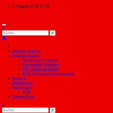
Zum
7. August 2026
22:59
Inhalt
springen
ANRUF jetzt! 📞
Dokumentation
Feuerwehr Einsätze
Feuerwehr Übungen
RD | Rettungsdienst
RTH | Rettungshubschrauber
Messen
Referenzen
Impressum
AGB
Datenschutz