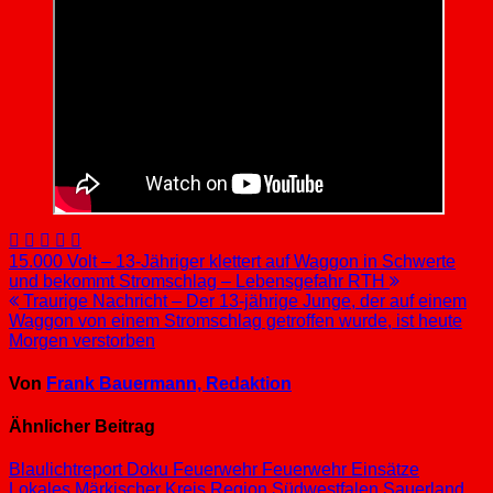
Beitragsnavigation
15.000 Volt – 13-Jähriger klettert auf Waggon in Schwerte
und bekommt Stromschlag – Lebensgefahr RTH
Traurige Nachricht – Der 13-jährige Junge, der auf einem
Waggon von einem Stromschlag getroffen wurde, ist heute
Morgen verstorben
Von
Frank Bauermann, Redaktion
Ähnlicher Beitrag
Blaulichtreport
Doku
Feuerwehr
Feuerwehr Einsätze
Lokales
Märkischer Kreis
Region Südwestfalen
Sauerland