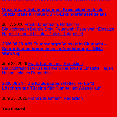
Unsichtbare Gefahr erkennen: Kreis bildet erstmals
Spezialkräfte für neue CBRN-Erkunderfahrzeuge aus
Juli 7, 2026
Frank Bauermann, Redaktion
Blaulichtreport
Brände
Doku
Feuerwehr
Feuerwehr Einsätze
Hagen
Lennetal
Lokales
Polizei
Ruhrgebiet
2026 06 28 🔥🚨 Feuerwehrgroßeinsatz in Glutnacht –
Schrotthaufen brennt in voller Ausdehnung – NINA
WarnApp
Juni 28, 2026
Frank Bauermann, Redaktion
Blaulichtreport
Doku
Feuerwehr
Feuerwehr Einsätze
Hagen
Haspe
Lokales
Ruhrgebiet
2026 06 24 – Die Kaulquappen-Retter: FF LG43
Löschgruppe Tücking füllt Tümpel mit Wasser auf
Juni 25, 2026
Frank Bauermann, Redaktion
You missed