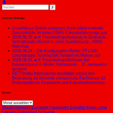
Neueste Beiträge
Unsichtbare Gefahr erkennen: Kreis bildet erstmals
Spezialkräfte für neue CBRN-Erkunderfahrzeuge aus
2026 06 28 🔥🚨 Feuerwehrgroßeinsatz in Glutnacht –
Schrotthaufen brennt in voller Ausdehnung – NINA
WarnApp
2026 06 24 – Die Kaulquappen-Retter: FF LG43
Löschgruppe Tücking füllt Tümpel mit Wasser auf
2026 06 04 🔥🚨 Feuerwehrgroßeinsatz bei
Industriebrand in Wetter-Volmarstein – A1 zweitweise
gesperrt
RETTmobil International bestätigte erneut ihre
Bedeutung als führende europäische Fachmesse für
Rettungsdienst, Feuerwehr und Katastrophenschutz
Archiv
Archiv
Blaulichtreport
Feuerwehr
Feuerwehr Einsätze
Kreis Unna
Lokales
Ruhrgebiet
Schwerte