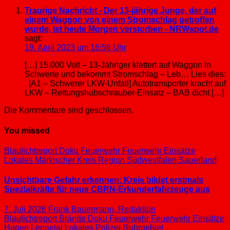
Traurige Nachricht - Der 13-jährige Junge, der auf
einem Waggon von einem Stromschlag getroffen
wurde, ist heute Morgen verstorben - NRWspot.de
sagt:
19. April 2023 um 16:56 Uhr
[…] 15.000 Volt – 13-Jähriger klettert auf Waggon in
Schwerte und bekommt Stromschlag – Leb… Lies dies:
[A1 – Schwerer LKW-Unfall] Autotransporter kracht auf
LKW – Rettungshubschrauber-Einsatz – BAB dicht […]
Die Kommentare sind geschlossen.
You missed
Blaulichtreport
Doku
Feuerwehr
Feuerwehr Einsätze
Lokales
Märkischer Kreis
Region Südwestfalen
Sauerland
Unsichtbare Gefahr erkennen: Kreis bildet erstmals
Spezialkräfte für neue CBRN-Erkunderfahrzeuge aus
7. Juli 2026
Frank Bauermann, Redaktion
Blaulichtreport
Brände
Doku
Feuerwehr
Feuerwehr Einsätze
Hagen
Lennetal
Lokales
Polizei
Ruhrgebiet