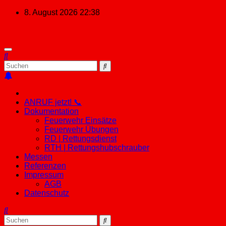
Zum
8. August 2026
22:38
Inhalt
springen
ANRUF jetzt! 📞
Dokumentation
Feuerwehr Einsätze
Feuerwehr Übungen
RD | Rettungsdienst
RTH | Rettungshubschrauber
Messen
Referenzen
Impressum
AGB
Datenschutz