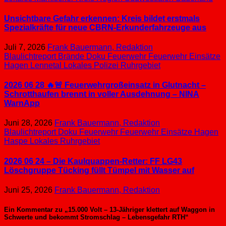
Unsichtbare Gefahr erkennen: Kreis bildet erstmals
Spezialkräfte für neue CBRN-Erkunderfahrzeuge aus
Juli 7, 2026
Frank Bauermann, Redaktion
Blaulichtreport
Brände
Doku
Feuerwehr
Feuerwehr Einsätze
Hagen
Lennetal
Lokales
Polizei
Ruhrgebiet
2026 06 28 🔥🚨 Feuerwehrgroßeinsatz in Glutnacht –
Schrotthaufen brennt in voller Ausdehnung – NINA
WarnApp
Juni 28, 2026
Frank Bauermann, Redaktion
Blaulichtreport
Doku
Feuerwehr
Feuerwehr Einsätze
Hagen
Haspe
Lokales
Ruhrgebiet
2026 06 24 – Die Kaulquappen-Retter: FF LG43
Löschgruppe Tücking füllt Tümpel mit Wasser auf
Juni 25, 2026
Frank Bauermann, Redaktion
Ein Kommentar zu „15.000 Volt – 13-Jähriger klettert auf Waggon in
Schwerte und bekommt Stromschlag – Lebensgefahr RTH“