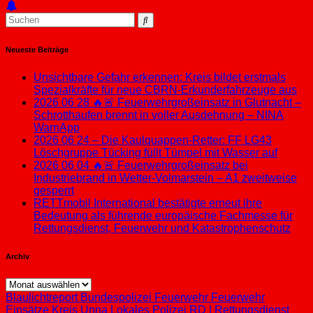
Neueste Beiträge
Unsichtbare Gefahr erkennen: Kreis bildet erstmals
Spezialkräfte für neue CBRN-Erkunderfahrzeuge aus
2026 06 28 🔥🚨 Feuerwehrgroßeinsatz in Glutnacht –
Schrotthaufen brennt in voller Ausdehnung – NINA
WarnApp
2026 06 24 – Die Kaulquappen-Retter: FF LG43
Löschgruppe Tücking füllt Tümpel mit Wasser auf
2026 06 04 🔥🚨 Feuerwehrgroßeinsatz bei
Industriebrand in Wetter-Volmarstein – A1 zweitweise
gesperrt
RETTmobil International bestätigte erneut ihre
Bedeutung als führende europäische Fachmesse für
Rettungsdienst, Feuerwehr und Katastrophenschutz
Archiv
Archiv
Blaulichtreport
Bundespolizei
Feuerwehr
Feuerwehr
Einsätze
Kreis Unna
Lokales
Polizei
RD | Rettungsdienst