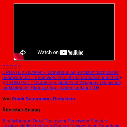
Beitragsnavigation
UPDATE zu Kamen – Wohnhaus am Reckhof nach Brand
unbewohnbar – Feuerwehr spricht von dramatischem Bild
15.000 Volt – 13-Jähriger klettert auf Waggon in Schwerte
und bekommt Stromschlag – Lebensgefahr RTH
Von
Frank Bauermann, Redaktion
Ähnlicher Beitrag
Blaulichtreport
Doku
Feuerwehr
Feuerwehr Einsätze
Lokales
Märkischer Kreis
Region Südwestfalen
Sauerland