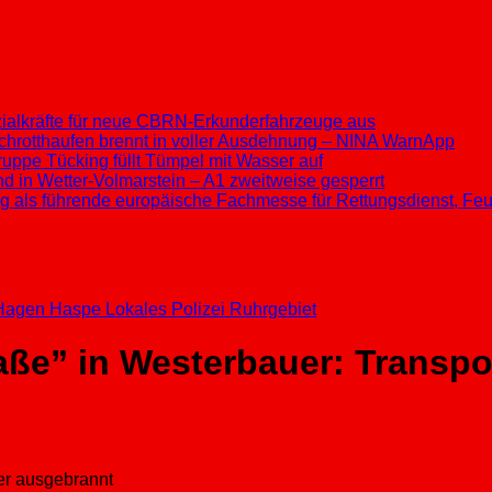
ezialkräfte für neue CBRN-Erkunderfahrzeuge aus
chrotthaufen brennt in voller Ausdehnung – NINA WarnApp
ppe Tücking füllt Tümpel mit Wasser auf
d in Wetter-Volmarstein – A1 zweitweise gesperrt
ung als führende europäische Fachmesse für Rettungsdienst, F
Hagen
Haspe
Lokales
Polizei
Ruhrgebiet
aße” in Westerbauer: Transpo