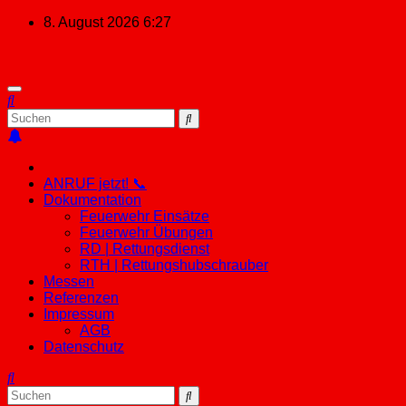
Zum
8. August 2026
6:27
Inhalt
springen
ANRUF jetzt! 📞
Dokumentation
Feuerwehr Einsätze
Feuerwehr Übungen
RD | Rettungsdienst
RTH | Rettungshubschrauber
Messen
Referenzen
Impressum
AGB
Datenschutz