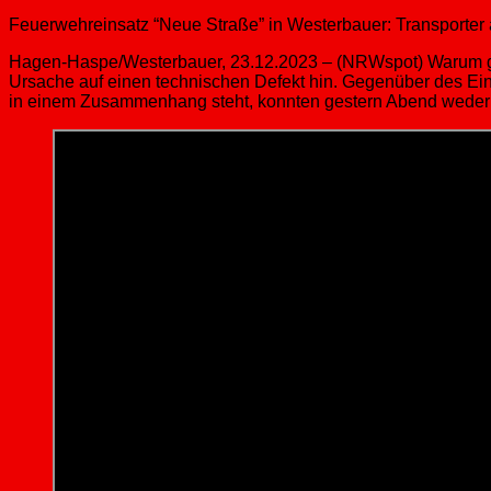
Feuerwehreinsatz “Neue Straße” in Westerbauer: Transporter
Hagen-Haspe/Westerbauer, 23.12.2023 – (NRWspot) Warum geste
Ursache auf einen technischen Defekt hin. Gegenüber des Eins
in einem Zusammenhang steht, konnten gestern Abend weder 