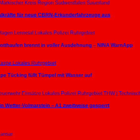
Märkischer Kreis
Region Südwestfalen
Sauerland
ialkräfte für neue CBRN-Erkunderfahrzeuge aus
Hagen
Lennetal
Lokales
Polizei
Ruhrgebiet
hrotthaufen brennt in voller Ausdehnung – NINA WarnApp
aspe
Lokales
Ruhrgebiet
e Tücking füllt Tümpel mit Wasser auf
euerwehr Einsätze
Lokales
Polizei
Ruhrgebiet
THW | Technisc
in Wetter-Volmarstein – A1 zweitweise gesperrt
ansar