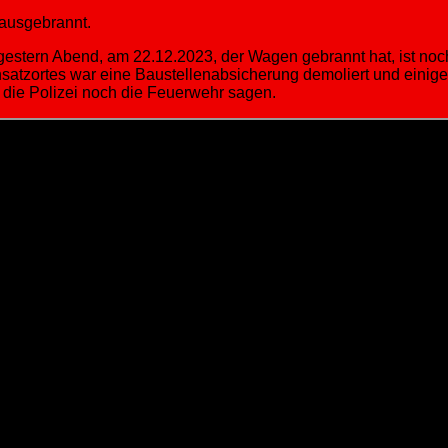
 ausgebrannt.
rn Abend, am 22.12.2023, der Wagen gebrannt hat, ist noch un
atzortes war eine Baustellenabsicherung demoliert und einige 
die Polizei noch die Feuerwehr sagen.