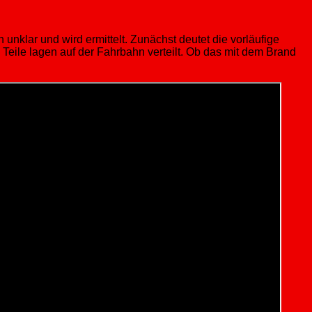
klar und wird ermittelt. Zunächst deutet die vorläufige
Teile lagen auf der Fahrbahn verteilt. Ob das mit dem Brand