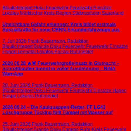
Blaulichtreport
Doku
Feuerwehr
Feuerwehr Einsätze
Lokales
Märkischer Kreis
Region Südwestfalen
Sauerland
Unsichtbare Gefahr erkennen: Kreis bildet erstmals
Spezialkräfte für neue CBRN-Erkunderfahrzeuge aus
7. Juli 2026
Frank Bauermann, Redaktion
Blaulichtreport
Brände
Doku
Feuerwehr
Feuerwehr Einsätze
Hagen
Lennetal
Lokales
Polizei
Ruhrgebiet
2026 06 28 🔥🚨 Feuerwehrgroßeinsatz in Glutnacht –
Schrotthaufen brennt in voller Ausdehnung – NINA
WarnApp
28. Juni 2026
Frank Bauermann, Redaktion
Blaulichtreport
Doku
Feuerwehr
Feuerwehr Einsätze
Hagen
Haspe
Lokales
Ruhrgebiet
2026 06 24 – Die Kaulquappen-Retter: FF LG43
Löschgruppe Tücking füllt Tümpel mit Wasser auf
25. Juni 2026
Frank Bauermann, Redaktion
Blaulichtreport
Brände
Doku
Ennepe-Ruhr-Kreis
Feuerwehr