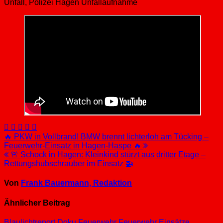
Unfall, Polizei Hagen Unfallaufnahme
Beitragsnavigation
🔥 PKW in Vollbrand! BMW brennt lichterloh am Tücking –
Feuerwehr-Einsatz in Hagen-Haspe 🔥
🚨 Schock in Hagen: Kleinkind stürzt aus dritter Etage –
Rettungshubschrauber im Einsatz 🚁
Von
Frank Bauermann, Redaktion
Ähnlicher Beitrag
Blaulichtreport
Doku
Feuerwehr
Feuerwehr Einsätze