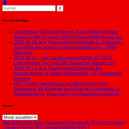
Neueste Beiträge
Unsichtbare Gefahr erkennen: Kreis bildet erstmals
Spezialkräfte für neue CBRN-Erkunderfahrzeuge aus
2026 06 28 🔥🚨 Feuerwehrgroßeinsatz in Glutnacht –
Schrotthaufen brennt in voller Ausdehnung – NINA
WarnApp
2026 06 24 – Die Kaulquappen-Retter: FF LG43
Löschgruppe Tücking füllt Tümpel mit Wasser auf
2026 06 04 🔥🚨 Feuerwehrgroßeinsatz bei
Industriebrand in Wetter-Volmarstein – A1 zweitweise
gesperrt
RETTmobil International bestätigte erneut ihre
Bedeutung als führende europäische Fachmesse für
Rettungsdienst, Feuerwehr und Katastrophenschutz
Archiv
Archiv
Blaulichtreport
Doku
Feuerwehr
Feuerwehr Einsätze
Hagen
Lokales
Polizei
RD | Rettungsdienst
RTH |