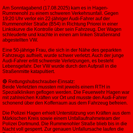
Am Sonntagabend (17.08.2025) kam es in Hagen-
Rummenohl zu einem schweren Verkehrsunfall. Gegen
19:20 Uhr verlor ein 22-jähriger Audi-Fahrer auf der
Rummenohler Straße (B54) in Richtung Priorei in einer
Linkskurve die Kontrolle über sein Fahrzeug. Der Wagen
schleuderte und krachte in einen am linken Straßenrand
abgestellten VW.
Eine 50-jährige Frau, die sich in der Nähe des geparkten
Fahrzeugs aufhielt, wurde schwer verletzt. Auch der junge
Audi-Fahrer erlitt schwerste Verletzungen, es besteht
Lebensgefahr. Der VW wurde durch den Aufprall in die
Straßenmitte katapultiert.
🔴 Rettungshubschrauber-Einsatz:
Beide Verletzten mussten mit jeweils einem RTH in
Spezialkliniken geflogen werden. Die Feuerwehr Hagen war
mit zahlreichen Kräften vor Ort und musste den Audi-Fahrer
schonend über den Kofferraum aus dem Fahrzeug befreien.
Die Polizei Hagen erhielt Unterstützung von Kräften aus dem
Märkischen Kreis sowie einem Unfallaufnahmeteam der
Polizei Dortmund. Die Rummenohler Straße blieb bis in die
Nacht voll gesperrt. Zur genauen Unfallursache laufen die