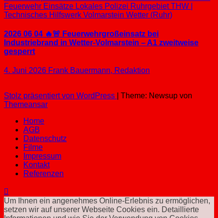
Feuerwehr Einsätze
Lokales
Polizei
Ruhrgebiet
THW |
Technisches Hilfswerk
Volmarstein
Wetter (Ruhr)
2026 06 04 🔥🚨 Feuerwehrgroßeinsatz bei
Industriebrand in Wetter-Volmarstein – A1 zweitweise
gesperrt
4. Juni 2026
Frank Bauermann, Redaktion
Stolz präsentiert von WordPress
|
Theme: Newsup von
Themeansar
Home
AGB
Datenschutz
Filme
Impressum
Kontakt
Referenzen
Um Ihnen ein angenehmes Online-Erlebnis zu ermöglichen,
setzen wir auf unserer Webseite Cookies ein. Detaillierte