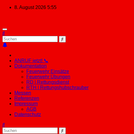
Zum
8. August 2026
5:55
Inhalt
springen
ANRUF jetzt! 📞
Dokumentation
Feuerwehr Einsätze
Feuerwehr Übungen
RD | Rettungsdienst
RTH | Rettungshubschrauber
Messen
Referenzen
Impressum
AGB
Datenschutz