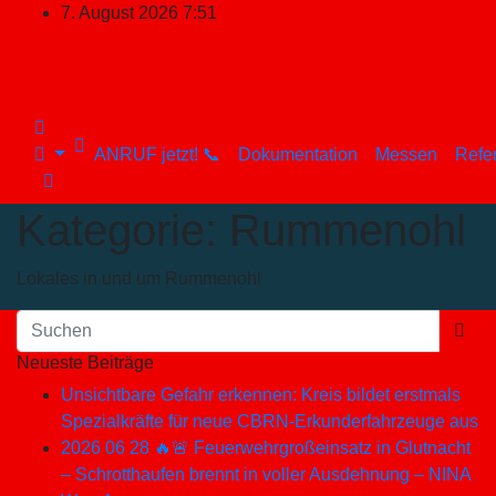
Zum
7. August 2026
7:51
Inhalt
springen
ANRUF jetzt! 📞
Dokumentation
Messen
Refe
Kategorie:
Rummenohl
Lokales in und um Rummenohl
Neueste Beiträge
Unsichtbare Gefahr erkennen: Kreis bildet erstmals
Spezialkräfte für neue CBRN-Erkunderfahrzeuge aus
2026 06 28 🔥🚨 Feuerwehrgroßeinsatz in Glutnacht
– Schrotthaufen brennt in voller Ausdehnung – NINA