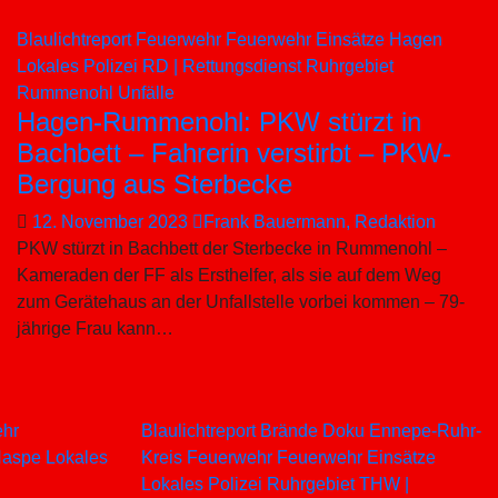
Blaulichtreport
Feuerwehr
Feuerwehr Einsätze
Hagen
Lokales
Polizei
RD | Rettungsdienst
Ruhrgebiet
Rummenohl
Unfälle
Hagen-Rummenohl: PKW stürzt in
Bachbett – Fahrerin verstirbt – PKW-
Bergung aus Sterbecke
12. November 2023
Frank Bauermann, Redaktion
PKW stürzt in Bachbett der Sterbecke in Rummenohl –
Kameraden der FF als Ersthelfer, als sie auf dem Weg
zum Gerätehaus an der Unfallstelle vorbei kommen – 79-
jährige Frau kann…
hr
Blaulichtreport
Brände
Doku
Ennepe-Ruhr-
Haspe
Lokales
Kreis
Feuerwehr
Feuerwehr Einsätze
Lokales
Polizei
Ruhrgebiet
THW |