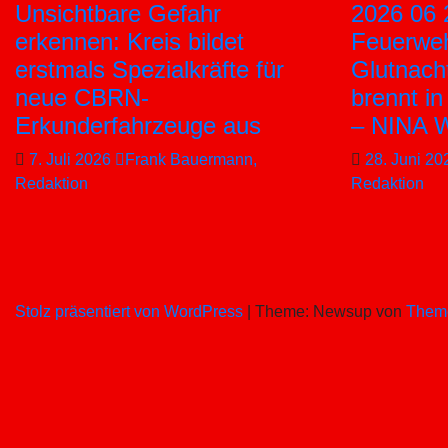
Unsichtbare Gefahr
2026 06 
erkennen: Kreis bildet
Feuerweh
erstmals Spezialkräfte für
Glutnach
neue CBRN-
brennt i
Erkunderfahrzeuge aus
– NINA 
7. Juli 2026
Frank Bauermann,
28. Juni 2
Redaktion
Redaktion
Stolz präsentiert von WordPress
|
Theme: Newsup von
Them