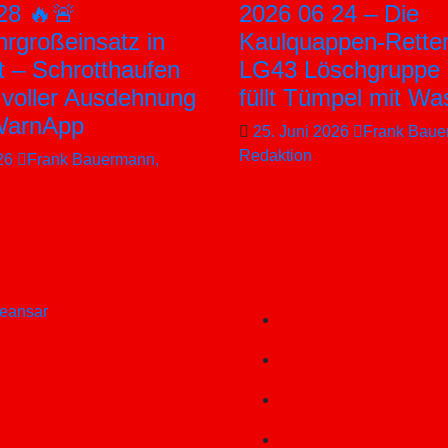
28 🔥🚨
2026 06 24 – Die
rgroßeinsatz in
Kaulquappen-Retter
t – Schrotthaufen
LG43 Löschgruppe 
n voller Ausdehnung
füllt Tümpel mit Wa
WarnApp
25. Juni 2026
Frank Baue
Redaktion
026
Frank Bauermann,
eansar