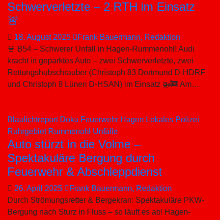
Schwerverletzte – 2 RTH im Einsatz
🚨
18. August 2025
Frank Bauermann, Redaktion
🚨 B54 – Schwerer Unfall in Hagen-Rummenohl! Audi
kracht in geparktes Auto – zwei Schwerverletzte, zwei
Rettungshubschrauber (Christoph 83 Dortmund D-HDRF
und Christoph 8 Lünen D-HSAN) im Einsatz 🚁🚒 Am…
Blaulichtreport
Doku
Feuerwehr
Hagen
Lokales
Polizei
Ruhrgebiet
Rummenohl
Unfälle
Auto stürzt in die Volme –
Spektakuläre Bergung durch
Feuerwehr & Abschleppdienst
26. April 2025
Frank Bauermann, Redaktion
Durch Strömungsretter & Bergekran: Spektakuläre PKW-
Bergung nach Sturz in Fluss – so läuft es ab! Hagen-