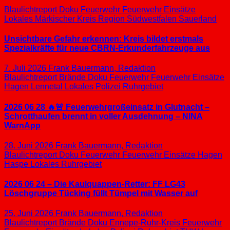
Blaulichtreport
Doku
Feuerwehr
Feuerwehr Einsätze
Lokales
Märkischer Kreis
Region Südwestfalen
Sauerland
Unsichtbare Gefahr erkennen: Kreis bildet erstmals
Spezialkräfte für neue CBRN-Erkunderfahrzeuge aus
7. Juli 2026
Frank Bauermann, Redaktion
Blaulichtreport
Brände
Doku
Feuerwehr
Feuerwehr Einsätze
Hagen
Lennetal
Lokales
Polizei
Ruhrgebiet
2026 06 28 🔥🚨 Feuerwehrgroßeinsatz in Glutnacht –
Schrotthaufen brennt in voller Ausdehnung – NINA
WarnApp
28. Juni 2026
Frank Bauermann, Redaktion
Blaulichtreport
Doku
Feuerwehr
Feuerwehr Einsätze
Hagen
Haspe
Lokales
Ruhrgebiet
2026 06 24 – Die Kaulquappen-Retter: FF LG43
Löschgruppe Tücking füllt Tümpel mit Wasser auf
25. Juni 2026
Frank Bauermann, Redaktion
Blaulichtreport
Brände
Doku
Ennepe-Ruhr-Kreis
Feuerwehr