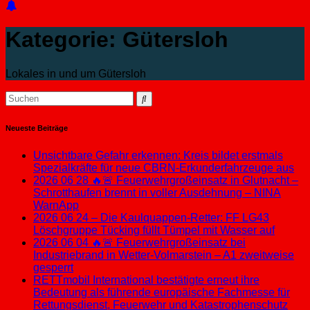
Kategorie:
Gütersloh
Lokales in und um Gütersloh
Neueste Beiträge
Unsichtbare Gefahr erkennen: Kreis bildet erstmals
Spezialkräfte für neue CBRN-Erkunderfahrzeuge aus
2026 06 28 🔥🚨 Feuerwehrgroßeinsatz in Glutnacht –
Schrotthaufen brennt in voller Ausdehnung – NINA
WarnApp
2026 06 24 – Die Kaulquappen-Retter: FF LG43
Löschgruppe Tücking füllt Tümpel mit Wasser auf
2026 06 04 🔥🚨 Feuerwehrgroßeinsatz bei
Industriebrand in Wetter-Volmarstein – A1 zweitweise
gesperrt
RETTmobil International bestätigte erneut ihre
Bedeutung als führende europäische Fachmesse für
Rettungsdienst, Feuerwehr und Katastrophenschutz