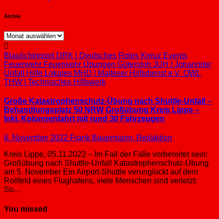
Archiv
Archiv
Blaulichtreport
DRK | Deutsches Rotes Kreuz
Events
Feuerwehr
Feuerwehr Übungen
Gütersloh
JUH | Johanniter
Unfall Hilfe
Lokales
MHD | Malteser Hilfsdienst e.V.
OWL
THW | Technisches Hilfswerk
Große Katastrophenschutz-Übung nach Shuttle-Unfall –
Behandlungsplatz 50 NRW Großübung Kreis Lippe –
Inkl. Kolonnenfahrt mit rund 30 Fahrzeugen
6. November 2022
Frank Bauermann, Redaktion
Kreis Lippe, 05.11.2022 – Im Fall der Fälle vorbereitet sein:
Großübung nach Shuttle-Unfall Katastrophenschutz-Übung
am 5. November Ein Airport-Shuttle verunglückt auf dem
Rollfeld eines Flughafens, viele Menschen sind verletzt:
So…
You missed