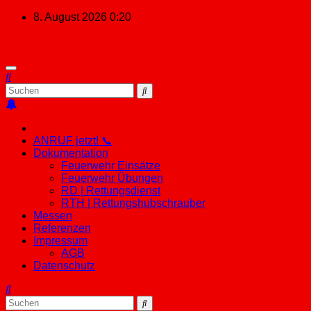
Zum
8. August 2026
0:20
Inhalt
springen
ANRUF jetzt! 📞
Dokumentation
Feuerwehr Einsätze
Feuerwehr Übungen
RD | Rettungsdienst
RTH | Rettungshubschrauber
Messen
Referenzen
Impressum
AGB
Datenschutz